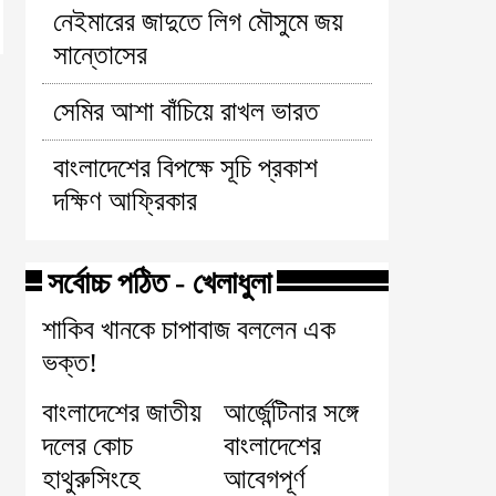
নেইমারের জাদুতে লিগ মৌসুমে জয়
সান্তোসের
সেমির আশা বাঁচিয়ে রাখল ভারত
বাংলাদেশের বিপক্ষে সূচি প্রকাশ
দক্ষিণ আফ্রিকার
সর্বোচ্চ পঠিত - খেলাধুলা
শাকিব খানকে চাপাবাজ বললেন এক
ভক্ত!
বাংলাদেশের জাতীয়
আর্জেন্টিনার সঙ্গে
দলের কোচ
বাংলাদেশের
হাথুরুসিংহে
আবেগপূর্ণ