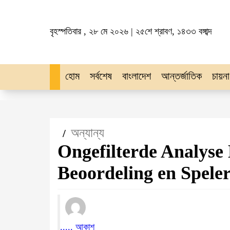
বৃহস্পতিবার , ২৮ মে ২০২৬ | ২৫শে শ্রাবণ, ১৪৩৩ বঙ্গাব্দ
হোম
সর্বশেষ
বাংলাদেশ
আন্তর্জাতিক
চায়না
অন্যান্য
/
Ongefilterde Analyse
Beoordeling en Spele
..... আকাশ