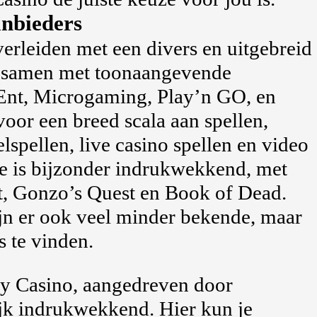
nbieders
verleiden met een divers en uitgebreid
t samen met toonaangevende
tEnt, Microgaming, Play’n GO, en
oor een breed scala aan spellen,
spellen, live casino spellen en video
e is bijzonder indrukwekkend, met
rst, Gonzo’s Quest en Book of Dead.
jn er ook veel minder bekende, maar
s te vinden.
rry Casino, aangedreven door
jk indrukwekkend. Hier kun je