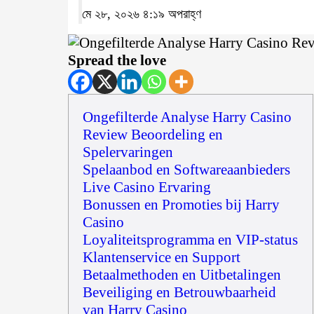
মে ২৮, ২০২৬ ৪:১৯ অপরাহ্ণ
Spread the love
Ongefilterde Analyse Harry Casino
Review Beoordeling en
Spelervaringen
Spelaanbod en Softwareaanbieders
Live Casino Ervaring
Bonussen en Promoties bij Harry
Casino
Loyaliteitsprogramma en VIP-status
Klantenservice en Support
Betaalmethoden en Uitbetalingen
Beveiliging en Betrouwbaarheid
van Harry Casino