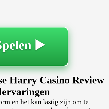
Spelen ▶️
se Harry Casino Review
lervaringen
orm en het kan lastig zijn om te