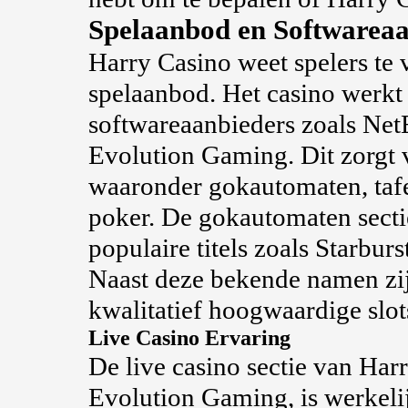
Spelaanbod en Softwareaa
Harry Casino weet spelers te 
spelaanbod. Het casino werk
softwareaanbieders zoals Ne
Evolution Gaming. Dit zorgt v
waaronder gokautomaten, tafel
poker. De gokautomaten secti
populaire titels zoals Starbu
Naast deze bekende namen zi
kwalitatief hoogwaardige slot
Live Casino Ervaring
De live casino sectie van Ha
Evolution Gaming, is werkeli