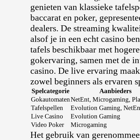
genieten van klassieke tafelsp
baccarat en poker, gepresente
dealers. De streaming kwaliteit
alsof je in een echt casino ben
tafels beschikbaar met hogere 
gokervaring, samen met de in
casino. De live ervaring maak
zowel beginners als ervaren s
Spelcategorie
Aanbieders
Gokautomaten
NetEnt, Microgaming, Pl
Tafelspellen
Evolution Gaming, NetEn
Live Casino
Evolution Gaming
Video Poker
Microgaming
Het gebruik van gerenommeer