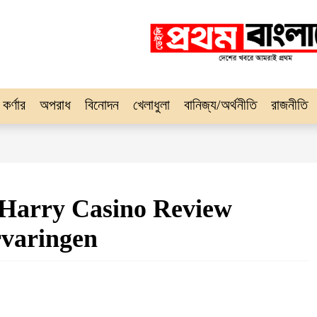
 কর্ণার
অপরাধ
বিনোদন
খেলাধুলা
বানিজ্য/অর্থনীতি
রাজনীতি
 Harry Casino Review
rvaringen