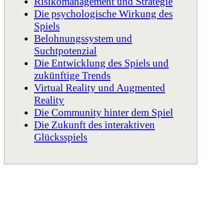
Risikomanagement und Strategie
Die psychologische Wirkung des
Spiels
Belohnungssystem und
Suchtpotenzial
Die Entwicklung des Spiels und
zukünftige Trends
Virtual Reality und Augmented
Reality
Die Community hinter dem Spiel
Die Zukunft des interaktiven
Glücksspiels