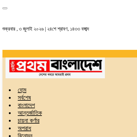
শুক্রবার , ৩ জুলাই ২০২৬ | ২৪শে শ্রাবণ, ১৪৩৩ বঙ্গাব্দ
হোম
সর্বশেষ
বাংলাদেশ
আন্তর্জাতিক
চায়না কর্ণার
অপরাধ
বিনোদন