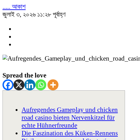
..... আকাশ
জুলাই ৩, ২০২৬ ১১:২৮ পূর্বাহ্ণ
Spread the love
Aufregendes Gameplay und chicken
road casino bieten Nervenkitzel für
echte Hühnerfreunde
Die Faszination des Küken-Rennens