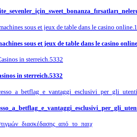
ite_sevenler_için_sweet_bonanza_fırsatları_nele
achines sous et jeux de table dans le casino onlin
sinos in sterreich.5332
esso_a_betflag_e_vantaggi_esclusivi_per_gli_uten