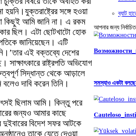
পূর্ণ চুক্তির বিষয়ে তাকে অবহিত করা
হয়নি।যুক্তরাষ্ট্রের সঙ্গে হওয়া
ব্যাট হা
 কোনো কিছুই আমি জানি না। এ রকম
আপনার জন্য নির্বাচিত
ো দরকার ছিল। এটা ছোটখাটো হোক
ট্রপতিকে জানিয়েছেন। এটি
Возможности
ননি।’তার এই বক্তব্যে দেশের
। সাক্ষাৎকারে রাষ্ট্রপতি অভিযোগ
ুত্বপূর্ণ সিদ্ধান্ত থেকে আড়ালে
়নি বলেও দাবি করেন তিনি।
সমস্যাও একটা বলছেন
র উৎসই ছিলাম আমি। কিন্তু পরে
বারের জন্যও আমার কাছে
Cauteloso_ins
তার দুইবারের বিদেশ সফর আটকে
অনুষ্ঠানেও তাকে যেতে দেওয়া