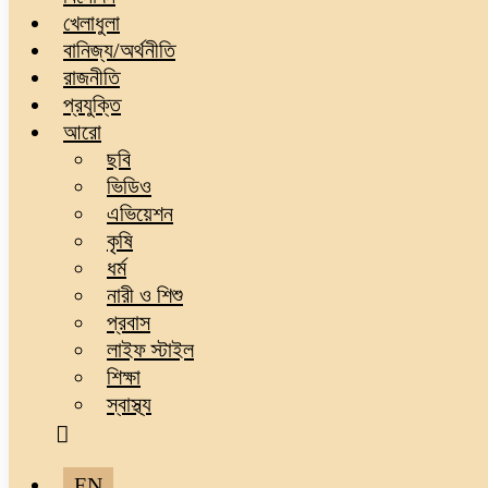
খেলাধুলা
বানিজ্য/অর্থনীতি
রাজনীতি
প্রযুক্তি
আরো
ছবি
ভিডিও
এভিয়েশন
কৃষি
ধর্ম
নারী ও শিশু
প্রবাস
লাইফ স্টাইল
শিক্ষা
স্বাস্থ্য
EN