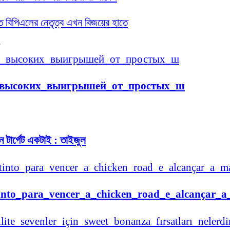
তে বিপিএলের নেতৃত্ব এখন বিজয়ের হাতে
_высоких_выигрышей_от_простых_ш
 টার্গেট একটাই : তাইজুল
tinto_para_vencer_a_chicken_road_e_alcançar_