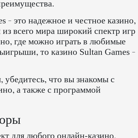
преимущества.
s – это надежное и честное казино,
 из всего мира широкий спектр игр
ино, где можно играть в любимые
ыигрыши, то казино Sultan Games –
 убедитесь, что вы знакомы с
ино, а также с программой
торы
кт для любого онлайн-казино,