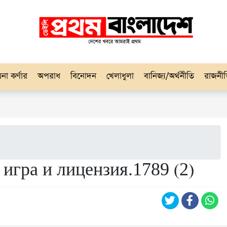
না কর্ণার
অপরাধ
বিনোদন
খেলাধুলা
বানিজ্য/অর্থনীতি
রাজনী
игра и лицензия.1789 (2)