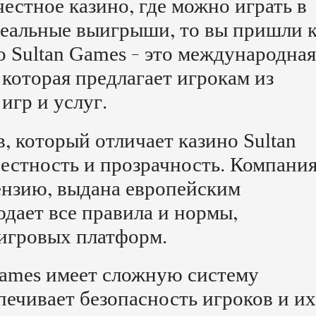
естное казино, где можно играть в
реальные выигрыши, то вы пришли 
о Sultan Games – это международная
которая предлагает игрокам из
игр и услуг.
, который отличает казино Sultan
 честность и прозрачность. Компани
нзию, выдана европейским
юдает все правила и нормы,
игровых платформ.
 Games имеет сложную систему
печивает безопасность игроков и их