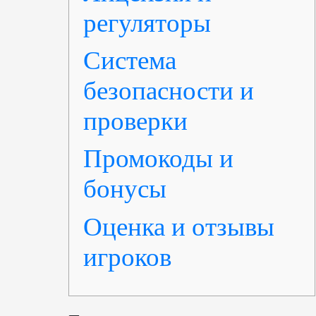
регуляторы
Система
безопасности и
проверки
Промокоды и
бонусы
Оценка и отзывы
игроков