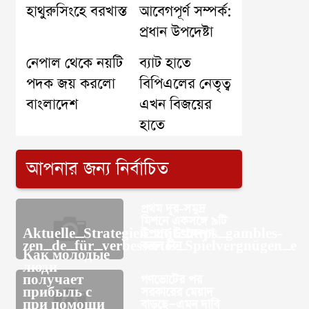
হাথুরুসিংহে বরখাস্ত
আবেগপূর্ণ সম্পর্ক:
প্রধান উপদেষ্টা
নেপাল থেকে নয়টি
ব্যাট হাতে
পদক জয় করলো
বিপিএলের নেতৃত্ব
বাংলাদেশ
এখন বিজয়ের
হাতে
আপনার জন্য নির্বাচিত
প্রথম দূর-সমুদ্র
মিশনে একসঙ্গে ৯টি
Aktuelle_Strategien_mit_https_gambles-
উপগ্রহ উৎক্ষেপণ
zen_de_für_verbessertes_Spielvergnügen_e
করল চীন
Как молодые
люди
получает
গণভোটের পর
прибыль с
সরকারের মেয়াদ
при помощи
বাড়ছে—এমন দাবি