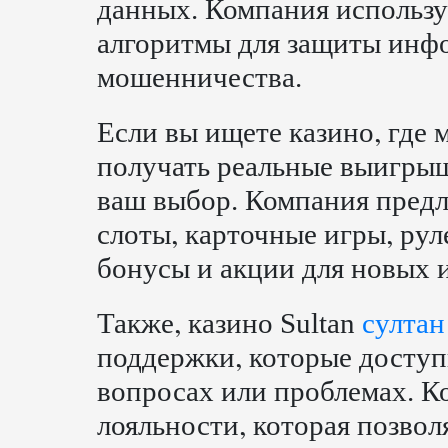
данных. Компания использу
алгоритмы для защиты инф
мошенничества.
Если вы ищете казино, где
получать реальные выигрыши
ваш выбор. Компания предл
слоты, карточные игры, рул
бонусы и акции для новых 
Также, казино Sultan
султан
поддержки, которые доступ
вопросах или проблемах. К
лояльности, которая позвол