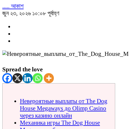
..... আকাশ
জুন ২৩, ২০২৬ ১০:০৮ পূর্বাহ্ণ
Spread the love
Невероятные выплаты от The Dog
House Megaways до Olimp Casino
через казино онлайн
Механика игры The Dog House