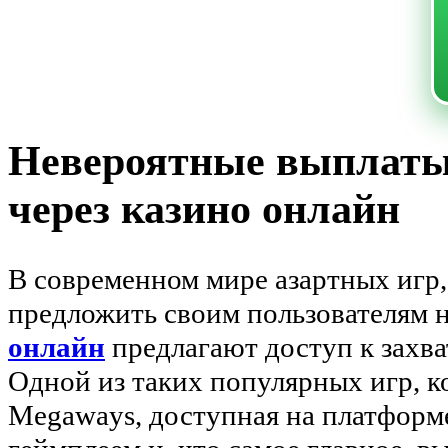
Невероятные выплаты 
через казино онлайн
В современном мире азартных игр,
предложить своим пользователям н
онлайн
предлагают доступ к захва
Одной из таких популярных игр, к
Megaways, доступная на платформе