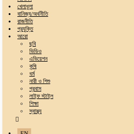
খেলাধুলা
বানিজ্য/অর্থনীতি
রাজনীতি
প্রযুক্তি
আরো
ছবি
ভিডিও
এভিয়েশন
কৃষি
ধর্ম
নারী ও শিশু
প্রবাস
লাইফ স্টাইল
শিক্ষা
স্বাস্থ্য
EN