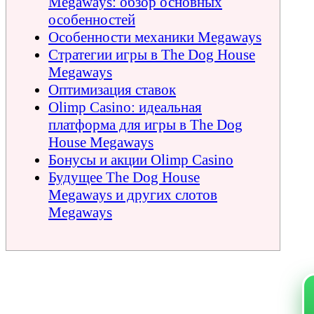
Megaways: обзор основных
особенностей
Особенности механики Megaways
Стратегии игры в The Dog House
Megaways
Оптимизация ставок
Olimp Casino: идеальная
платформа для игры в The Dog
House Megaways
Бонусы и акции Olimp Casino
Будущее The Dog House
Megaways и других слотов
Megaways