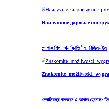
Наилучшие даровые инстру
পোশাক শিল্প এখন স্থিতিশীল: বিজিএমইএ
Znakomite_możliwości_wygra
নেতানিয়াহুর বাসভবন এ আঘাত হেনেছে: হিজ