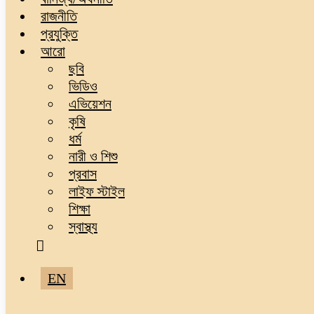
রাজনীতি
প্রযুক্তি
আরো
ছবি
ভিডিও
এভিয়েশন
কৃষি
ধর্ম
নারী ও শিশু
প্রবাস
লাইফ স্টাইল
শিক্ষা
স্বাস্থ্য
EN