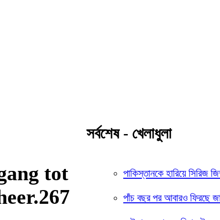
সর্বশেষ - খেলাধুলা
gang tot
পাকিস্তানকে হারিয়ে সিরিজ জ
heer.267
পাঁচ বছর পর আবারও ফিরছে জাতীয