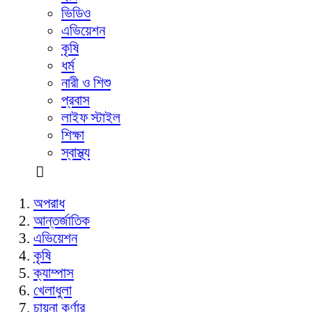
ভিডিও
এভিয়েশন
কৃষি
ধর্ম
নারী ও শিশু
প্রবাস
লাইফ স্টাইল
শিক্ষা
স্বাস্থ্য
অপরাধ
আন্তর্জাতিক
এভিয়েশন
কৃষি
ক্যাম্পাস
খেলাধুলা
চায়না কর্ণার