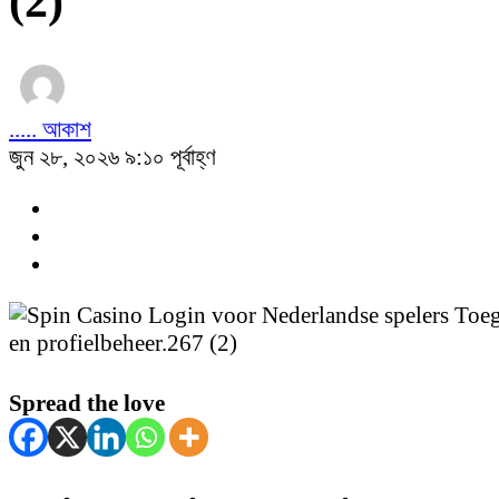
(2)
..... আকাশ
জুন ২৮, ২০২৬ ৯:১০ পূর্বাহ্ণ
Spread the love