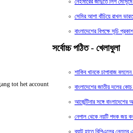
নেইমারের জাদুতে লিগ মৌসুমে
সেমির আশা বাঁচিয়ে রাখল ভার
বাংলাদেশের বিপক্ষে সূচি প্রকা
সর্বোচ্চ পঠিত - খেলাধুলা
শাকিব খানকে চাপাবাজ বললে
বাংলাদেশের জাতীয় দলের কোচ 
আর্জেন্টিনার সঙ্গে বাংলাদেশের আ
নেপাল থেকে নয়টি পদক জয় ক
ব্যাট হাতে বিপিএলের নেতৃত্ব 