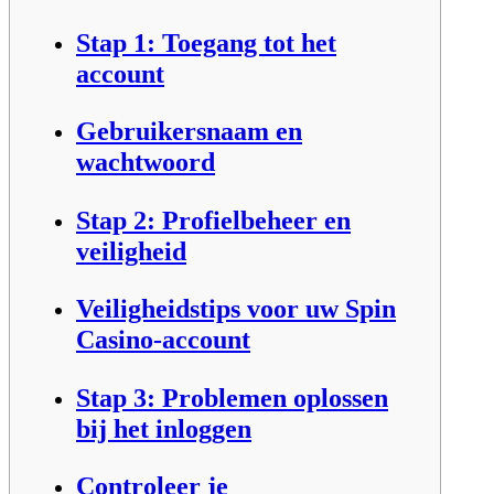
Stap 1: Toegang tot het
account
Gebruikersnaam en
wachtwoord
Stap 2: Profielbeheer en
veiligheid
Veiligheidstips voor uw Spin
Casino-account
Stap 3: Problemen oplossen
bij het inloggen
Controleer je