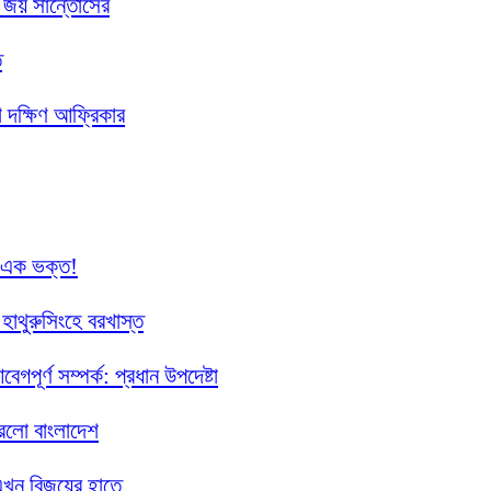
 জয় সান্তোসের
ত
শ দক্ষিণ আফ্রিকার
ন এক ভক্ত!
হাথুরুসিংহে বরখাস্ত
বেগপূর্ণ সম্পর্ক: প্রধান উপদেষ্টা
রলো বাংলাদেশ
এখন বিজয়ের হাতে