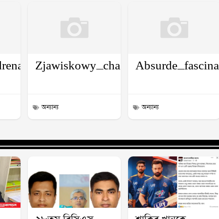
lina_do_chicken_road_slot_te_esperam_em
renalina_con_chickenroad_sorteando_el_tr
Zjawiskowy_chaos_i_plinko_casino
Absurde_fascina
অন্যান্য
অন্যান্য