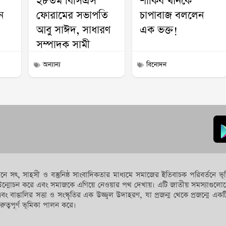
২৮তম বিসিএস
শাকিব খানকে
ন
ফোরামের সভাপতি
চাপাবাজ বললেন
আবু সাঈদ, সাধারণ
এক ভক্ত!
সম্পাদক সামী
অন্যান্য
বিনোদন
যেখানে সৎ, সাহসী ও বস্তুনিষ্ঠ সাংবাদিকতার মাধ্যমে সমাজের ইতিবাচক পরিবর্তন
িগন্ত উন্মোচন করে এবং সমাজকে এগিয়ে নেওয়ার পথ দেখায়। এটি জাতীয় সমস্যা
এবং বাঙালির সত্তা ও সংস্কৃতির এক উজ্জ্বল উদাহরণ, যা প্রজন্ম থেকে প্রজন্মে একটি
রুত্বপূর্ণ ভূমিকা পালন করে।