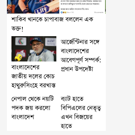
শাকিব খানকে চাপাবাজ বললেন এক
ভক্ত!
আর্জেন্টিনার সঙ্গে
বাংলাদেশের
আবেগপূর্ণ সম্পর্ক:
বাংলাদেশের
প্রধান উপদেষ্টা
জাতীয় দলের কোচ
হাথুরুসিংহে বরখাস্ত
নেপাল থেকে নয়টি
ব্যাট হাতে
পদক জয় করলো
বিপিএলের নেতৃত্ব
বাংলাদেশ
এখন বিজয়ের
হাতে