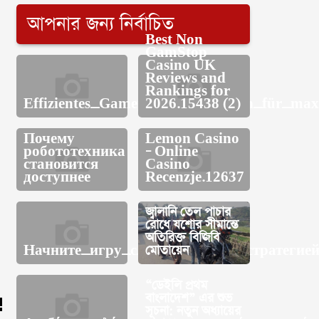
আপনার জন্য নির্বাচিত
Best Non
GamStop
Casino UK
Reviews and
Rankings for
Effizientes_Gameplay_mit_afkspin_für_max
2026.15438 (2)
Почему
Lemon Casino
робототехника
– Online
становится
Casino
доступнее
Recenzje.12637
জ্বালানি তেল পাচার
রোধে যশোর সীমান্তে
অতিরিক্ত বিজিবি
Начните_игру_с_выигрышной_стратегией
মোতায়েন
“ডেইলি প্রথম
বাংলাদেশ” এর শুভ
সূচনা: নতুন অধ্যায়ের