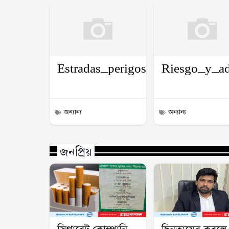
Estradas_perigosas_e_a_adrena
Riesgo_y_ad
অন্যান্য
অন্যান্য
জনপ্রিয়