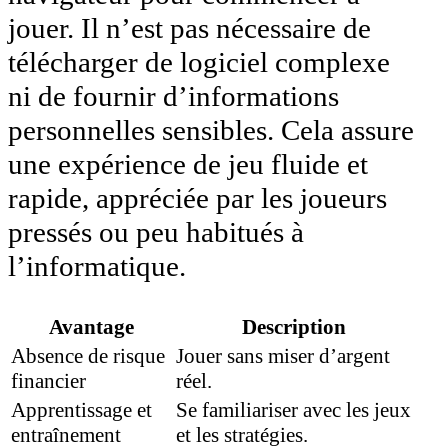
jouer. Il n’est pas nécessaire de
télécharger de logiciel complexe
ni de fournir d’informations
personnelles sensibles. Cela assure
une expérience de jeu fluide et
rapide, appréciée par les joueurs
pressés ou peu habitués à
l’informatique.
Avantage
Description
Absence de risque
Jouer sans miser d’argent
financier
réel.
Apprentissage et
Se familiariser avec les jeux
entraînement
et les stratégies.