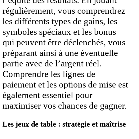
l’équité des résultats. En jouant
régulièrement, vous comprendrez
les différents types de gains, les
symboles spéciaux et les bonus
qui peuvent être déclenchés, vous
préparant ainsi à une éventuelle
partie avec de l’argent réel.
Comprendre les lignes de
paiement et les options de mise est
également essentiel pour
maximiser vos chances de gagner.
Les jeux de table : stratégie et maîtrise