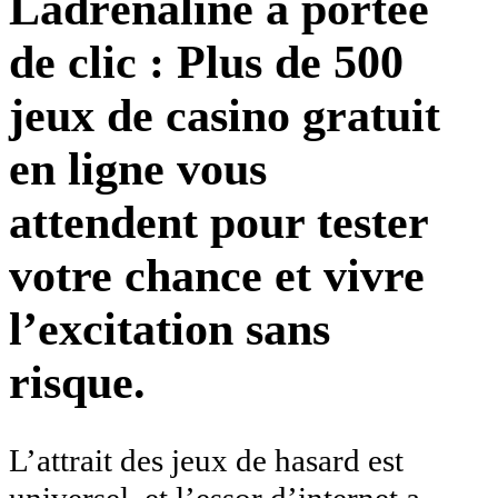
Ladrénaline à portée
de clic : Plus de 500
jeux de casino gratuit
en ligne vous
attendent pour tester
votre chance et vivre
l’excitation sans
risque.
L’attrait des jeux de hasard est