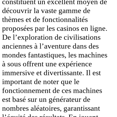
constituent un excellent moyen de
découvrir la vaste gamme de
thèmes et de fonctionnalités
proposées par les casinos en ligne.
De l’exploration de civilisations
anciennes à l’aventure dans des
mondes fantastiques, les machines
à sous offrent une expérience
immersive et divertissante. Il est
important de noter que le
fonctionnement de ces machines
est basé sur un générateur de
nombres aléatoires, garantissant