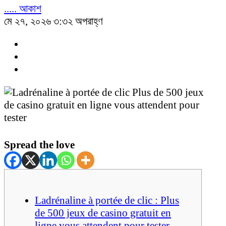
..... আকাশ
মে ২৭, ২০২৬ ৩:৩২ অপরাহ্ণ
Spread the love
Ladrénaline à portée de clic : Plus
de 500 jeux de casino gratuit en
ligne vous attendent pour tester