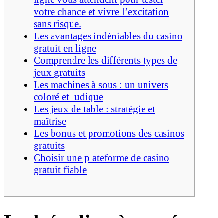
votre chance et vivre l’excitation
sans risque.
Les avantages indéniables du casino
gratuit en ligne
Comprendre les différents types de
jeux gratuits
Les machines à sous : un univers
coloré et ludique
Les jeux de table : stratégie et
maîtrise
Les bonus et promotions des casinos
gratuits
Choisir une plateforme de casino
gratuit fiable