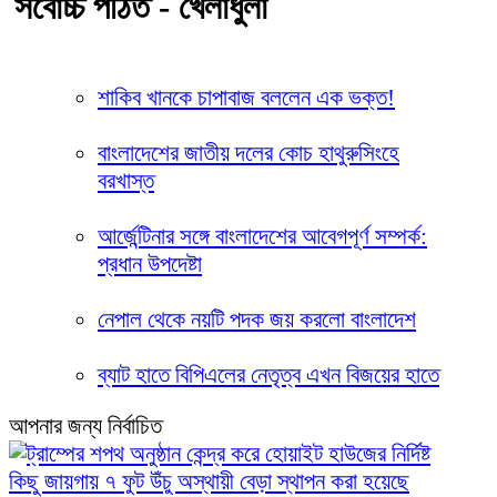
সর্বোচ্চ পঠিত - খেলাধুলা
শাকিব খানকে চাপাবাজ বললেন এক ভক্ত!
বাংলাদেশের জাতীয় দলের কোচ হাথুরুসিংহে
বরখাস্ত
আর্জেন্টিনার সঙ্গে বাংলাদেশের আবেগপূর্ণ সম্পর্ক:
প্রধান উপদেষ্টা
নেপাল থেকে নয়টি পদক জয় করলো বাংলাদেশ
ব্যাট হাতে বিপিএলের নেতৃত্ব এখন বিজয়ের হাতে
আপনার জন্য নির্বাচিত