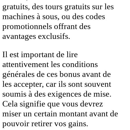
gratuits, des tours gratuits sur les
machines à sous, ou des codes
promotionnels offrant des
avantages exclusifs.
Il est important de lire
attentivement les conditions
générales de ces bonus avant de
les accepter, car ils sont souvent
soumis à des exigences de mise.
Cela signifie que vous devrez
miser un certain montant avant de
pouvoir retirer vos gains.