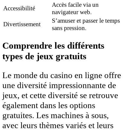
Accès facile via un
Accessibilité
navigateur web.
S’amuser et passer le temps
Divertissement
sans pression.
Comprendre les différents
types de jeux gratuits
Le monde du casino en ligne offre
une diversité impressionnante de
jeux, et cette diversité se retrouve
également dans les options
gratuites. Les machines à sous,
avec leurs thèmes variés et leurs