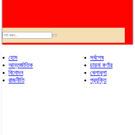
অপরাধ
আন্তর্জাতিক
হোম
সর্বশেষ
এভিয়েশন
আন্তর্জাতিক
চায়না কর্ণার
কৃষি
বিনোদন
খেলাধুলা
ক্যাম্পাস
রাজনীতি
প্রযুক্তি
খেলাধুলা
চায়না কর্ণার
ছবি
জনপ্রিয়
জাতীয়
ডেঙ্গু
ধর্ম