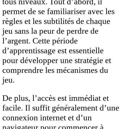
tous niveaux. Tout d’abord, il
permet de se familiariser avec les
règles et les subtilités de chaque
jeu sans la peur de perdre de
l’argent. Cette période
d’apprentissage est essentielle
pour développer une stratégie et
comprendre les mécanismes du
jeu.
De plus, l’accès est immédiat et
facile. Il suffit généralement d’une
connexion internet et d’un
navigateur pour commencer à