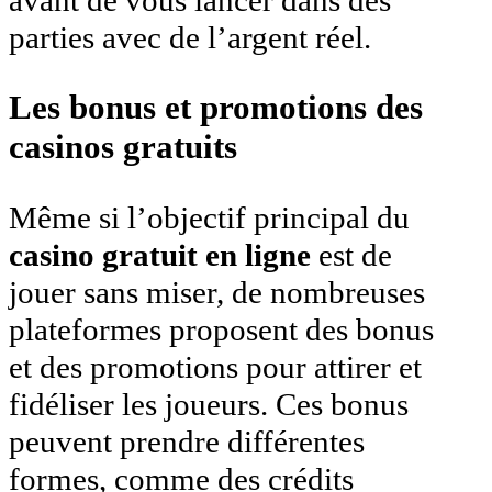
avant de vous lancer dans des
parties avec de l’argent réel.
Les bonus et promotions des
casinos gratuits
Même si l’objectif principal du
casino gratuit en ligne
est de
jouer sans miser, de nombreuses
plateformes proposent des bonus
et des promotions pour attirer et
fidéliser les joueurs. Ces bonus
peuvent prendre différentes
formes, comme des crédits