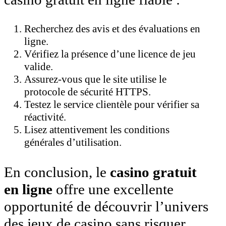
Recherchez des avis et des évaluations en
ligne.
Vérifiez la présence d’une licence de jeu
valide.
Assurez-vous que le site utilise le
protocole de sécurité HTTPS.
Testez le service clientèle pour vérifier sa
réactivité.
Lisez attentivement les conditions
générales d’utilisation.
En conclusion, le
casino gratuit
en ligne
offre une excellente
opportunité de découvrir l’univers
des jeux de casino sans risquer