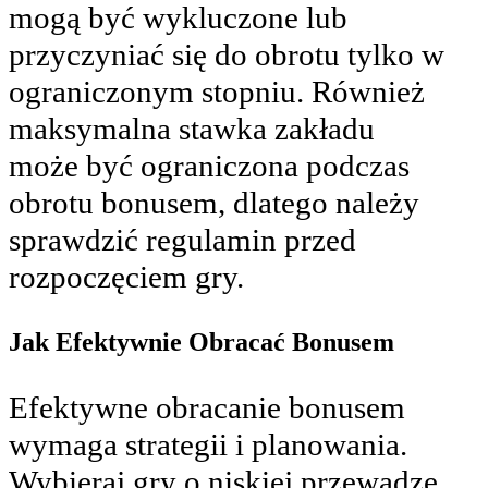
mogą być wykluczone lub
przyczyniać się do obrotu tylko w
ograniczonym stopniu. Również
maksymalna stawka zakładu
może być ograniczona podczas
obrotu bonusem, dlatego należy
sprawdzić regulamin przed
rozpoczęciem gry.
Jak Efektywnie Obracać Bonusem
Efektywne obracanie bonusem
wymaga strategii i planowania.
Wybieraj gry o niskiej przewadze