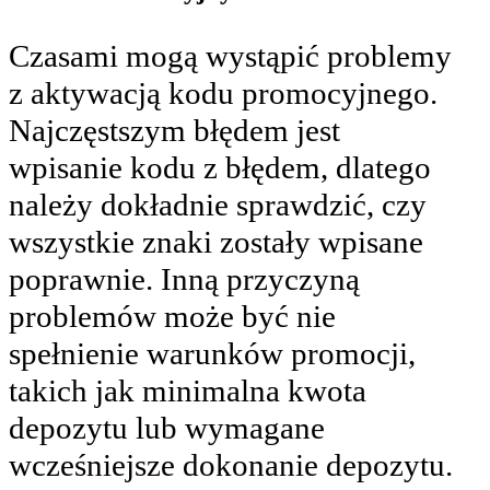
Czasami mogą wystąpić problemy
z aktywacją kodu promocyjnego.
Najczęstszym błędem jest
wpisanie kodu z błędem, dlatego
należy dokładnie sprawdzić, czy
wszystkie znaki zostały wpisane
poprawnie. Inną przyczyną
problemów może być nie
spełnienie warunków promocji,
takich jak minimalna kwota
depozytu lub wymagane
wcześniejsze dokonanie depozytu.