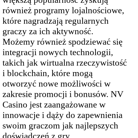
również programy lojalnościowe,
które nagradzają regularnych
graczy za ich aktywność.
Możemy również spodziewać się
integracji nowych technologii,
takich jak wirtualna rzeczywistość
i blockchain, które mogą
otworzyć nowe możliwości w
zakresie promocji i bonusów. NV
Casino jest zaangażowane w
innowacje i dąży do zapewnienia
swoim graczom jak najlepszych
doświadczeń z gry.