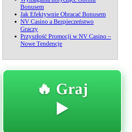
Bonusem
Jak Efektywnie Obracać Bonusem
NV Casino a Bezpieczeństwo
Graczy
Przyszłość Promocji w NV Casino –
Nowe Tendencje
🔥 Graj
▶️