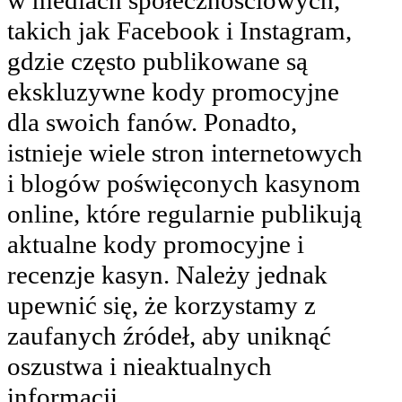
w mediach społecznościowych,
takich jak Facebook i Instagram,
gdzie często publikowane są
ekskluzywne kody promocyjne
dla swoich fanów. Ponadto,
istnieje wiele stron internetowych
i blogów poświęconych kasynom
online, które regularnie publikują
aktualne kody promocyjne i
recenzje kasyn. Należy jednak
upewnić się, że korzystamy z
zaufanych źródeł, aby uniknąć
oszustwa i nieaktualnych
informacji.