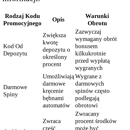
Rodzaj Kodu
Warunki
Opis
Promocyjnego
Obrotu
Zazwyczaj
Zwiększa
wymagany obrót
kwotę
Kod Od
bonusem
depozytu o
Depozytu
kilkukrotnie
określony
przed wypłatą
procent
wygranych
Umożliwiają
Wygrane z
darmowe
darmowych
Darmowe
kręcenie
spinów często
Spiny
bębnami
podlegają
automatów
obrotowi
Zwracany
Zwraca
procent środków
część
może być