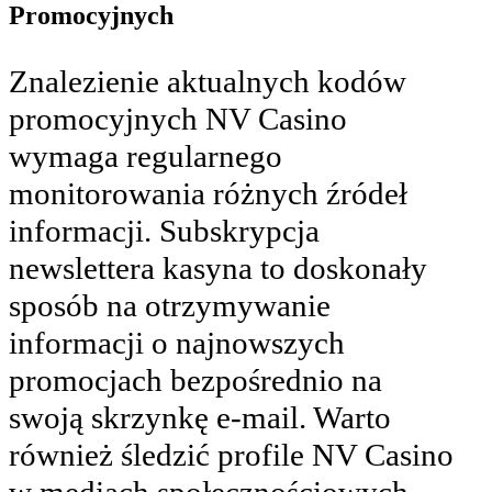
Promocyjnych
Znalezienie aktualnych kodów
promocyjnych NV Casino
wymaga regularnego
monitorowania różnych źródeł
informacji. Subskrypcja
newslettera kasyna to doskonały
sposób na otrzymywanie
informacji o najnowszych
promocjach bezpośrednio na
swoją skrzynkę e-mail. Warto
również śledzić profile NV Casino