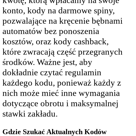
kwotę, którą wpłacamy na swoje
konto, kody na darmowe spiny,
pozwalające na kręcenie bębnami
automatów bez ponoszenia
kosztów, oraz kody cashback,
które zwracają część przegranych
środków. Ważne jest, aby
dokładnie czytać regulamin
każdego kodu, ponieważ każdy z
nich może mieć inne wymagania
dotyczące obrotu i maksymalnej
stawki zakładu.
Gdzie Szukać Aktualnych Kodów