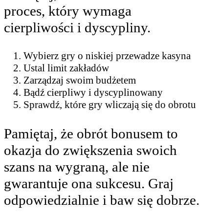
proces, który wymaga
cierpliwości i dyscypliny.
Wybierz gry o niskiej przewadze kasyna
Ustal limit zakładów
Zarządzaj swoim budżetem
Bądź cierpliwy i dyscyplinowany
Sprawdź, które gry wliczają się do obrotu
Pamiętaj, że obrót bonusem to
okazja do zwiększenia swoich
szans na wygraną, ale nie
gwarantuje ona sukcesu. Graj
odpowiedzialnie i baw się dobrze.