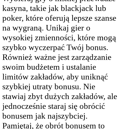
kasyna, takie jak blackjack lub
poker, które oferują lepsze szanse
na wygraną. Unikaj gier o
wysokiej zmienności, które mogą
szybko wyczerpać Twój bonus.
Również ważne jest zarządzanie
swoim budżetem i ustalanie
limitów zakładów, aby uniknąć
szybkiej utraty bonusu. Nie
stawiaj zbyt dużych zakładów, ale
jednocześnie staraj się obrócić
bonusem jak najszybciej.
Pamiętaj, że obrót bonusem to