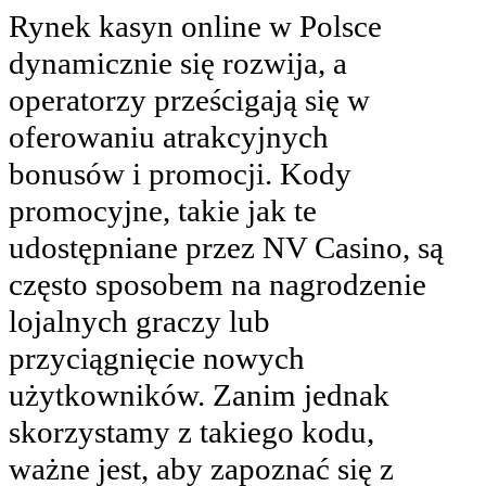
Rynek kasyn online w Polsce
dynamicznie się rozwija, a
operatorzy prześcigają się w
oferowaniu atrakcyjnych
bonusów i promocji. Kody
promocyjne, takie jak te
udostępniane przez NV Casino, są
często sposobem na nagrodzenie
lojalnych graczy lub
przyciągnięcie nowych
użytkowników. Zanim jednak
skorzystamy z takiego kodu,
ważne jest, aby zapoznać się z