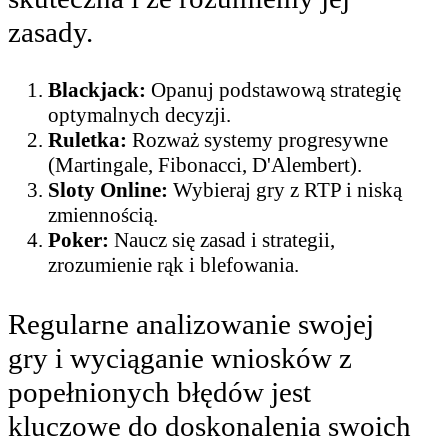
zasady.
Blackjack:
Opanuj podstawową strategię
optymalnych decyzji.
Ruletka:
Rozważ systemy progresywne
(Martingale, Fibonacci, D'Alembert).
Sloty Online:
Wybieraj gry z RTP i niską
zmiennością.
Poker:
Naucz się zasad i strategii,
zrozumienie rąk i blefowania.
Regularne analizowanie swojej
gry i wyciąganie wniosków z
popełnionych błędów jest
kluczowe do doskonalenia swoich