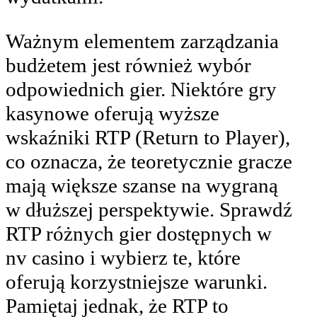
Ważnym elementem zarządzania
budżetem jest również wybór
odpowiednich gier. Niektóre gry
kasynowe oferują wyższe
wskaźniki RTP (Return to Player),
co oznacza, że teoretycznie gracze
mają większe szanse na wygraną
w dłuższej perspektywie. Sprawdź
RTP różnych gier dostępnych w
nv casino i wybierz te, które
oferują korzystniejsze warunki.
Pamiętaj jednak, że RTP to