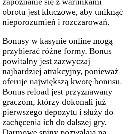
zapoznanie się z warunkami
obrotu jest kluczowe, aby uniknąć
nieporozumień i rozczarowań.
Bonusy w kasynie online mogą
przybierać różne formy. Bonus
powitalny jest zazwyczaj
najbardziej atrakcyjny, ponieważ
oferuje największą kwotę bonusu.
Bonus reload jest przyznawany
graczom, którzy dokonali już
pierwszego depozytu i służy do
zachęcenia ich do dalszej gry.
Darmowe spiny pozwalają na