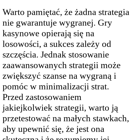
Warto pamiętać, że żadna strategia
nie gwarantuje wygranej. Gry
kasynowe opierają się na
losowości, a sukces zależy od
szczęścia. Jednak stosowanie
zaawansowanych strategii może
zwiększyć szanse na wygraną i
pomóc w minimalizacji strat.
Przed zastosowaniem
jakiejkolwiek strategii, warto ją
przetestować na małych stawkach,
aby upewnić się, że jest ona
skuteczna i że rozumiemy jej