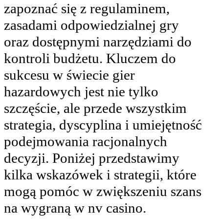
zapoznać się z regulaminem,
zasadami odpowiedzialnej gry
oraz dostępnymi narzędziami do
kontroli budżetu. Kluczem do
sukcesu w świecie gier
hazardowych jest nie tylko
szczęście, ale przede wszystkim
strategia, dyscyplina i umiejętność
podejmowania racjonalnych
decyzji. Poniżej przedstawimy
kilka wskazówek i strategii, które
mogą pomóc w zwiększeniu szans
na wygraną w nv casino.