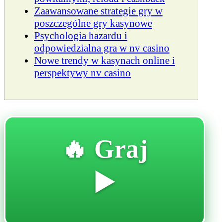
Zaawansowane strategie gry w
poszczególne gry kasynowe
Psychologia hazardu i
odpowiedzialna gra w nv casino
Nowe trendy w kasynach online i
perspektywy nv casino
🔥 Graj
▶️