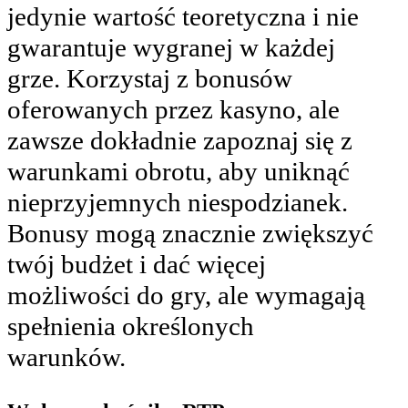
jedynie wartość teoretyczna i nie
gwarantuje wygranej w każdej
grze. Korzystaj z bonusów
oferowanych przez kasyno, ale
zawsze dokładnie zapoznaj się z
warunkami obrotu, aby uniknąć
nieprzyjemnych niespodzianek.
Bonusy mogą znacznie zwiększyć
twój budżet i dać więcej
możliwości do gry, ale wymagają
spełnienia określonych
warunków.