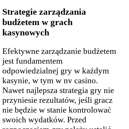
Strategie zarządzania
budżetem w grach
kasynowych
Efektywne zarządzanie budżetem
jest fundamentem
odpowiedzialnej gry w każdym
kasynie, w tym w nv casino.
Nawet najlepsza strategia gry nie
przyniesie rezultatów, jeśli gracz
nie będzie w stanie kontrolować
swoich wydatków. Przed