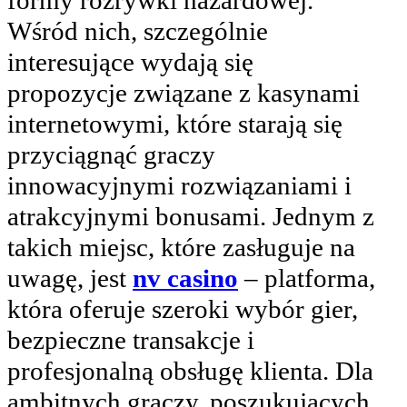
Wśród nich, szczególnie
interesujące wydają się
propozycje związane z kasynami
internetowymi, które starają się
przyciągnąć graczy
innowacyjnymi rozwiązaniami i
atrakcyjnymi bonusami. Jednym z
takich miejsc, które zasługuje na
uwagę, jest
nv casino
– platforma,
która oferuje szeroki wybór gier,
bezpieczne transakcje i
profesjonalną obsługę klienta. Dla
ambitnych graczy, poszukujących