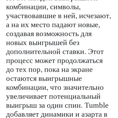
комбинации, символы,
участвовавшие в ней, исчезают,
а на их место падают новые,
создавая возможность для
новых выигрышей без
дополнительной ставки. Этот
процесс может продолжаться
до тех пор, пока на экране
остаются выигрышные
комбинации, что значительно
увеличивает потенциальный
выигрыш за один спин. Tumble
добавляет динамики и азарта в