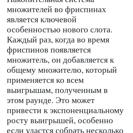
множителей во фриспинах
является ключевой
особенностью нового слота.
Каждый раз, когда во время
фриспинов появляется
множитель, он добавляется к
общему множителю, который
применяется ко всем
выигрышам, полученным в
этом раунде. Это может
привести к экспоненциальному
росту выигрышей, особенно
если удастся собрать несколько