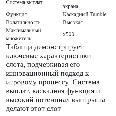
Система выплат
экрана
Функция
Каскадный Tumble
Волатильность
Высокая
Максимальный
x500
множитель
Таблица демонстрирует
ключевые характеристики
слота, подчеркивая его
инновационный подход к
игровому процессу. Система
выплат, каскадная функция и
высокий потенциал выигрыша
делают этот слот