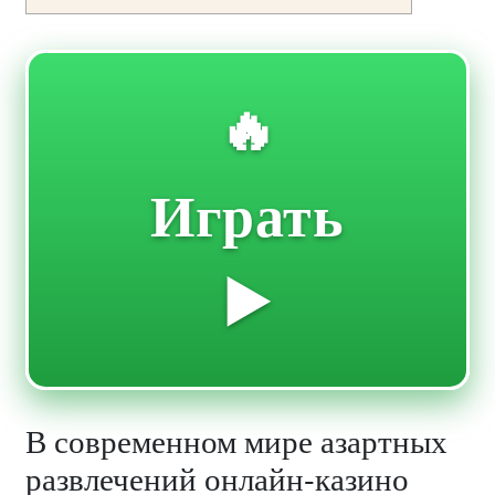
🔥
Играть
▶️
В современном мире азартных
развлечений онлайн-казино