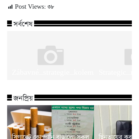
Post Views:
৩৮
সর্বশেষ
Zábavné_strategie_kolem_plinko_onl
Strategic_m
জনপ্রিয়
সিগারেট কোম্পানি বাড়ালো সকল
ছিনতায়ের কবলে