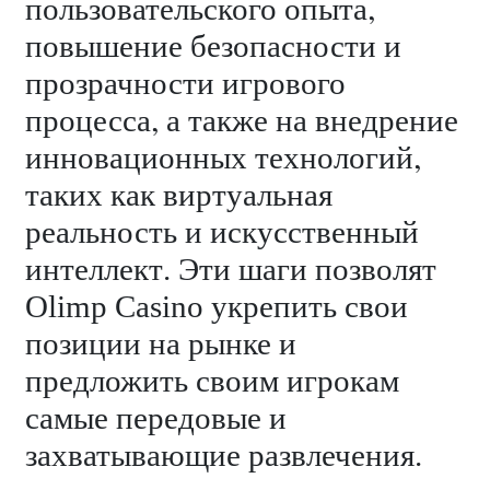
пользовательского опыта,
повышение безопасности и
прозрачности игрового
процесса, а также на внедрение
инновационных технологий,
таких как виртуальная
реальность и искусственный
интеллект. Эти шаги позволят
Olimp Casino укрепить свои
позиции на рынке и
предложить своим игрокам
самые передовые и
захватывающие развлечения.