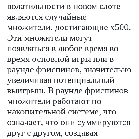
волатильности в новом слоте
являются случайные
множители, достигающие x500.
Эти множители могут
появляться в любое время во
время основной игры или в
раунде фриспинов, значительно
увеличивая потенциальный
выигрыш. В раунде фриспинов
множители работают по
накопительной системе, что
означает, что они суммируются
друг с другом, создавая