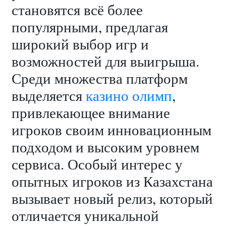
становятся всё более
популярными, предлагая
широкий выбор игр и
возможностей для выигрыша.
Среди множества платформ
выделяется
казино олимп
,
привлекающее внимание
игроков своим инновационным
подходом и высоким уровнем
сервиса. Особый интерес у
опытных игроков из Казахстана
вызывает новый релиз, который
отличается уникальной