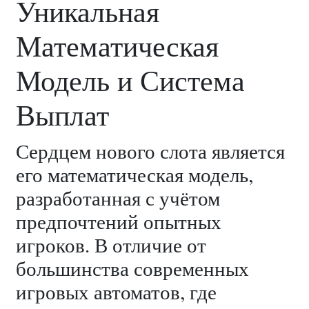
Уникальная
Математическая
Модель и Система
Выплат
Сердцем нового слота является
его математическая модель,
разработанная с учётом
предпочтений опытных
игроков. В отличие от
большинства современных
игровых автоматов, где