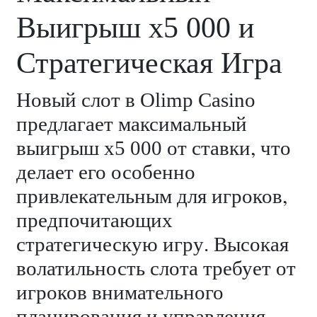
Выигрыш x5 000 и
Стратегическая Игра
Новый слот в Olimp Casino
предлагает максимальный
выигрыш x5 000 от ставки, что
делает его особенно
привлекательным для игроков,
предпочитающих
стратегическую игру. Высокая
волатильность слота требует от
игроков внимательного