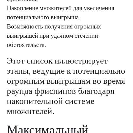
Накопление множителей для увеличения
потенциального выигрыша.
Возможность получения огромных
выигрышей при удачном стечении
обстоятельств.
Этот список иллюстрирует
этапы, ведущие к потенциально
огромным выигрышам во время
раунда фриспинов благодаря
накопительной системе
множителей.
Максимальный