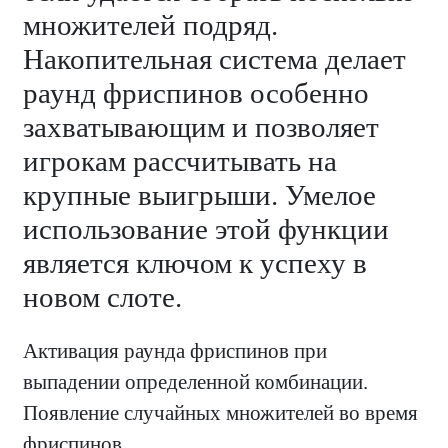
множителей подряд.
Накопительная система делает
раунд фриспинов особенно
захватывающим и позволяет
игрокам рассчитывать на
крупные выигрыши. Умелое
использование этой функции
является ключом к успеху в
новом слоте.
Активация раунда фриспинов при
выпадении определенной комбинации.
Появление случайных множителей во время
фриспинов.