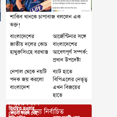
শাকিব খানকে চাপাবাজ বললেন এক
ভক্ত!
বাংলাদেশের
আর্জেন্টিনার সঙ্গে
জাতীয় দলের কোচ
বাংলাদেশের
হাথুরুসিংহে বরখাস্ত
আবেগপূর্ণ সম্পর্ক:
প্রধান উপদেষ্টা
নেপাল থেকে নয়টি
ব্যাট হাতে
পদক জয় করলো
বিপিএলের নেতৃত্ব
বাংলাদেশ
এখন বিজয়ের
হাতে
নির্বাচনের ফলাফল
বিলম্বিত হওয়ার
আপনার জন্য নির্বাচিত
কোনো কারণ নেই: