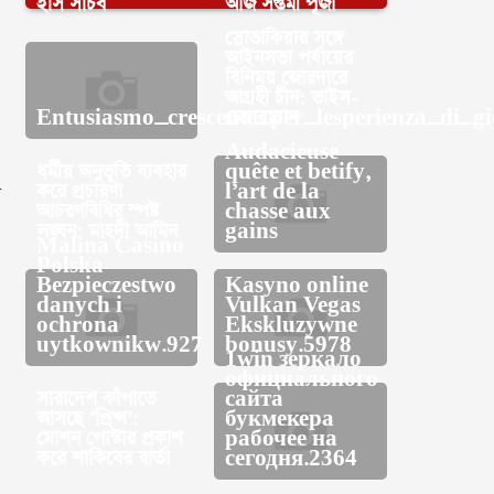
ইসি সচিব
আজ সপ্তমী পূজা
স্লোভাকিয়ার সঙ্গে
আইনসভা পর্যায়ের
বিনিময় জোরদারে
আগ্রহী চীন: ভাইস-
Entusiasmo_crescente_per_lesperienza_di_g
চেয়ারম্যান
Audacieuse
ধর্মীয় অনুভূতি ব্যবহার
quête et betify,
করে প্রচারণা
l’art de la
া
আচরণবিধির স্পষ্ট
chasse aux
লঙ্ঘন: মাহদী আমিন
gains
Malina Casino
Polska
Bezpieczestwo
Kasyno online
danych i
Vulkan Vegas
ochrona
Ekskluzywne
uytkownikw.927
bonusy.5978
1win зеркало
официального
সারাদেশ কাঁপাতে
сайта
আসছে ‘প্রিন্স’:
букмекера
মোশন পোস্টার প্রকাশ
рабочее на
করে শাকিবের বার্তা
сегодня.2364