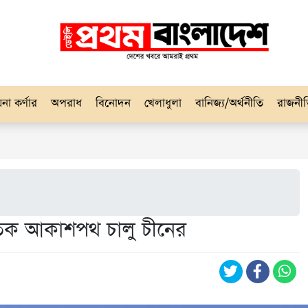
না কর্ণার
অপরাধ
বিনোদন
খেলাধুলা
বানিজ্য/অর্থনীতি
রাজনী
াতিক আকাশপথ চালু চীনের