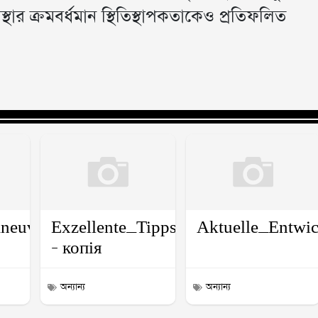
থার ক্রমবর্ধমান স্থিতিস্থাপকতাকেও প্রতিফলিত
ko_online_pro_maximální_odměny_a_vzruš
neuvering_across_lanes_defines_success_i
Exzellente_Tipps_für_Spieler_mit_o
Aktuelle_Entwic
– копія
অন্যান্য
অন্যান্য