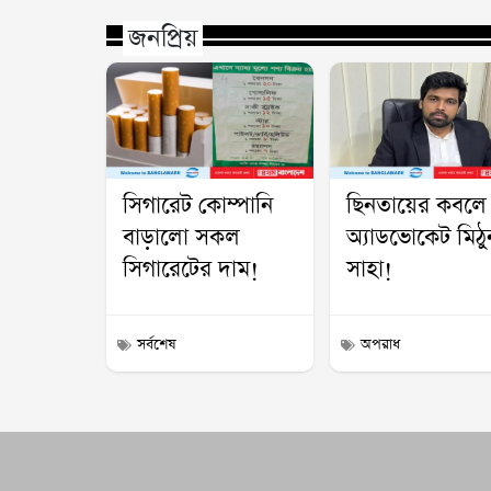
জনপ্রিয়
সিগারেট কোম্পানি
ছিনতায়ের কবলে
বাড়ালো সকল
অ্যাডভোকেট মিঠু
সিগারেটের দাম!
সাহা!
সর্বশেষ
অপরাধ