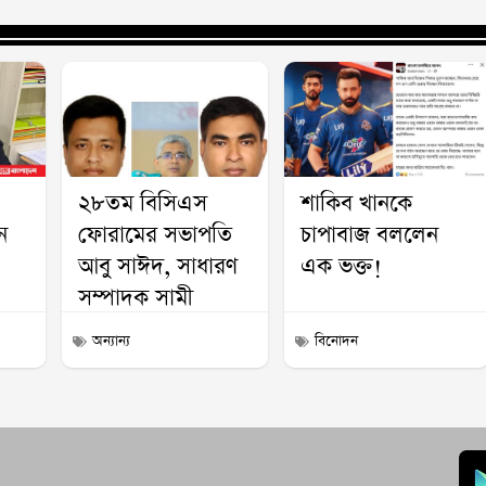
২৮তম বিসিএস
শাকিব খানকে
ন
ফোরামের সভাপতি
চাপাবাজ বললেন
আবু সাঈদ, সাধারণ
এক ভক্ত!
সম্পাদক সামী
অন্যান্য
বিনোদন