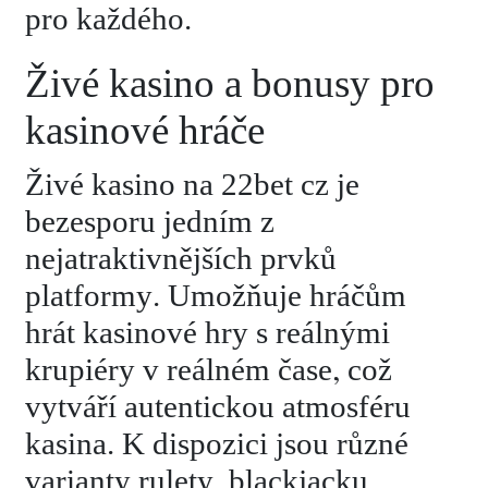
pro každého.
Živé kasino a bonusy pro
kasinové hráče
Živé kasino na 22bet cz je
bezesporu jedním z
nejatraktivnějších prvků
platformy. Umožňuje hráčům
hrát kasinové hry s reálnými
krupiéry v reálném čase, což
vytváří autentickou atmosféru
kasina. K dispozici jsou různé
varianty rulety, blackjacku,