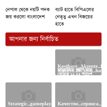
নেপাল থেকে নয়টি পদক
ব্যাট হাতে বিপিএলের
জয় করলো বাংলাদেশ
নেতৃত্ব এখন বিজয়ের
হাতে
আপনার জন্য নির্বাচিত
এবার টিউলিপকে নিয়ে
টিপ্পনি কাটলেন ট্রাম্প মিত্র
Kostbare_Akzente_fü
বায়তুল মোকাররমে ঈদের
জানুয়ারিতে রপ্তানি আয়
ইলন মাস্ক
ninlays_de_und_handg
প্রথম জামাত অনুষ্ঠিত
বেড়েছে ১১.২২ শতাংশ
Strategic_gameplay_unlocks_success_in_c
Качество_сервиса_от