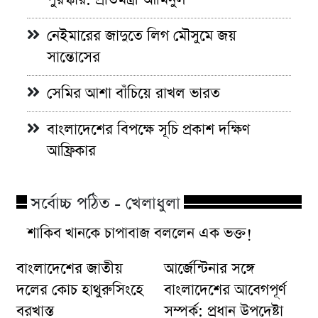
নেইমারের জাদুতে লিগ মৌসুমে জয়
সান্তোসের
সেমির আশা বাঁচিয়ে রাখল ভারত
বাংলাদেশের বিপক্ষে সূচি প্রকাশ দক্ষিণ
আফ্রিকার
সর্বোচ্চ পঠিত - খেলাধুলা
শাকিব খানকে চাপাবাজ বললেন এক ভক্ত!
বাংলাদেশের জাতীয়
আর্জেন্টিনার সঙ্গে
দলের কোচ হাথুরুসিংহে
বাংলাদেশের আবেগপূর্ণ
বরখাস্ত
সম্পর্ক: প্রধান উপদেষ্টা