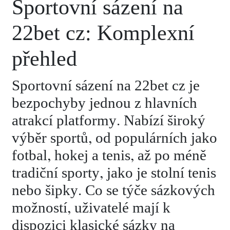
Sportovní sázení na
22bet cz: Komplexní
přehled
Sportovní sázení na 22bet cz je
bezpochyby jednou z hlavních
atrakcí platformy. Nabízí široký
výběr sportů, od populárních jako
fotbal, hokej a tenis, až po méně
tradiční sporty, jako je stolní tenis
nebo šipky. Co se týče sázkových
možností, uživatelé mají k
dispozici klasické sázky na