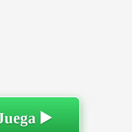
Juega ▶️