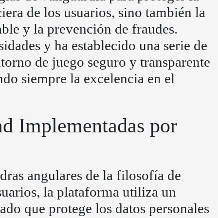
iera de los usuarios, sino también la
ble y la prevención de fraudes.
idades y ha establecido una serie de
torno de juego seguro y transparente
ndo siempre la excelencia en el
ad Implementadas por
dras angulares de la filosofía de
suarios, la plataforma utiliza un
ado que protege los datos personales