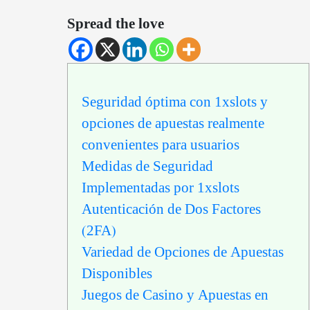
Spread the love
Seguridad óptima con 1xslots y
opciones de apuestas realmente
convenientes para usuarios
Medidas de Seguridad
Implementadas por 1xslots
Autenticación de Dos Factores
(2FA)
Variedad de Opciones de Apuestas
Disponibles
Juegos de Casino y Apuestas en