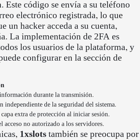
n. Este código se envía a su teléfono
reo electrónico registrada, lo que
que un hacker acceda a su cuenta,
eña. La implementación de 2FA es
dos los usuarios de la plataforma, y
 puede configurar en la sección de
ón
 información durante la transmisión.
ón independiente de la seguridad del sistema.
apa extra de protección al iniciar sesión.
l acceso no autorizado a los servidores.
nicas,
1xslots
también se preocupa por