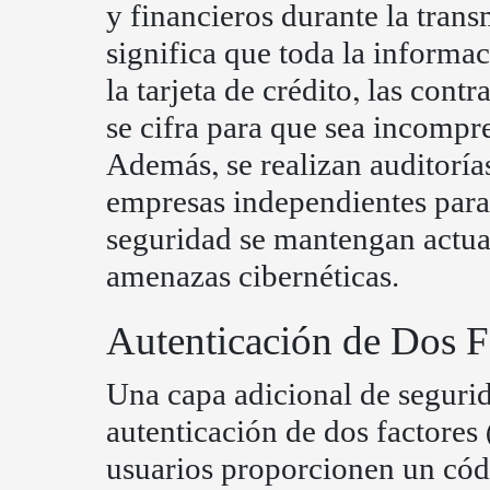
y financieros durante la tran
significa que toda la informac
la tarjeta de crédito, las cont
se cifra para que sea incompre
Además, se realizan auditoría
empresas independientes para 
seguridad se mantengan actual
amenazas cibernéticas.
Autenticación de Dos F
Una capa adicional de segurid
autenticación de dos factores 
usuarios proporcionen un cód