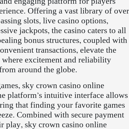
 and engaging platform for players
rience. Offering a vast library of ove
sing slots, live casino options,
sive jackpots, the casino caters to all
ealing bonus structures, coupled with
nvenient transactions, elevate the
e where excitement and reliability
 from around the globe.
ames, sky crown casino online
he platform’s intuitive interface allows
uring that finding your favorite games
breeze. Combined with secure payment
ir play, sky crown casino online