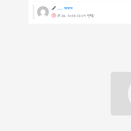
..... আকাশ
মে ১৯, ২০২৬ ১১:০৭ পূর্বাহ্ণ