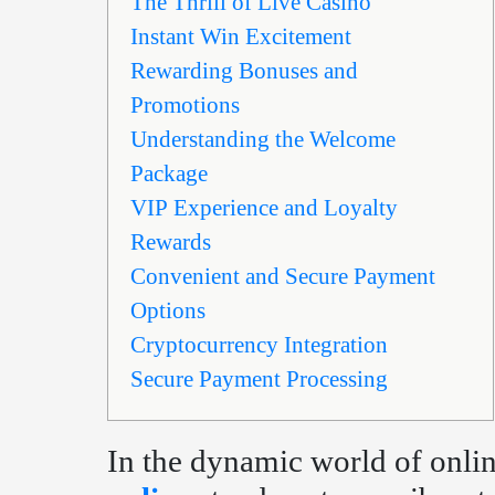
The Thrill of Live Casino
Instant Win Excitement
Rewarding Bonuses and
Promotions
Understanding the Welcome
Package
VIP Experience and Loyalty
Rewards
Convenient and Secure Payment
Options
Cryptocurrency Integration
Secure Payment Processing
In the dynamic world of onli