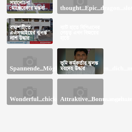
সমালোচনা
:মাঞ্জেরেকার মন্তব্য
thought_Epic_dragon_slot
রাজশাহীতে
ব্যাট হাতে বিপিএলের
এএসআইয়ের ঝুলন্ত
নেতৃত্ব এখন বিজয়ের
লাশ উদ্ধার
হাতে
ভূমি কর্মকর্তার ঝুলন্ত
Spannende_Möglichkeiten_erwarten_dich_mi
মরদেহ উদ্ধার
Wonderful_chickenroad_challenges_await_as
Attraktive_Bonusangebot