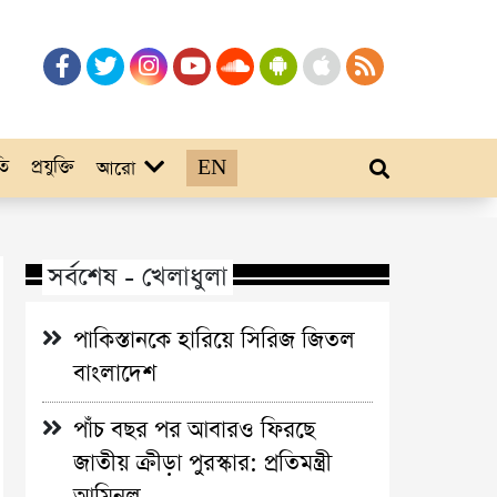
তি
প্রযুক্তি
EN
আরো
সর্বশেষ - খেলাধুলা
পাকিস্তানকে হারিয়ে সিরিজ জিতল
বাংলাদেশ
পাঁচ বছর পর আবারও ফিরছে
জাতীয় ক্রীড়া পুরস্কার: প্রতিমন্ত্রী
আমিনুল