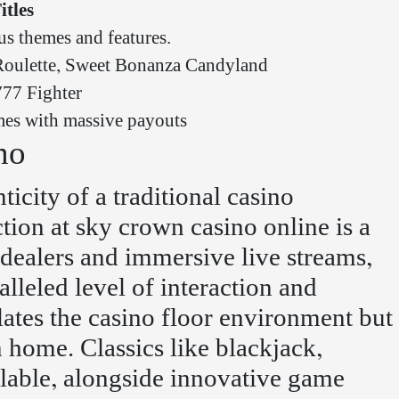
itles
ous themes and features.
Roulette, Sweet Bonanza Candyland
777 Fighter
mes with massive payouts
no
ticity of a traditional casino
ction at sky crown casino online is a
e dealers and immersive live streams,
lleled level of interaction and
ates the casino floor environment but
home. Classics like blackjack,
ailable, alongside innovative game