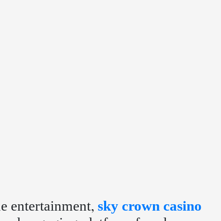
ne entertainment,
sky crown casino