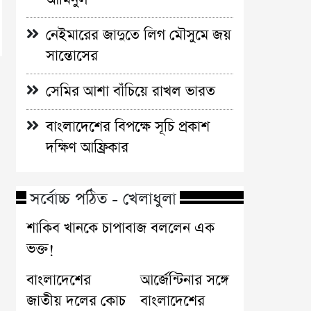
নেইমারের জাদুতে লিগ মৌসুমে জয়
সান্তোসের
সেমির আশা বাঁচিয়ে রাখল ভারত
বাংলাদেশের বিপক্ষে সূচি প্রকাশ
দক্ষিণ আফ্রিকার
সর্বোচ্চ পঠিত - খেলাধুলা
শাকিব খানকে চাপাবাজ বললেন এক
ভক্ত!
বাংলাদেশের
আর্জেন্টিনার সঙ্গে
জাতীয় দলের কোচ
বাংলাদেশের