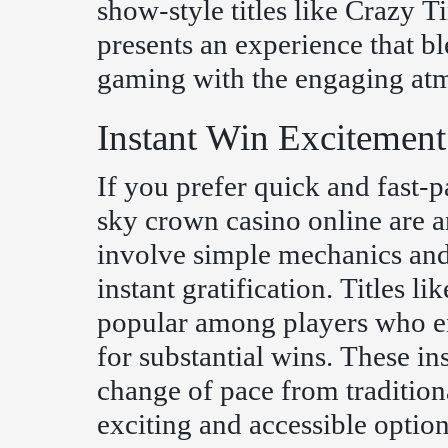
show-style titles like Crazy
presents an experience that b
gaming with the engaging atm
Instant Win Excitement
If you prefer quick and fast-p
sky crown casino online are a
involve simple mechanics and 
instant gratification. Titles l
popular among players who en
for substantial wins. These in
change of pace from tradition
exciting and accessible option