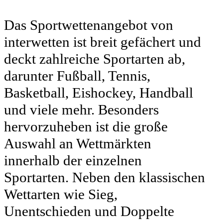
Das Sportwettenangebot von
interwetten ist breit gefächert und
deckt zahlreiche Sportarten ab,
darunter Fußball, Tennis,
Basketball, Eishockey, Handball
und viele mehr. Besonders
hervorzuheben ist die große
Auswahl an Wettmärkten
innerhalb der einzelnen
Sportarten. Neben den klassischen
Wettarten wie Sieg,
Unentschieden und Doppelte