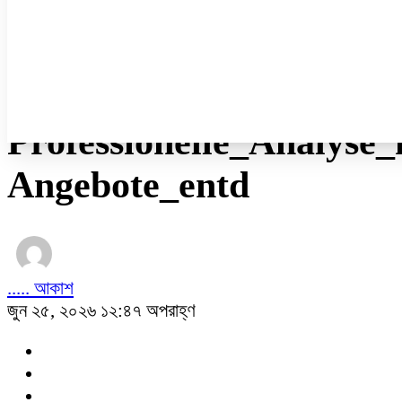
নারী ও শিশু
প্রবাস
প্রযুক্তি
/
অন্যান্য
Professionelle_Analyse
Angebote_entd
..... আকাশ
জুন ২৫, ২০২৬ ১২:৪৭ অপরাহ্ণ