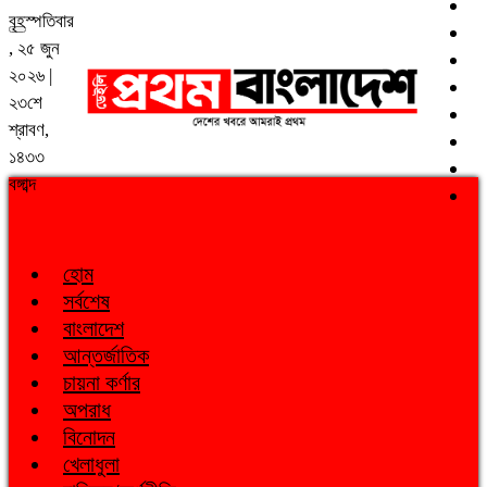
বৃহস্পতিবার
, ২৫ জুন
২০২৬ |
২৩শে
শ্রাবণ,
১৪৩৩
বঙ্গাব্দ
হোম
সর্বশেষ
বাংলাদেশ
আন্তর্জাতিক
চায়না কর্ণার
অপরাধ
বিনোদন
খেলাধুলা