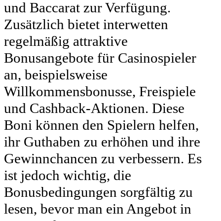
und Baccarat zur Verfügung.
Zusätzlich bietet interwetten
regelmäßig attraktive
Bonusangebote für Casinospieler
an, beispielsweise
Willkommensbonusse, Freispiele
und Cashback-Aktionen. Diese
Boni können den Spielern helfen,
ihr Guthaben zu erhöhen und ihre
Gewinnchancen zu verbessern. Es
ist jedoch wichtig, die
Bonusbedingungen sorgfältig zu
lesen, bevor man ein Angebot in