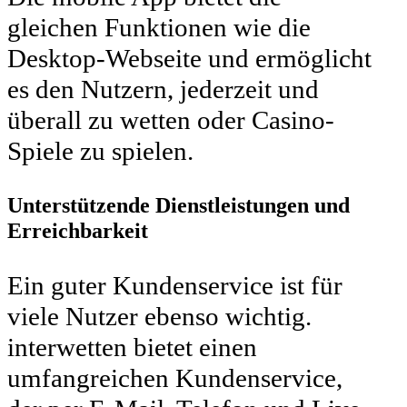
gleichen Funktionen wie die
Desktop-Webseite und ermöglicht
es den Nutzern, jederzeit und
überall zu wetten oder Casino-
Spiele zu spielen.
Unterstützende Dienstleistungen und
Erreichbarkeit
Ein guter Kundenservice ist für
viele Nutzer ebenso wichtig.
interwetten bietet einen
umfangreichen Kundenservice,