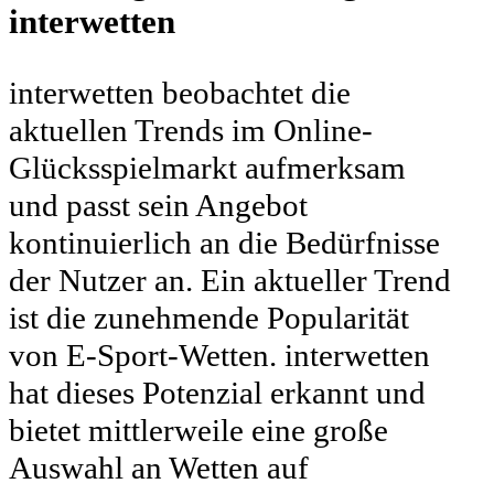
interwetten
interwetten beobachtet die
aktuellen Trends im Online-
Glücksspielmarkt aufmerksam
und passt sein Angebot
kontinuierlich an die Bedürfnisse
der Nutzer an. Ein aktueller Trend
ist die zunehmende Popularität
von E-Sport-Wetten. interwetten
hat dieses Potenzial erkannt und
bietet mittlerweile eine große
Auswahl an Wetten auf