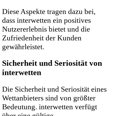
Diese Aspekte tragen dazu bei,
dass interwetten ein positives
Nutzererlebnis bietet und die
Zufriedenheit der Kunden
gewährleistet.
Sicherheit und Seriosität von
interwetten
Die Sicherheit und Seriosität eines
Wettanbieters sind von größter
Bedeutung. interwetten verfügt
über eine gültige