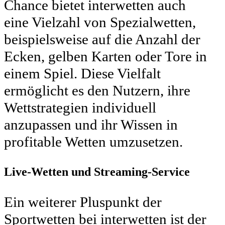
Chance bietet interwetten auch
eine Vielzahl von Spezialwetten,
beispielsweise auf die Anzahl der
Ecken, gelben Karten oder Tore in
einem Spiel. Diese Vielfalt
ermöglicht es den Nutzern, ihre
Wettstrategien individuell
anzupassen und ihr Wissen in
profitable Wetten umzusetzen.
Live-Wetten und Streaming-Service
Ein weiterer Pluspunkt der
Sportwetten bei interwetten ist der