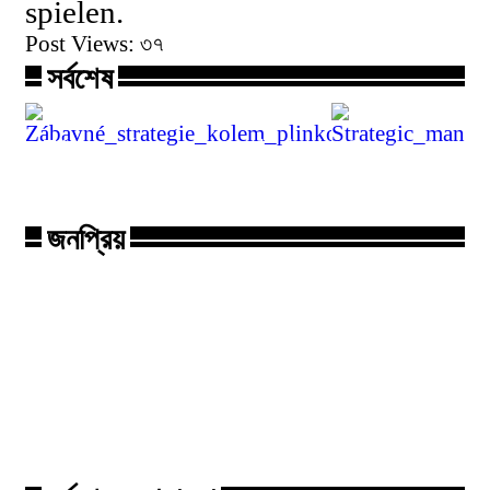
spielen.
Post Views:
৩৭
সর্বশেষ
Zábavné_strategie_kolem_plinko_onli
Strategic_m
জনপ্রিয়
সিগারেট কোম্পানি বাড়ালো সকল
ছিনতায়ের কবলে
সিগারেটের দাম!
মিঠুন সাহা!