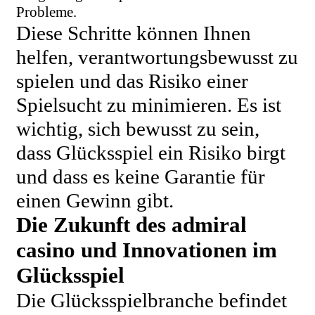
Probleme.
Diese Schritte können Ihnen
helfen, verantwortungsbewusst zu
spielen und das Risiko einer
Spielsucht zu minimieren. Es ist
wichtig, sich bewusst zu sein,
dass Glücksspiel ein Risiko birgt
und dass es keine Garantie für
einen Gewinn gibt.
Die Zukunft des admiral
casino und Innovationen im
Glücksspiel
Die Glücksspielbranche befindet