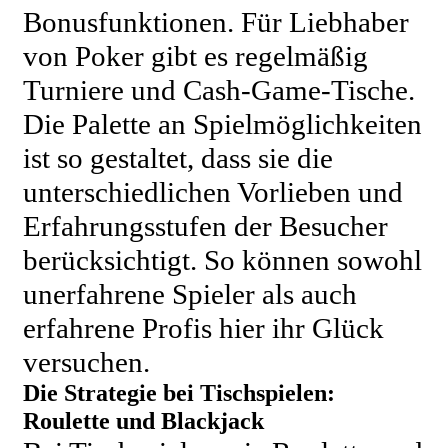
Bonusfunktionen. Für Liebhaber
von Poker gibt es regelmäßig
Turniere und Cash-Game-Tische.
Die Palette an Spielmöglichkeiten
ist so gestaltet, dass sie die
unterschiedlichen Vorlieben und
Erfahrungsstufen der Besucher
berücksichtigt. So können sowohl
unerfahrene Spieler als auch
erfahrene Profis hier ihr Glück
versuchen.
Die Strategie bei Tischspielen:
Roulette und Blackjack