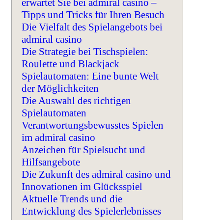
erwartet Sie bei admiral casino –
Tipps und Tricks für Ihren Besuch
Die Vielfalt des Spielangebots bei
admiral casino
Die Strategie bei Tischspielen:
Roulette und Blackjack
Spielautomaten: Eine bunte Welt
der Möglichkeiten
Die Auswahl des richtigen
Spielautomaten
Verantwortungsbewusstes Spielen
im admiral casino
Anzeichen für Spielsucht und
Hilfsangebote
Die Zukunft des admiral casino und
Innovationen im Glücksspiel
Aktuelle Trends und die
Entwicklung des Spielerlebnisses