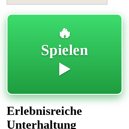
🔥
Spielen
▶️
Erlebnisreiche
Unterhaltung