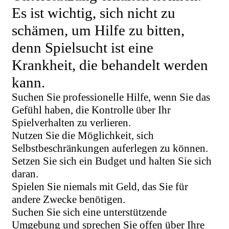
Es ist wichtig, sich nicht zu
schämen, um Hilfe zu bitten,
denn Spielsucht ist eine
Krankheit, die behandelt werden
kann.
Suchen Sie professionelle Hilfe, wenn Sie das
Gefühl haben, die Kontrolle über Ihr
Spielverhalten zu verlieren.
Nutzen Sie die Möglichkeit, sich
Selbstbeschränkungen auferlegen zu können.
Setzen Sie sich ein Budget und halten Sie sich
daran.
Spielen Sie niemals mit Geld, das Sie für
andere Zwecke benötigen.
Suchen Sie sich eine unterstützende
Umgebung und sprechen Sie offen über Ihre