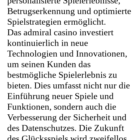
personalisierte Spielerlebnisse,
Betrugserkennung und optimierte
Spielstrategien ermöglicht.
Das admiral casino investiert
kontinuierlich in neue
Technologien und Innovationen,
um seinen Kunden das
bestmögliche Spielerlebnis zu
bieten. Dies umfasst nicht nur die
Einführung neuer Spiele und
Funktionen, sondern auch die
Verbesserung der Sicherheit und
des Datenschutzes. Die Zukunft
des Glücksspiels wird zweifellos