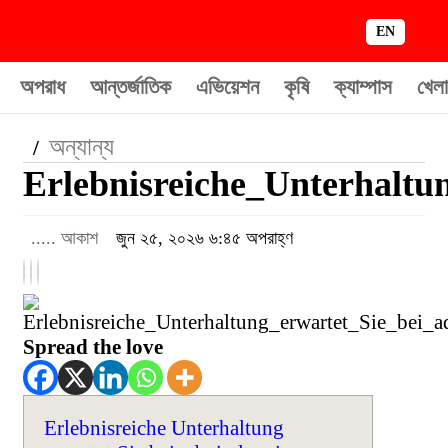
EN
অপরাধ
আন্তর্জাতিক
এভিয়েশন
কৃষি
ক্যাম্পাস
খেলা
অন্যান্য
/
Erlebnisreiche_Unterhaltu
..... আকাশ
জুন ২৫, ২০২৬ ৬:৪৫ অপরাহ্ণ
Spread the love
Erlebnisreiche Unterhaltung