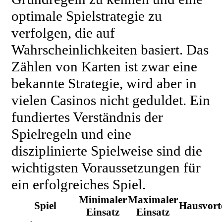
optimale Spielstrategie zu
verfolgen, die auf
Wahrscheinlichkeiten basiert. Das
Zählen von Karten ist zwar eine
bekannte Strategie, wird aber in
vielen Casinos nicht geduldet. Ein
fundiertes Verständnis der
Spielregeln und eine
disziplinierte Spielweise sind die
wichtigsten Voraussetzungen für
ein erfolgreiches Spiel.
Minimaler
Maximaler
Spiel
Hausvort
Einsatz
Einsatz