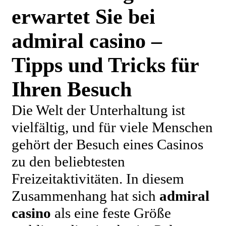
erwartet Sie bei
admiral casino –
Tipps und Tricks für
Ihren Besuch
Die Welt der Unterhaltung ist
vielfältig, und für viele Menschen
gehört der Besuch eines Casinos
zu den beliebtesten
Freizeitaktivitäten. In diesem
Zusammenhang hat sich
admiral
casino
als eine feste Größe