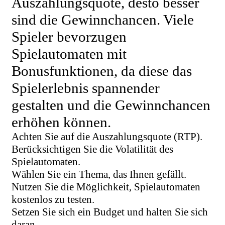
Auszahlungsquote, desto besser
sind die Gewinnchancen. Viele
Spieler bevorzugen
Spielautomaten mit
Bonusfunktionen, da diese das
Spielerlebnis spannender
gestalten und die Gewinnchancen
erhöhen können.
Achten Sie auf die Auszahlungsquote (RTP).
Berücksichtigen Sie die Volatilität des
Spielautomaten.
Wählen Sie ein Thema, das Ihnen gefällt.
Nutzen Sie die Möglichkeit, Spielautomaten
kostenlos zu testen.
Setzen Sie sich ein Budget und halten Sie sich
daran.