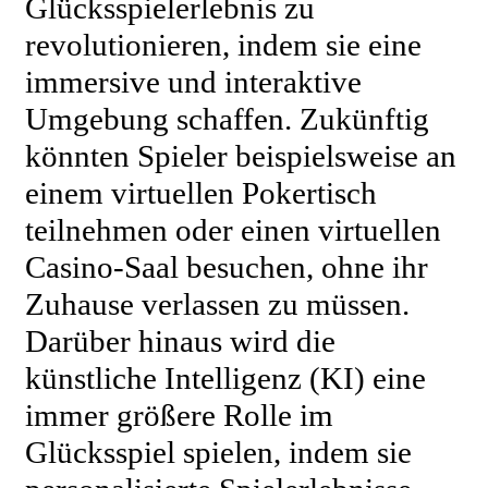
Glücksspielerlebnis zu
revolutionieren, indem sie eine
immersive und interaktive
Umgebung schaffen. Zukünftig
könnten Spieler beispielsweise an
einem virtuellen Pokertisch
teilnehmen oder einen virtuellen
Casino-Saal besuchen, ohne ihr
Zuhause verlassen zu müssen.
Darüber hinaus wird die
künstliche Intelligenz (KI) eine
immer größere Rolle im
Glücksspiel spielen, indem sie