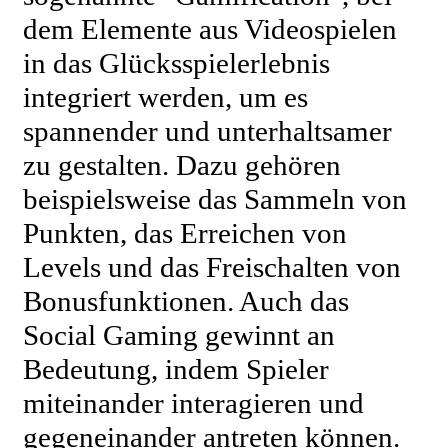
dem Elemente aus Videospielen
in das Glücksspielerlebnis
integriert werden, um es
spannender und unterhaltsamer
zu gestalten. Dazu gehören
beispielsweise das Sammeln von
Punkten, das Erreichen von
Levels und das Freischalten von
Bonusfunktionen. Auch das
Social Gaming gewinnt an
Bedeutung, indem Spieler
miteinander interagieren und
gegeneinander antreten können.