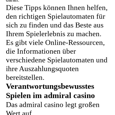
Diese Tipps können Ihnen helfen,
den richtigen Spielautomaten für
sich zu finden und das Beste aus
Ihrem Spielerlebnis zu machen.
Es gibt viele Online-Ressourcen,
die Informationen über
verschiedene Spielautomaten und
ihre Auszahlungsquoten
bereitstellen.
Verantwortungsbewusstes
Spielen im admiral casino
Das admiral casino legt großen
Wert auf