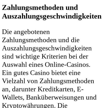
Zahlungsmethoden und
Auszahlungsgeschwindigkeiten
Die angebotenen
Zahlungsmethoden und die
Auszahlungsgeschwindigkeiten
sind wichtige Kriterien bei der
Auswahl eines Online-Casinos.
Ein gutes Casino bietet eine
Vielzahl von Zahlungsmethoden
an, darunter Kreditkarten, E-
Wallets, Banküberweisungen und
Kryptowährungen. Die