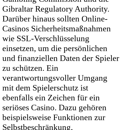
Gibraltar Regulatory Authority.
Darüber hinaus sollten Online-
Casinos Sicherheitsmaßnahmen
wie SSL-Verschlüsselung
einsetzen, um die persönlichen
und finanziellen Daten der Spieler
zu schützen. Ein
verantwortungsvoller Umgang
mit dem Spielerschutz ist
ebenfalls ein Zeichen für ein
seriöses Casino. Dazu gehören
beispielsweise Funktionen zur
Selbstbeschränkung,