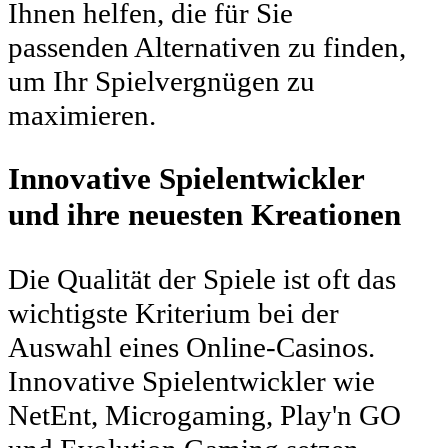
Ihnen helfen, die für Sie
passenden Alternativen zu finden,
um Ihr Spielvergnügen zu
maximieren.
Innovative Spielentwickler
und ihre neuesten Kreationen
Die Qualität der Spiele ist oft das
wichtigste Kriterium bei der
Auswahl eines Online-Casinos.
Innovative Spielentwickler wie
NetEnt, Microgaming, Play'n GO