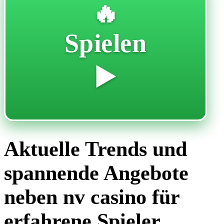
🔥
Spielen
▶️
Aktuelle Trends und
spannende Angebote
neben nv casino für
erfahrene Spieler