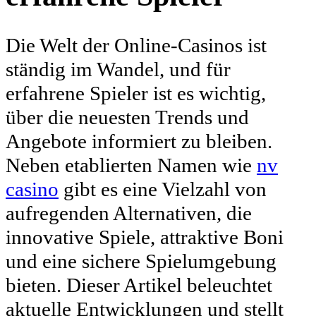
Die Welt der Online-Casinos ist
ständig im Wandel, und für
erfahrene Spieler ist es wichtig,
über die neuesten Trends und
Angebote informiert zu bleiben.
Neben etablierten Namen wie
nv
casino
gibt es eine Vielzahl von
aufregenden Alternativen, die
innovative Spiele, attraktive Boni
und eine sichere Spielumgebung
bieten. Dieser Artikel beleuchtet
aktuelle Entwicklungen und stellt