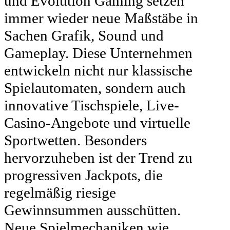
und Evolution Gaming setzen
immer wieder neue Maßstäbe in
Sachen Grafik, Sound und
Gameplay. Diese Unternehmen
entwickeln nicht nur klassische
Spielautomaten, sondern auch
innovative Tischspiele, Live-
Casino-Angebote und virtuelle
Sportwetten. Besonders
hervorzuheben ist der Trend zu
progressiven Jackpots, die
regelmäßig riesige
Gewinnsummen ausschütten.
Neue Spielmechaniken wie