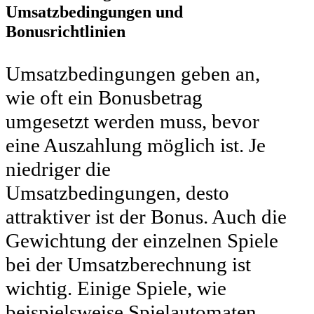
Umsatzbedingungen und
Bonusrichtlinien
Umsatzbedingungen geben an,
wie oft ein Bonusbetrag
umgesetzt werden muss, bevor
eine Auszahlung möglich ist. Je
niedriger die
Umsatzbedingungen, desto
attraktiver ist der Bonus. Auch die
Gewichtung der einzelnen Spiele
bei der Umsatzberechnung ist
wichtig. Einige Spiele, wie
beispielsweise Spielautomaten,