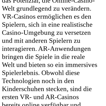
das Potenzial, die Online-Casino-
Welt grundlegend zu verändern.
VR-Casinos ermöglichen es den
Spielern, sich in eine realistische
Casino-Umgebung zu versetzen
und mit anderen Spielern zu
interagieren. AR-Anwendungen
bringen die Spiele in die reale
Welt und bieten so ein immersives
Spielerlebnis. Obwohl diese
Technologien noch in den
Kinderschuhen stecken, sind die
ersten VR- und AR-Casinos
bereits online verfügbar und