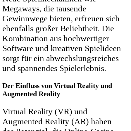
Megaways, die tausende
Gewinnwege bieten, erfreuen sich
ebenfalls großer Beliebtheit. Die
Kombination aus hochwertiger
Software und kreativen Spielideen
sorgt für ein abwechslungsreiches
und spannendes Spielerlebnis.
Der Einfluss von Virtual Reality und
Augmented Reality
Virtual Reality (VR) und
Augmented Reality (AR) haben