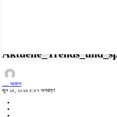
ডেঙ্গু
ধর্ম
নারী ও শিশু
প্রবাস
প্রযুক্তি
/
অন্যান্য
Aktuelle_Trends_und_s
..... আকাশ
জুন ২৫, ২০২৬ ৫:৫৭ অপরাহ্ণ