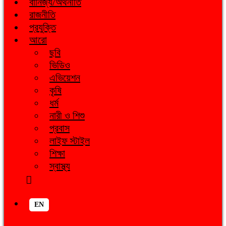
বানিজ্য/অর্থনীতি
রাজনীতি
প্রযুক্তি
আরো
ছবি
ভিডিও
এভিয়েশন
কৃষি
ধর্ম
নারী ও শিশু
প্রবাস
লাইফ স্টাইল
শিক্ষা
স্বাস্থ্য
EN