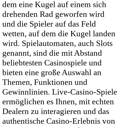
dem eine Kugel auf einem sich
drehenden Rad geworfen wird
und die Spieler auf das Feld
wetten, auf dem die Kugel landen
wird. Spielautomaten, auch Slots
genannt, sind die mit Abstand
beliebtesten Casinospiele und
bieten eine große Auswahl an
Themen, Funktionen und
Gewinnlinien. Live-Casino-Spiele
ermöglichen es Ihnen, mit echten
Dealern zu interagieren und das
authentische Casino-Erlebnis von