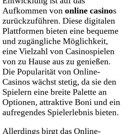
Entwicklung ist auf das
Aufkommen von
online casino
s
zurückzuführen. Diese digitalen
Plattformen bieten eine bequeme
und zugängliche Möglichkeit,
eine Vielzahl von Casinospielen
von zu Hause aus zu genießen.
Die Popularität von Online-
Casinos wächst stetig, da sie den
Spielern eine breite Palette an
Optionen, attraktive Boni und ein
aufregendes Spielerlebnis bieten.
Allerdings birgt das Online-