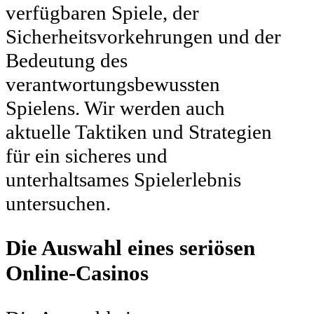
verfügbaren Spiele, der
Sicherheitsvorkehrungen und der
Bedeutung des
verantwortungsbewussten
Spielens. Wir werden auch
aktuelle Taktiken und Strategien
für ein sicheres und
unterhaltsames Spielerlebnis
untersuchen.
Die Auswahl eines seriösen
Online-Casinos