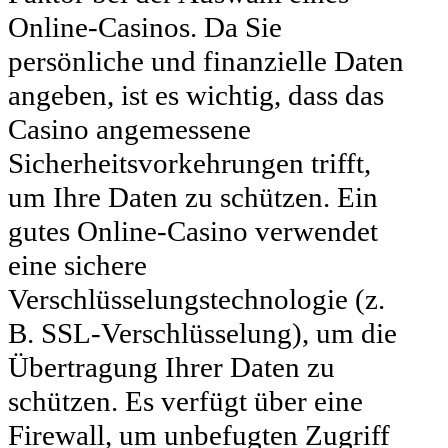
Online-Casinos. Da Sie
persönliche und finanzielle Daten
angeben, ist es wichtig, dass das
Casino angemessene
Sicherheitsvorkehrungen trifft,
um Ihre Daten zu schützen. Ein
gutes Online-Casino verwendet
eine sichere
Verschlüsselungstechnologie (z.
B. SSL-Verschlüsselung), um die
Übertragung Ihrer Daten zu
schützen. Es verfügt über eine
Firewall, um unbefugten Zugriff