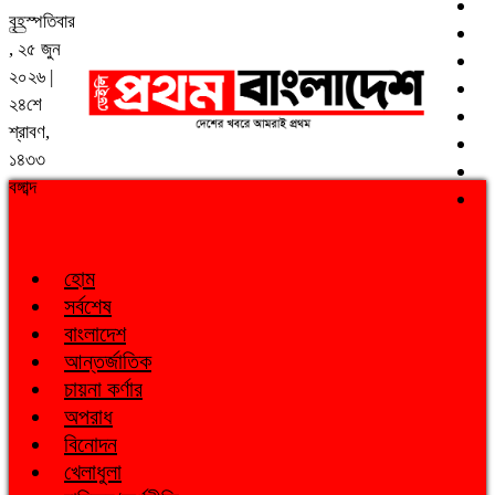
বৃহস্পতিবার
, ২৫ জুন
২০২৬ |
২৪শে
শ্রাবণ,
১৪৩৩
বঙ্গাব্দ
হোম
সর্বশেষ
বাংলাদেশ
আন্তর্জাতিক
চায়না কর্ণার
অপরাধ
বিনোদন
খেলাধুলা