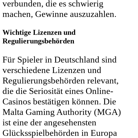
verbunden, die es schwierig
machen, Gewinne auszuzahlen.
Wichtige Lizenzen und
Regulierungsbehörden
Für Spieler in Deutschland sind
verschiedene Lizenzen und
Regulierungsbehörden relevant,
die die Seriosität eines Online-
Casinos bestätigen können. Die
Malta Gaming Authority (MGA)
ist eine der angesehensten
Glücksspielbehörden in Europa