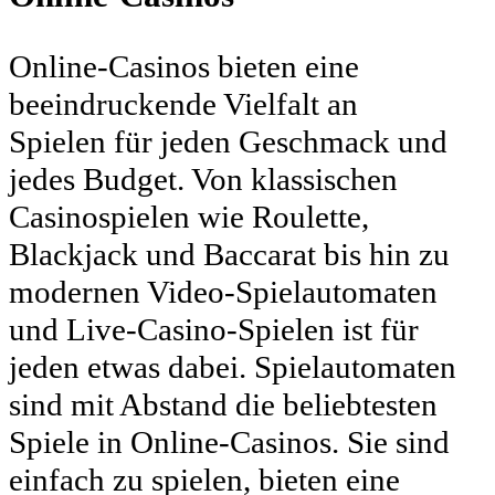
Online-Casinos bieten eine
beeindruckende Vielfalt an
Spielen für jeden Geschmack und
jedes Budget. Von klassischen
Casinospielen wie Roulette,
Blackjack und Baccarat bis hin zu
modernen Video-Spielautomaten
und Live-Casino-Spielen ist für
jeden etwas dabei. Spielautomaten
sind mit Abstand die beliebtesten
Spiele in Online-Casinos. Sie sind
einfach zu spielen, bieten eine