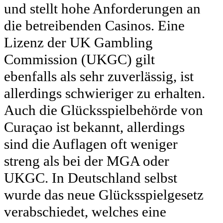
und stellt hohe Anforderungen an
die betreibenden Casinos. Eine
Lizenz der UK Gambling
Commission (UKGC) gilt
ebenfalls als sehr zuverlässig, ist
allerdings schwieriger zu erhalten.
Auch die Glücksspielbehörde von
Curaçao ist bekannt, allerdings
sind die Auflagen oft weniger
streng als bei der MGA oder
UKGC. In Deutschland selbst
wurde das neue Glücksspielgesetz
verabschiedet, welches eine