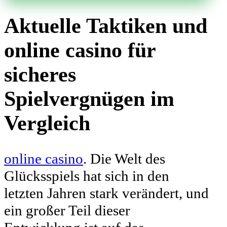
Aktuelle Taktiken und
online casino für
sicheres
Spielvergnügen im
Vergleich
online casino
. Die Welt des
Glücksspiels hat sich in den
letzten Jahren stark verändert, und
ein großer Teil dieser