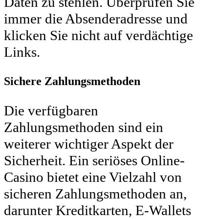
Daten zu stehlen. Überprüfen Sie
immer die Absenderadresse und
klicken Sie nicht auf verdächtige
Links.
Sichere Zahlungsmethoden
Die verfügbaren
Zahlungsmethoden sind ein
weiterer wichtiger Aspekt der
Sicherheit. Ein seriöses Online-
Casino bietet eine Vielzahl von
sicheren Zahlungsmethoden an,
darunter Kreditkarten, E-Wallets