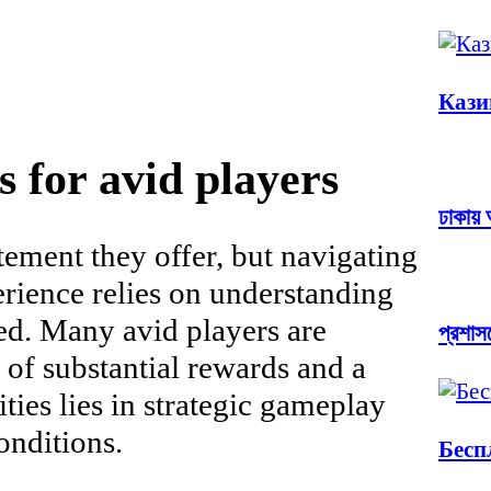
Кази
s for avid players
ঢাকায়
tement they offer, but navigating
erience relies on understanding
yed. Many avid players are
প্রশাস
 of substantial rewards and a
ies lies in strategic gameplay
onditions.
Бесп