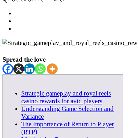
Spread the love
Strategic gameplay and royal reels
casino rewards for avid players
Understanding Game Selection and
Variance
The Importance of Return to Player
(RTP)