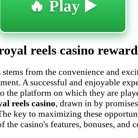
🔥 Play ▶️
oyal reels casino reward
s stems from the convenience and exci
rnment. A successful and enjoyable exp
so the platform on which they are pla
yal reels casino
, drawn in by promises
The key to maximizing these opportunit
 the casino's features, bonuses, and c