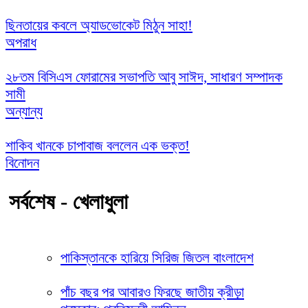
ছিনতায়ের কবলে অ্যাডভোকেট মিঠুন সাহা!
অপরাধ
২৮তম বিসিএস ফোরামের সভাপতি আবু সাঈদ, সাধারণ সম্পাদক
সামী
অন্যান্য
শাকিব খানকে চাপাবাজ বললেন এক ভক্ত!
বিনোদন
সর্বশেষ - খেলাধুলা
পাকিস্তানকে হারিয়ে সিরিজ জিতল বাংলাদেশ
পাঁচ বছর পর আবারও ফিরছে জাতীয় ক্রীড়া