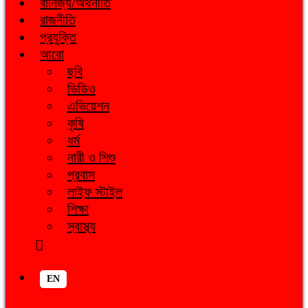
বানিজ্য/অর্থনীতি
রাজনীতি
প্রযুক্তি
আরো
ছবি
ভিডিও
এভিয়েশন
কৃষি
ধর্ম
নারী ও শিশু
প্রবাস
লাইফ স্টাইল
শিক্ষা
স্বাস্থ্য
EN