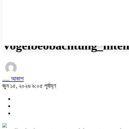
নারী ও শিশু
প্রবাস
প্রযুক্তি
/
অন্যান্য
Vogelbeobachtung_inte
..... আকাশ
জুন ১৫, ২০২৬ ৯:০৫ পূর্বাহ্ণ