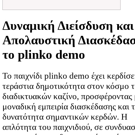
Δυναμική Διείσδυση και
Απολαυστική Διασκέδασ
το plinko demo
Το παιχνίδι plinko demo έχει κερδίσε
τεράστια δημοτικότητα στον κόσμο 
διαδικτυακών καζίνο, προσφέροντας 
μοναδική εμπειρία διασκέδασης και 
δυνατότητα σημαντικών κερδών. Η
απλότητα του παιχνιδιού, σε συνδυα