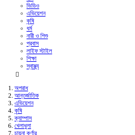
ভিডিও
এভিয়েশন
কৃষি
ধর্ম
নারী ও শিশু
প্রবাস
লাইফ স্টাইল
শিক্ষা
স্বাস্থ্য
অপরাধ
আন্তর্জাতিক
এভিয়েশন
কৃষি
ক্যাম্পাস
খেলাধুলা
চায়না কর্ণার