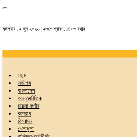
মঙ্গলবার , ২ জুন ২০২৬ | ২৩শে শ্রাবণ, ১৪৩৩ বঙ্গাব্দ
হোম
সর্বশেষ
বাংলাদেশ
আন্তর্জাতিক
চায়না কর্ণার
অপরাধ
বিনোদন
খেলাধুলা
বানিজ্য/অর্থনীতি