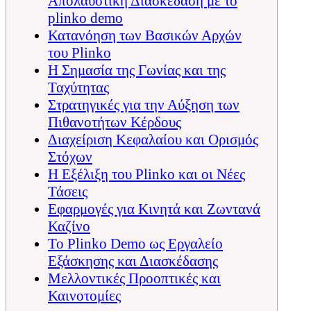
Απολαυστική Διασκέδαση με το
plinko demo
Κατανόηση των Βασικών Αρχών
του Plinko
Η Σημασία της Γωνίας και της
Ταχύτητας
Στρατηγικές για την Αύξηση των
Πιθανοτήτων Κέρδους
Διαχείριση Κεφαλαίου και Ορισμός
Στόχων
Η Εξέλιξη του Plinko και οι Νέες
Τάσεις
Εφαρμογές για Κινητά και Ζωντανά
Καζίνο
Το Plinko Demo ως Εργαλείο
Εξάσκησης και Διασκέδασης
Μελλοντικές Προοπτικές και
Καινοτομίες