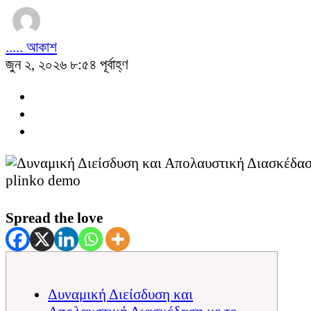
..... আকাশ
জুন ২, ২০২৬ ৮:৫৪ পূর্বাহ্ণ
Spread the love
Δυναμική Διείσδυση και