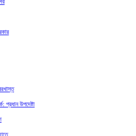
সের
রিকার
বরখাস্ত
্ক: প্রধান উপদেষ্টা
শ
হাতে