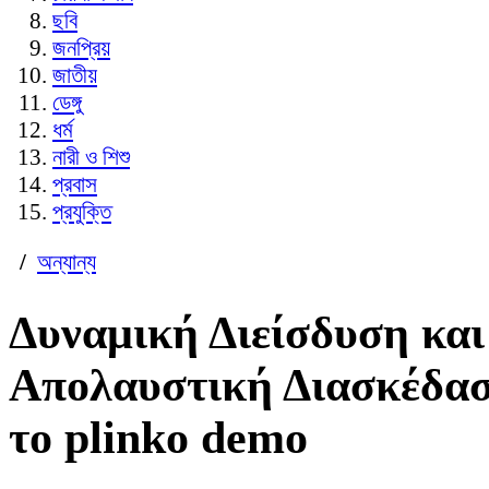
ছবি
জনপ্রিয়
জাতীয়
ডেঙ্গু
ধর্ম
নারী ও শিশু
প্রবাস
প্রযুক্তি
/
অন্যান্য
Δυναμική Διείσδυση και
Απολαυστική Διασκέδασ
το plinko demo