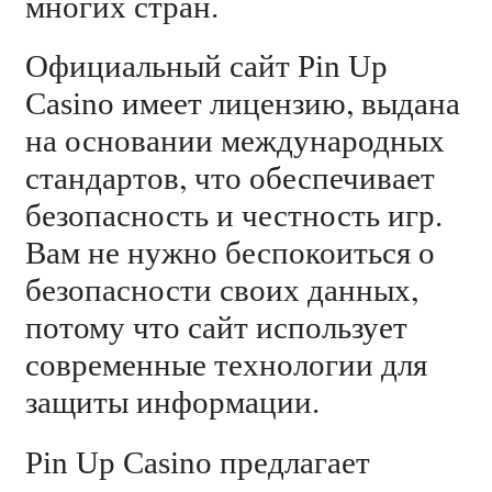
многих стран.
Официальный сайт Pin Up
Casino имеет лицензию, выдана
на основании международных
стандартов, что обеспечивает
безопасность и честность игр.
Вам не нужно беспокоиться о
безопасности своих данных,
потому что сайт использует
современные технологии для
защиты информации.
Pin Up Casino предлагает