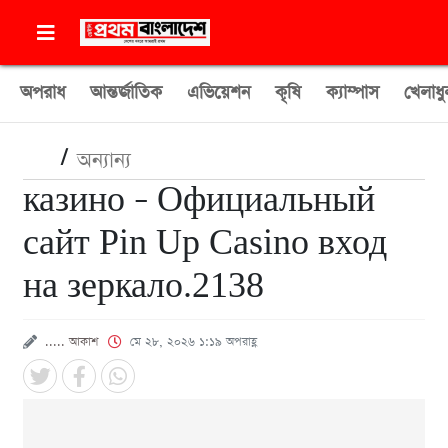
অপরাধ
আন্তর্জাতিক
এভিয়েশন
কৃষি
ক্যাম্পাস
খেলাধু
/
অন্যান্য
казино – Официальный
сайт Pin Up Casino вход
на зеркало.2138
..... আকাশ
মে ২৮, ২০২৬ ১:১৯ অপরাহ্ণ