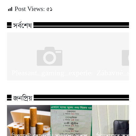
Post Views:
৫১
সর্বশেষ
Pleasant_gaming_experiences_with_zul
Zábavné_str
জনপ্রিয়