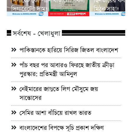
সিগারেট কোম্পানি বাড়ালো সকল
ছিনতায়ের কবলে
সিগারেটের দাম!
মিঠুন সাহা!
সর্বশেষ - খেলাধুলা
পাকিস্তানকে হারিয়ে সিরিজ জিতল বাংলাদেশ
পাঁচ বছর পর আবারও ফিরছে জাতীয় ক্রীড়া
পুরস্কার: প্রতিমন্ত্রী আমিনুল
নেইমারের জাদুতে লিগ মৌসুমে জয়
সান্তোসের
সেমির আশা বাঁচিয়ে রাখল ভারত
বাংলাদেশের বিপক্ষে সূচি প্রকাশ দক্ষিণ