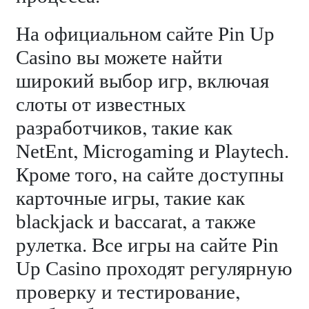
На официальном сайте Pin Up
Casino вы можете найти
широкий выбор игр, включая
слоты от известных
разработчиков, такие как
NetEnt, Microgaming и Playtech.
Кроме того, на сайте доступны
карточные игры, такие как
blackjack и baccarat, а также
рулетка. Все игры на сайте Pin
Up Casino проходят регулярную
проверку и тестирование,