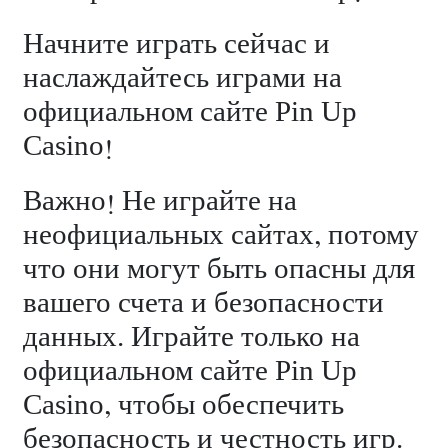
Начните играть сейчас и
наслаждайтесь играми на
официальном сайте Pin Up
Casino!
Важно! Не играйте на
неофициальных сайтах, потому
что они могут быть опасны для
вашего счета и безопасности
данных. Играйте только на
официальном сайте Pin Up
Casino, чтобы обеспечить
безопасность и честность игр.