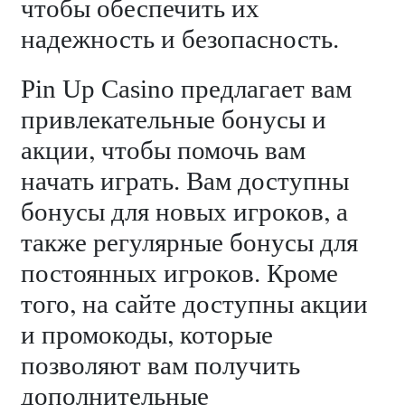
чтобы обеспечить их
надежность и безопасность.
Pin Up Casino предлагает вам
привлекательные бонусы и
акции, чтобы помочь вам
начать играть. Вам доступны
бонусы для новых игроков, а
также регулярные бонусы для
постоянных игроков. Кроме
того, на сайте доступны акции
и промокоды, которые
позволяют вам получить
дополнительные