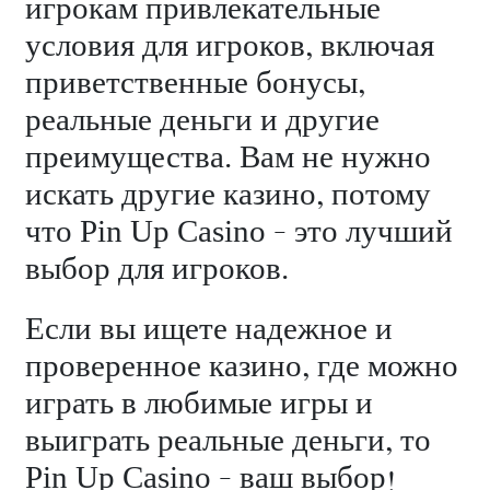
игрокам привлекательные
условия для игроков, включая
приветственные бонусы,
реальные деньги и другие
преимущества. Вам не нужно
искать другие казино, потому
что Pin Up Casino – это лучший
выбор для игроков.
Если вы ищете надежное и
проверенное казино, где можно
играть в любимые игры и
выиграть реальные деньги, то
Pin Up Casino – ваш выбор!