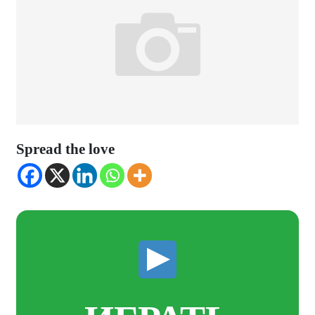
Spread the love