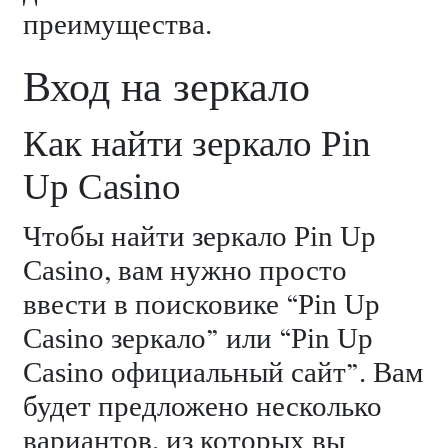
преимущества.
Вход на зеркало
Как найти зеркало Pin
Up Casino
Чтобы найти зеркало Pin Up
Casino, вам нужно просто
ввести в поисковике “Pin Up
Casino зеркало” или “Pin Up
Casino официальный сайт”. Вам
будет предложено несколько
вариантов, из которых вы