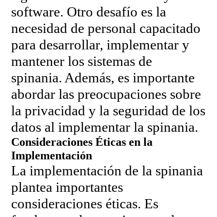
software. Otro desafío es la
necesidad de personal capacitado
para desarrollar, implementar y
mantener los sistemas de
spinania. Además, es importante
abordar las preocupaciones sobre
la privacidad y la seguridad de los
datos al implementar la spinania.
Consideraciones Éticas en la
Implementación
La implementación de la spinania
plantea importantes
consideraciones éticas. Es