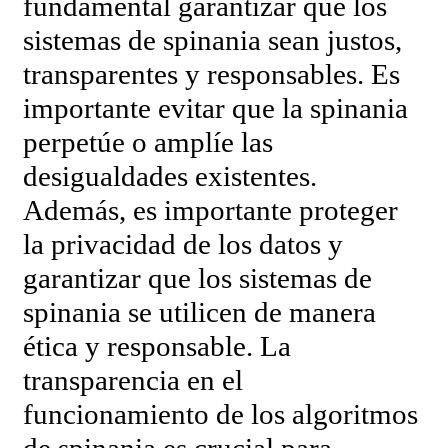
fundamental garantizar que los
sistemas de spinania sean justos,
transparentes y responsables. Es
importante evitar que la spinania
perpetúe o amplíe las
desigualdades existentes.
Además, es importante proteger
la privacidad de los datos y
garantizar que los sistemas de
spinania se utilicen de manera
ética y responsable. La
transparencia en el
funcionamiento de los algoritmos