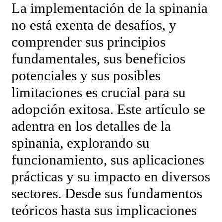
La implementación de la spinania
no está exenta de desafíos, y
comprender sus principios
fundamentales, sus beneficios
potenciales y sus posibles
limitaciones es crucial para su
adopción exitosa. Este artículo se
adentra en los detalles de la
spinania, explorando su
funcionamiento, sus aplicaciones
prácticas y su impacto en diversos
sectores. Desde sus fundamentos
teóricos hasta sus implicaciones