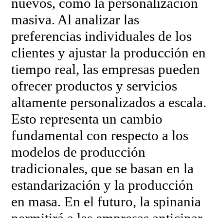
nuevos, como la personalización
masiva. Al analizar las
preferencias individuales de los
clientes y ajustar la producción en
tiempo real, las empresas pueden
ofrecer productos y servicios
altamente personalizados a escala.
Esto representa un cambio
fundamental con respecto a los
modelos de producción
tradicionales, que se basan en la
estandarización y la producción
en masa. En el futuro, la spinania