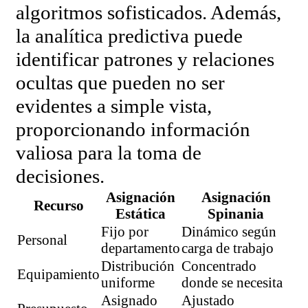
algoritmos sofisticados. Además,
la analítica predictiva puede
identificar patrones y relaciones
ocultas que pueden no ser
evidentes a simple vista,
proporcionando información
valiosa para la toma de
decisiones.
Asignación
Asignación
Recurso
Estática
Spinania
Fijo por
Dinámico según
Personal
departamento
carga de trabajo
Distribución
Concentrado
Equipamiento
uniforme
donde se necesita
Asignado
Ajustado