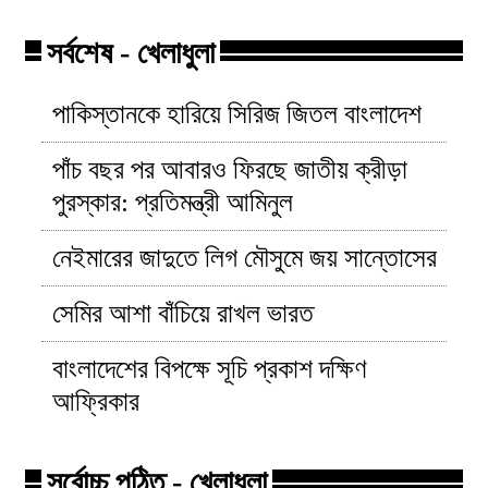
সর্বশেষ - খেলাধুলা
পাকিস্তানকে হারিয়ে সিরিজ জিতল বাংলাদেশ
পাঁচ বছর পর আবারও ফিরছে জাতীয় ক্রীড়া
পুরস্কার: প্রতিমন্ত্রী আমিনুল
নেইমারের জাদুতে লিগ মৌসুমে জয় সান্তোসের
সেমির আশা বাঁচিয়ে রাখল ভারত
বাংলাদেশের বিপক্ষে সূচি প্রকাশ দক্ষিণ
আফ্রিকার
সর্বোচ্চ পঠিত - খেলাধুলা