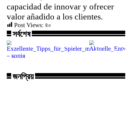
capacidad de innovar y ofrecer
valor añadido a los clientes.
Post Views:
৪০
সর্বশেষ
Exzellente_Tipps_für_Spieler_mit_ohne
– копія
Aktuelle_En
জনপ্রিয়
সিগারেট কোম্পানি বাড়ালো সকল
ছিনতায়ের কবলে
সিগারেটের দাম!
মিঠুন সাহা!