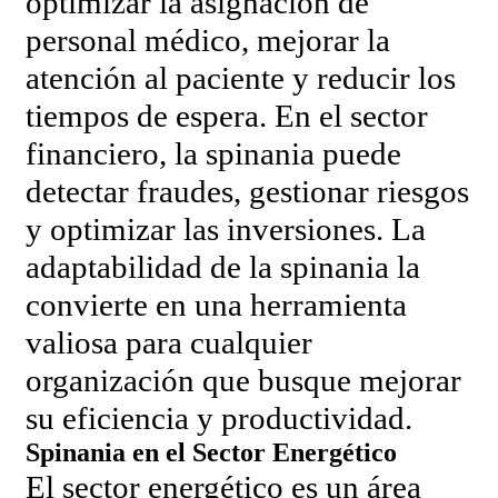
optimizar la asignación de
personal médico, mejorar la
atención al paciente y reducir los
tiempos de espera. En el sector
financiero, la spinania puede
detectar fraudes, gestionar riesgos
y optimizar las inversiones. La
adaptabilidad de la spinania la
convierte en una herramienta
valiosa para cualquier
organización que busque mejorar
su eficiencia y productividad.
Spinania en el Sector Energético
El sector energético es un área