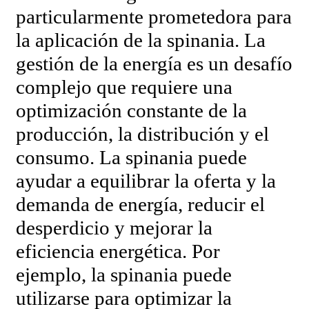
particularmente prometedora para
la aplicación de la spinania. La
gestión de la energía es un desafío
complejo que requiere una
optimización constante de la
producción, la distribución y el
consumo. La spinania puede
ayudar a equilibrar la oferta y la
demanda de energía, reducir el
desperdicio y mejorar la
eficiencia energética. Por
ejemplo, la spinania puede
utilizarse para optimizar la