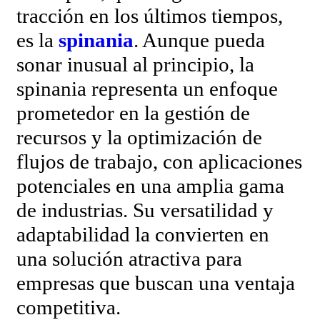
tracción en los últimos tiempos,
es la
spinania
. Aunque pueda
sonar inusual al principio, la
spinania representa un enfoque
prometedor en la gestión de
recursos y la optimización de
flujos de trabajo, con aplicaciones
potenciales en una amplia gama
de industrias. Su versatilidad y
adaptabilidad la convierten en
una solución atractiva para
empresas que buscan una ventaja
competitiva.