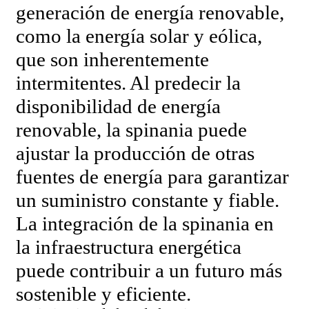
generación de energía renovable,
como la energía solar y eólica,
que son inherentemente
intermitentes. Al predecir la
disponibilidad de energía
renovable, la spinania puede
ajustar la producción de otras
fuentes de energía para garantizar
un suministro constante y fiable.
La integración de la spinania en
la infraestructura energética
puede contribuir a un futuro más
sostenible y eficiente.