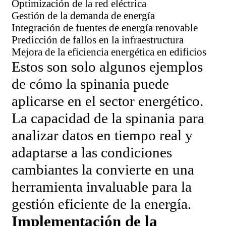
Optimización de la red eléctrica
Gestión de la demanda de energía
Integración de fuentes de energía renovable
Predicción de fallos en la infraestructura
Mejora de la eficiencia energética en edificios
Estos son solo algunos ejemplos
de cómo la spinania puede
aplicarse en el sector energético.
La capacidad de la spinania para
analizar datos en tiempo real y
adaptarse a las condiciones
cambiantes la convierte en una
herramienta invaluable para la
gestión eficiente de la energía.
Implementación de la