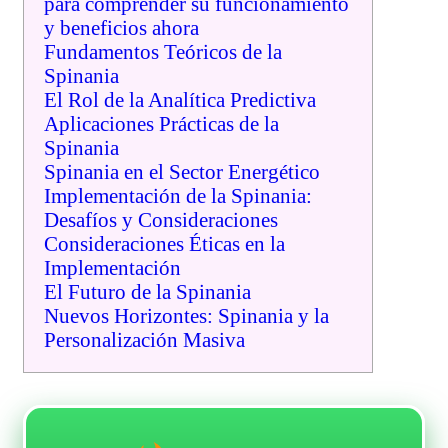
para comprender su funcionamiento
y beneficios ahora
Fundamentos Teóricos de la
Spinania
El Rol de la Analítica Predictiva
Aplicaciones Prácticas de la
Spinania
Spinania en el Sector Energético
Implementación de la Spinania:
Desafíos y Consideraciones
Consideraciones Éticas en la
Implementación
El Futuro de la Spinania
Nuevos Horizontes: Spinania y la
Personalización Masiva