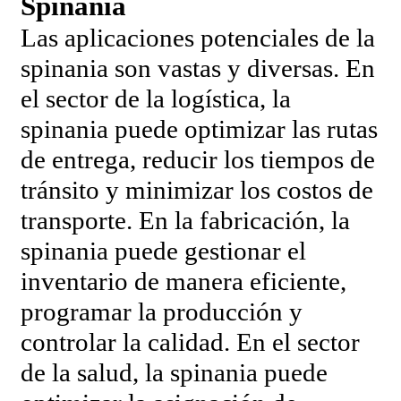
Spinania
Las aplicaciones potenciales de la
spinania son vastas y diversas. En
el sector de la logística, la
spinania puede optimizar las rutas
de entrega, reducir los tiempos de
tránsito y minimizar los costos de
transporte. En la fabricación, la
spinania puede gestionar el
inventario de manera eficiente,
programar la producción y
controlar la calidad. En el sector
de la salud, la spinania puede