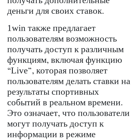
получать дополнительные
деньги для своих ставок.
1win также предлагает
пользователям возможность
получать доступ к различным
функциям, включая функцию
“Live”, которая позволяет
пользователям делать ставки на
результаты спортивных
событий в реальном времени.
Это означает, что пользователи
могут получать доступ к
информации в режиме