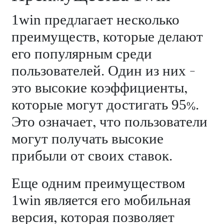
1win предлагает несколько
преимуществ, которые делают
его популярным среди
пользователей. Один из них –
это высокие коэффициенты,
которые могут достигать 95%.
Это означает, что пользователи
могут получать высокие
прибыли от своих ставок.
Еще одним преимуществом
1win является его мобильная
версия, которая позволяет