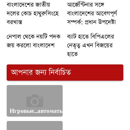
বাংলাদেশের জাতীয়
আর্জেন্টিনার সঙ্গে
দলের কোচ হাথুরুসিংহে
বাংলাদেশের আবেগপূর্ণ
বরখাস্ত
সম্পর্ক: প্রধান উপদেষ্টা
নেপাল থেকে নয়টি পদক
ব্যাট হাতে বিপিএলের
জয় করলো বাংলাদেশ
নেতৃত্ব এখন বিজয়ের
হাতে
আপনার জন্য নির্বাচিত
৭১’র সশস্ত্র যোদ্ধারাই বীর
মুক্তিযোদ্ধা, বাকিরা
Игровые_автоматы_и_безопасный_доступ
‘সহযোগী’