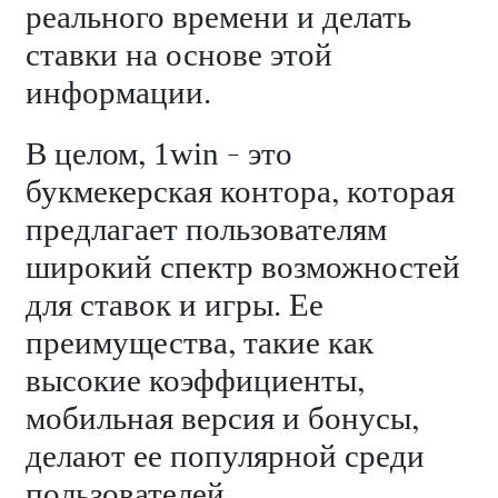
реального времени и делать
ставки на основе этой
информации.
В целом, 1win – это
букмекерская контора, которая
предлагает пользователям
широкий спектр возможностей
для ставок и игры. Ее
преимущества, такие как
высокие коэффициенты,
мобильная версия и бонусы,
делают ее популярной среди
пользователей.