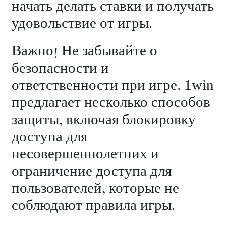
начать делать ставки и получать
удовольствие от игры.
Важно! Не забывайте о
безопасности и
ответственности при игре. 1win
предлагает несколько способов
защиты, включая блокировку
доступа для
несовершеннолетних и
ограничение доступа для
пользователей, которые не
соблюдают правила игры.