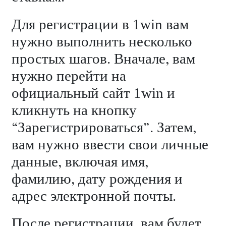
Для регистрации в 1win вам
нужно выполнить несколько
простых шагов. Вначале, вам
нужно перейти на
официальный сайт 1win и
кликнуть на кнопку
“Зарегистрироваться”. Затем,
вам нужно ввести свои личные
данные, включая имя,
фамилию, дату рождения и
адрес электронной почты.
После регистрации, вам будет