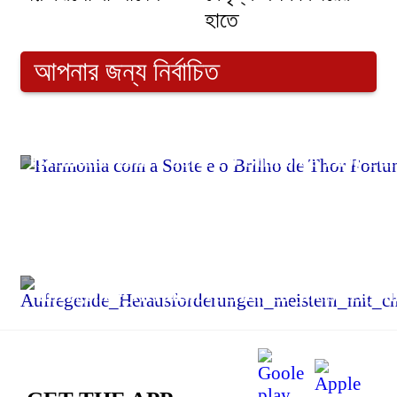
হাতে
আপনার জন্য নির্বাচিত
ছুরিকাঘাতে হত্যা নৈশপ্রহরী
Harmonia com a Sorte e o Brilho de Thor For
ডিসেম্বর ধরেই নির্বাচনী প্রস্তুতি: ইসি
ইলিশের দাম কমলেও মিলছে না ক্রেতা
Aufregende_Herausforderungen_meistern_m