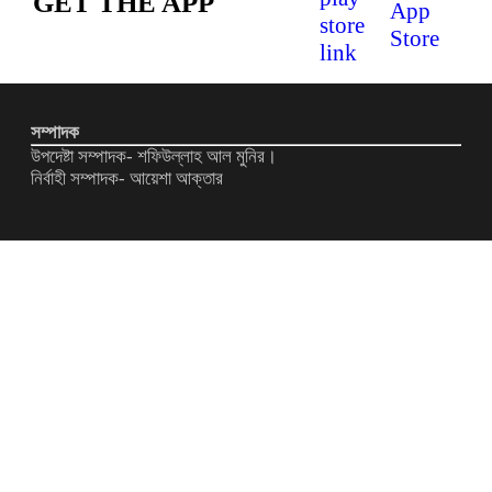
GET THE APP
সম্পাদক
উপদেষ্টা সম্পাদক- শফিউল্লাহ আল মুনির।
নির্বাহী সম্পাদক- আয়েশা আক্তার