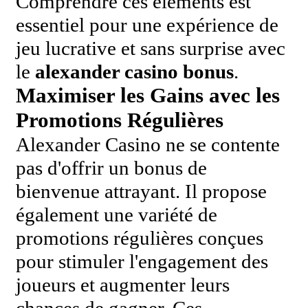
Comprendre ces éléments est
essentiel pour une expérience de
jeu lucrative et sans surprise avec
le
alexander casino bonus
.
Maximiser les Gains avec les
Promotions Régulières
Alexander Casino ne se contente
pas d'offrir un bonus de
bienvenue attrayant. Il propose
également une variété de
promotions régulières conçues
pour stimuler l'engagement des
joueurs et augmenter leurs