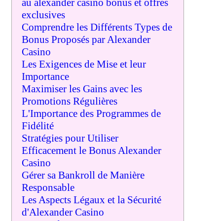
au alexander casino bonus et offres
exclusives
Comprendre les Différents Types de
Bonus Proposés par Alexander
Casino
Les Exigences de Mise et leur
Importance
Maximiser les Gains avec les
Promotions Régulières
L'Importance des Programmes de
Fidélité
Stratégies pour Utiliser
Efficacement le Bonus Alexander
Casino
Gérer sa Bankroll de Manière
Responsable
Les Aspects Légaux et la Sécurité
d'Alexander Casino