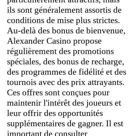
ils sont généralement assortis de
conditions de mise plus strictes.
Au-delà des bonus de bienvenue,
Alexander Casino propose
régulièrement des promotions
spéciales, des bonus de recharge,
des programmes de fidélité et des
tournois avec des prix attrayants.
Ces offres sont conçues pour
maintenir l'intérêt des joueurs et
leur offrir des opportunités
supplémentaires de gagner. Il est
important de consulter