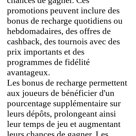
chances de gagner. Ces
promotions peuvent inclure des
bonus de recharge quotidiens ou
hebdomadaires, des offres de
cashback, des tournois avec des
prix importants et des
programmes de fidélité
avantageux.
Les bonus de recharge permettent
aux joueurs de bénéficier d'un
pourcentage supplémentaire sur
leurs dépôts, prolongeant ainsi
leur temps de jeu et augmentant
leurs chances de gagner. Les