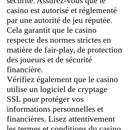
sécurité. Assurez-vous que le
casino est autorisé et réglementé
par une autorité de jeu réputée.
Cela garantit que le casino
respecte des normes strictes en
matière de fair-play, de protection
des joueurs et de sécurité
financière.
Vérifiez également que le casino
utilise un logiciel de cryptage
SSL pour protéger vos
informations personnelles et
financières. Lisez attentivement
les termes et conditions du casino,