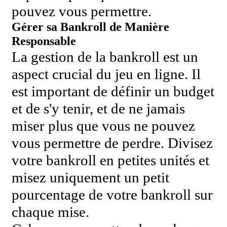
pouvez vous permettre.
Gérer sa Bankroll de Manière
Responsable
La gestion de la bankroll est un
aspect crucial du jeu en ligne. Il
est important de définir un budget
et de s'y tenir, et de ne jamais
miser plus que vous ne pouvez
vous permettre de perdre. Divisez
votre bankroll en petites unités et
misez uniquement un petit
pourcentage de votre bankroll sur
chaque mise.