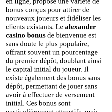
en ligne, propose une variété de
bonus conçus pour attirer de
nouveaux joueurs et fidéliser les
clients existants. Le
alexander
casino bonus
de bienvenue est
sans doute le plus populaire,
offrant souvent un pourcentage
du premier dépôt, doublant ainsi
le capital initial du joueur. Il
existe également des bonus sans
dépôt, permettant de jouer sans
avoir à effectuer de versement
initial. Ces bonus sont
particulièrement attractifs, mais