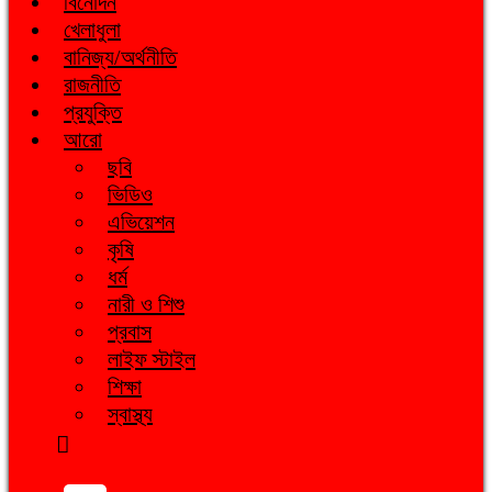
বিনোদন
খেলাধুলা
বানিজ্য/অর্থনীতি
রাজনীতি
প্রযুক্তি
আরো
ছবি
ভিডিও
এভিয়েশন
কৃষি
ধর্ম
নারী ও শিশু
প্রবাস
লাইফ স্টাইল
শিক্ষা
স্বাস্থ্য