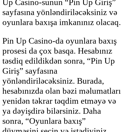
Up Casino-sunun “Pin Up Giriş”
sayfasına yönləndiriləcəksiniz və
oyunlara baxışa imkanınız olacaq.
Pin Up Casino-da oyunlara baxış
prosesi da çox basqa. Hesabınız
təsdiq edildikdən sonra, “Pin Up
Giriş” sayfasına
yönləndiriləcəksiniz. Burada,
hesabınızda olan bəzi məlumatları
yenidən təkrar təqdim etməyə və
ya dəyişdirə bilərsiniz. Daha
sonra, “Oyunlara baxış”
düyməsini seçin və istədiyiniz