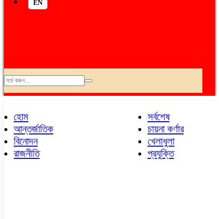
EN
অপরাধ
আন্তর্জাতিক
হোম
সর্বশেষ
এভিয়েশন
আন্তর্জাতিক
চায়না কর্ণার
কৃষি
বিনোদন
খেলাধুলা
ক্যাম্পাস
রাজনীতি
প্রযুক্তি
খেলাধুলা
চায়না কর্ণার
ছবি
জনপ্রিয়
জাতীয়