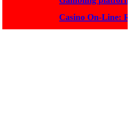
Casino On-Line: Real