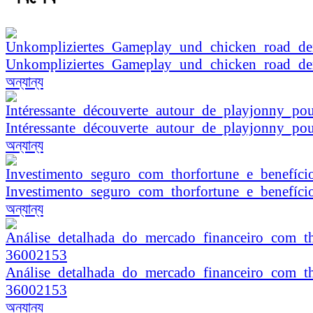
Unkompliziertes_Gameplay_und_chicken_road_dem
অন্যান্য
Intéressante_découverte_autour_de_playjonny_pou
অন্যান্য
Investimento_seguro_com_thorfortune_e_benefíci
অন্যান্য
Análise_detalhada_do_mercado_financeiro_com_th
36002153
অন্যান্য