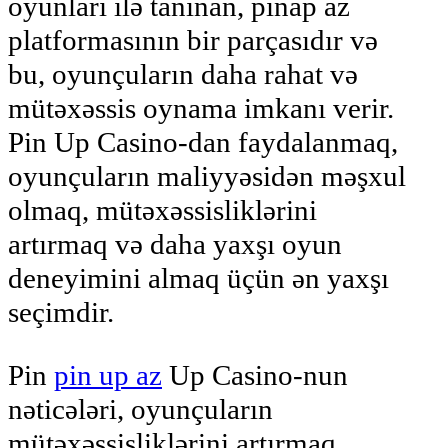
oyunları ilə tanınan, pinap az
platformasının bir parçasıdır və
bu, oyunçuların daha rahat və
mütəxəssis oynama imkanı verir.
Pin Up Casino-dan faydalanmaq,
oyunçuların maliyyəsidən məşxul
olmaq, mütəxəssisliklərini
artırmaq və daha yaxşı oyun
deneyimini almaq üçün ən yaxşı
seçimdir.
Pin
pin up az
Up Casino-nun
nəticələri, oyunçuların
mütəxəssisliklərini artırmaq,