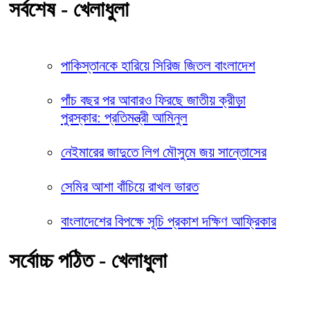
সর্বশেষ - খেলাধুলা
পাকিস্তানকে হারিয়ে সিরিজ জিতল বাংলাদেশ
পাঁচ বছর পর আবারও ফিরছে জাতীয় ক্রীড়া
পুরস্কার: প্রতিমন্ত্রী আমিনুল
নেইমারের জাদুতে লিগ মৌসুমে জয় সান্তোসের
সেমির আশা বাঁচিয়ে রাখল ভারত
বাংলাদেশের বিপক্ষে সূচি প্রকাশ দক্ষিণ আফ্রিকার
সর্বোচ্চ পঠিত - খেলাধুলা