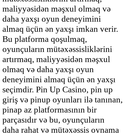
maliyyəsidən məşxul olmaq və
daha yaxşı oyun deneyimini
almaq üçün ən yaxşı imkan verir.
Bu platforma qoşulmaq,
oyunçuların mütəxəssisliklərini
artırmaq, maliyyəsidən məşxul
olmaq və daha yaxşı oyun
deneyimini almaq üçün ən yaxşı
seçimdir. Pin Up Casino, pin up
giriş və pinup oyunları ilə tanınan,
pinap az platformasının bir
parçasıdır və bu, oyunçuların
daha rahat və mütəxəssis oynama