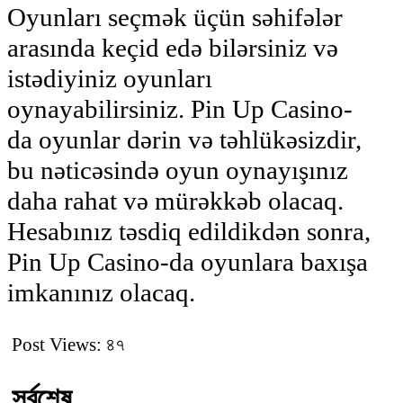
Oyunları seçmək üçün səhifələr
arasında keçid edə bilərsiniz və
istədiyiniz oyunları
oynayabilirsiniz. Pin Up Casino-
da oyunlar dərin və təhlükəsizdir,
bu nəticəsində oyun oynayışınız
daha rahat və mürəkkəb olacaq.
Hesabınız təsdiq edildikdən sonra,
Pin Up Casino-da oyunlara baxışa
imkanınız olacaq.
Post Views:
৪৭
সর্বশেষ