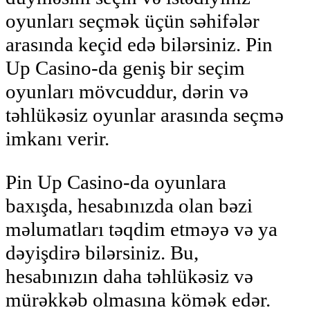
oyunları seçmək üçün səhifələr
arasında keçid edə bilərsiniz. Pin
Up Casino-da geniş bir seçim
oyunları mövcuddur, dərin və
təhlükəsiz oyunlar arasında seçmə
imkanı verir.
Pin Up Casino-da oyunlara
baxışda, hesabınızda olan bəzi
məlumatları təqdim etməyə və ya
dəyişdirə bilərsiniz. Bu,
hesabınızın daha təhlükəsiz və
mürəkkəb olmasına kömək edər.