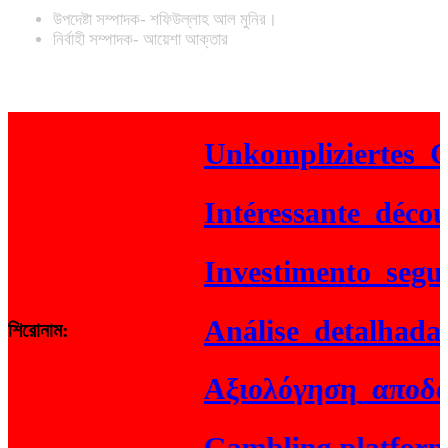
উপদেষ্টা সম্পাদক- শফিউল্লাহ আল মুনির।
নির্বাহী সম্পাদক- আয়েশা আক্তার
Unkompliziertes_Gam
Intéressante_découve
Investimento_seguro
Análise_detalhada_d
শিরোনাম:
Αξιολόγηση_αποδόσε
Gambling platform In