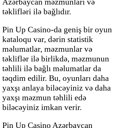
Azərbaycan məzmunları və
təklifləri ilə bağlıdır.
Pin Up Casino-da geniş bir oyun
kataloqu var, dərin statistik
məlumatlar, məzmunlar və
təkliflər ilə birlikdə, məzmunun
təhlili ilə bağlı məlumatlar da
təqdim edilir. Bu, oyunları daha
yaxşı anlaya biləcəyiniz və daha
yaxşı məzmun təhlili edə
biləcəyiniz imkan verir.
Pin Up Casino Azərbaycan