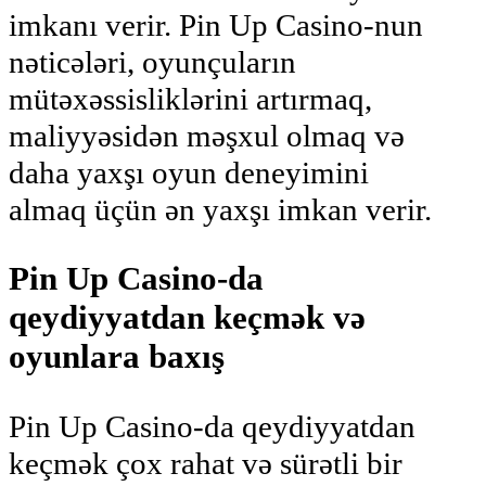
imkanı verir. Pin Up Casino-nun
nəticələri, oyunçuların
mütəxəssisliklərini artırmaq,
maliyyəsidən məşxul olmaq və
daha yaxşı oyun deneyimini
almaq üçün ən yaxşı imkan verir.
Pin Up Casino-da
qeydiyyatdan keçmək və
oyunlara baxış
Pin Up Casino-da qeydiyyatdan
keçmək çox rahat və sürətli bir