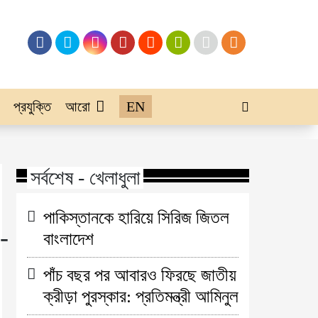
প্রযুক্তি
আরো
EN
সর্বশেষ - খেলাধুলা
পাকিস্তানকে হারিয়ে সিরিজ জিতল
-
বাংলাদেশ
পাঁচ বছর পর আবারও ফিরছে জাতীয়
ক্রীড়া পুরস্কার: প্রতিমন্ত্রী আমিনুল