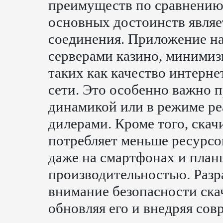
преимуществ по сравнению 
основных достоинств являе
соединения. Приложение н
серверами казино, минимиз
таких как качество интерн
сети. Это особенно важно п
динамикой или в режиме р
дилерами. Кроме того, ска
потребляет меньше ресурсов
даже на смартфонах и план
производительностью. Разр
внимание безопасности ска
обновляя его и внедряя со