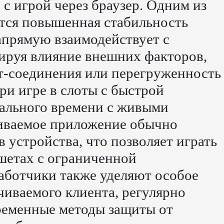
с игрой через браузер. Одним из
тся повышенная стабильность
апрямую взаимодействует с
ируя влияние внешних факторов,
ет-соединения или перегруженность
ри игре в слоты с быстрой
еального времени с живыми
чиваемое приложение обычно
 устройства, что позволяет играть
шетах с ограниченной
аботчики также уделяют особое
чиваемого клиента, регулярно
временные методы защиты от