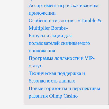
Ассортимент игр в скачиваемом
приложении
Особенности слотов с «Tumble &
Multiplier Bombs»
Бонусы и акции для
пользователей скачиваемого
приложения
Программа лояльности и VIP-
статус
Техническая поддержка и
безопасность данных
Новые горизонты и перспективы
развития Olimp Casino