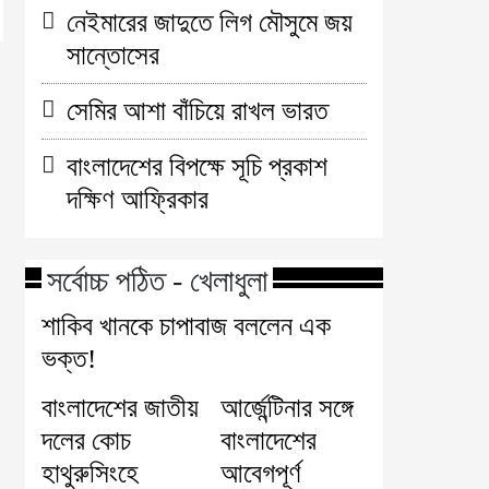
নেইমারের জাদুতে লিগ মৌসুমে জয়
সান্তোসের
সেমির আশা বাঁচিয়ে রাখল ভারত
বাংলাদেশের বিপক্ষে সূচি প্রকাশ
দক্ষিণ আফ্রিকার
সর্বোচ্চ পঠিত - খেলাধুলা
শাকিব খানকে চাপাবাজ বললেন এক
ভক্ত!
বাংলাদেশের জাতীয়
আর্জেন্টিনার সঙ্গে
দলের কোচ
বাংলাদেশের
হাথুরুসিংহে
আবেগপূর্ণ