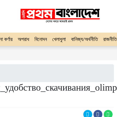
না কর্ণার
অপরাধ
বিনোদন
খেলাধুলা
বানিজ্য/অর্থনীতি
রাজনীতি
_удобство_скачивания_olimp