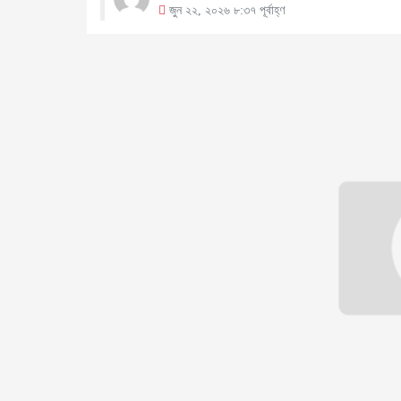
জুন ২২, ২০২৬ ৮:৩৭ পূর্বাহ্ণ