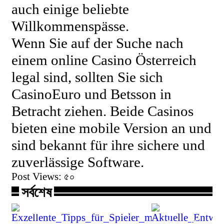
auch einige beliebte
Willkommenspässe.
Wenn Sie auf der Suche nach
einem online Casino Österreich
legal sind, sollten Sie sich
CasinoEuro und Betsson in
Betracht ziehen. Beide Casinos
bieten eine mobile Version an und
sind bekannt für ihre sichere und
zuverlässige Software.
Post Views:
৫০
সর্বশেষ
Exzellente_Tipps_für_Spieler_mit_ohne