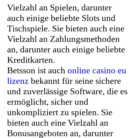
Vielzahl an Spielen, darunter
auch einige beliebte Slots und
Tischspiele. Sie bieten auch eine
Vielzahl an Zahlungsmethoden
an, darunter auch einige beliebte
Kreditkarten.
Betsson ist auch
online casino eu
lizenz
bekannt für seine sichere
und zuverlässige Software, die es
ermöglicht, sicher und
unkompliziert zu spielen. Sie
bieten auch eine Vielzahl an
Bonusangeboten an, darunter