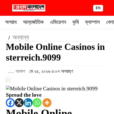
EN
অপরাধ
আন্তর্জাতিক
এভিয়েশন
কৃষি
ক্যাম্পাস
খেলা
অন্যান্য
/
Mobile Online Casinos in
sterreich.9099
..... আকাশ
মে ২৫, ২০২৬ ৫:০৭ অপরাহ্ণ
Spread the love
Mobile Online