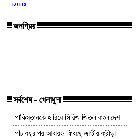
– копія
Aktuelle_En
জনপ্রিয়
সিগারেট কোম্পানি বাড়ালো সকল
ছিনতায়ের কবলে
সিগারেটের দাম!
মিঠুন সাহা!
সর্বশেষ - খেলাধুলা
পাকিস্তানকে হারিয়ে সিরিজ জিতল বাংলাদেশ
পাঁচ বছর পর আবারও ফিরছে জাতীয় ক্রীড়া