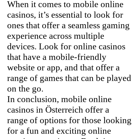
When it comes to mobile online
casinos, it’s essential to look for
ones that offer a seamless gaming
experience across multiple
devices. Look for online casinos
that have a mobile-friendly
website or app, and that offer a
range of games that can be played
on the go.
In conclusion, mobile online
casinos in Österreich offer a
range of options for those looking
for a fun and exciting online