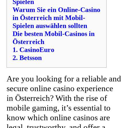
Spielen
Warum Sie ein Online-Casino
in Österreich mit Mobil-
Spielen auswählen sollten
Die besten Mobil-Casinos in
Österreich
1. CasinoEuro
2. Betsson
Are you looking for a reliable and
secure online casino experience
in Österreich? With the rise of
mobile gaming, it’s essential to
know which online casinos are
legal, trustworthy, and offer a