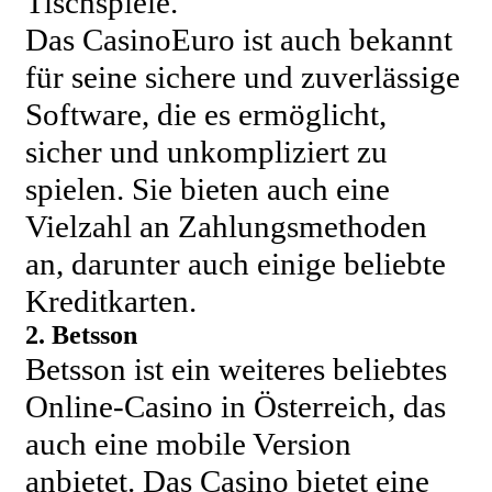
Tischspiele.
Das CasinoEuro ist auch bekannt
für seine sichere und zuverlässige
Software, die es ermöglicht,
sicher und unkompliziert zu
spielen. Sie bieten auch eine
Vielzahl an Zahlungsmethoden
an, darunter auch einige beliebte
Kreditkarten.
2. Betsson
Betsson ist ein weiteres beliebtes
Online-Casino in Österreich, das
auch eine mobile Version
anbietet. Das Casino bietet eine