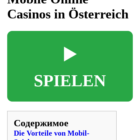
Casinos in Österreich
▶️
SPIELEN
Содержимое
Die Vorteile von Mobil-