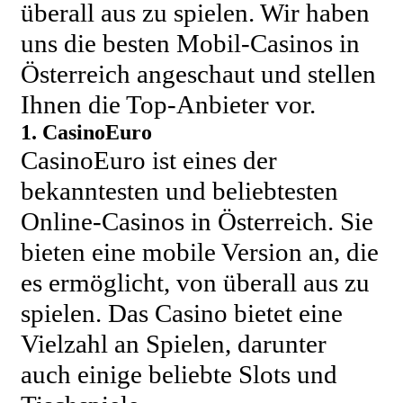
überall aus zu spielen. Wir haben
uns die besten Mobil-Casinos in
Österreich angeschaut und stellen
Ihnen die Top-Anbieter vor.
1. CasinoEuro
CasinoEuro ist eines der
bekanntesten und beliebtesten
Online-Casinos in Österreich. Sie
bieten eine mobile Version an, die
es ermöglicht, von überall aus zu
spielen. Das Casino bietet eine
Vielzahl an Spielen, darunter
auch einige beliebte Slots und