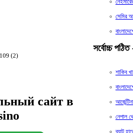
নেইমারে
সেমির আশ
বাংলাদেশ
সর্বোচ্চ পঠিত 
শাকিব খ
বাংলাদেশ
льный сайт в
আর্জেন্টি
sino
নেপাল থ
ব্যাট হা