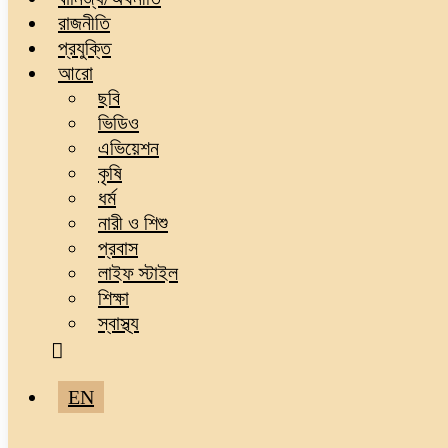
রাজনীতি
প্রযুক্তি
আরো
ছবি
ভিডিও
এভিয়েশন
কৃষি
ধর্ম
নারী ও শিশু
প্রবাস
লাইফ স্টাইল
শিক্ষা
স্বাস্থ্য
EN