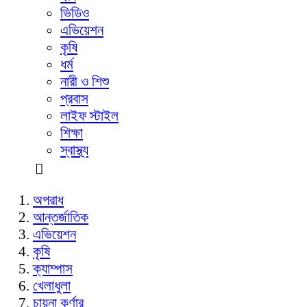
ভিডিও
এভিয়েশন
কৃষি
ধর্ম
নারী ও শিশু
প্রবাস
লাইফ স্টাইল
শিক্ষা
স্বাস্থ্য
অপরাধ
আন্তর্জাতিক
এভিয়েশন
কৃষি
ক্যাম্পাস
খেলাধুলা
চায়না কর্ণার