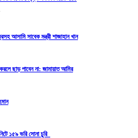
ুত্রসহ আসামি সাবেক মন্ত্রী শাজাহান খান
ধ করলে ছাড় পাবেন না: জামায়াত আমির
হমান
িনিটে ১৫৯ ভরি সোনা চুরি