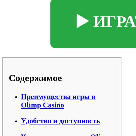
▶️ ИГР
Содержимое
Преимущества игры в
Olimp Casino
Удобство и доступность