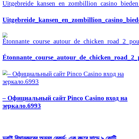
Uitgebreide_kansen_en_zombillion_casino_bied
Étonnante_course_autour_de_chicken_road_2_p
– Официальный сайт Pinco Casino вход на
зеркало.6993
দুবাই বিমানবন্দরের অনন্য রেকর্ড: এক বছরে সাড়ে ৯ কোটি