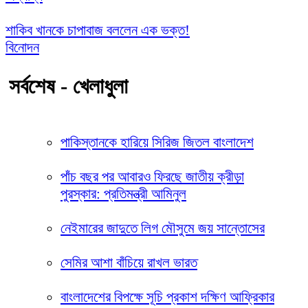
শাকিব খানকে চাপাবাজ বললেন এক ভক্ত!
বিনোদন
সর্বশেষ - খেলাধুলা
পাকিস্তানকে হারিয়ে সিরিজ জিতল বাংলাদেশ
পাঁচ বছর পর আবারও ফিরছে জাতীয় ক্রীড়া
পুরস্কার: প্রতিমন্ত্রী আমিনুল
নেইমারের জাদুতে লিগ মৌসুমে জয় সান্তোসের
সেমির আশা বাঁচিয়ে রাখল ভারত
বাংলাদেশের বিপক্ষে সূচি প্রকাশ দক্ষিণ আফ্রিকার