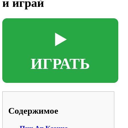
и играй
▶️
ИГРАТЬ
Содержимое