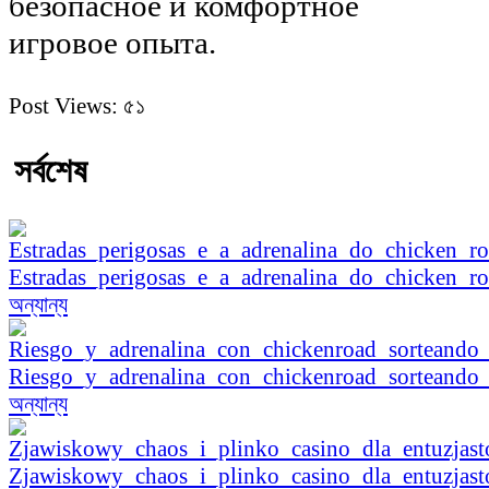
безопасное и комфортное
игровое опыта.
Post Views:
৫১
সর্বশেষ
Estradas_perigosas_e_a_adrenalina_do_chicken_r
অন্যান্য
Riesgo_y_adrenalina_con_chickenroad_sorteando_
অন্যান্য
Zjawiskowy_chaos_i_plinko_casino_dla_entuzjas