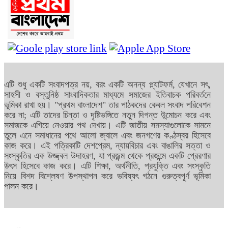
এটি শুধু একটি সংবাদপত্র নয়, বরং একটি অনন্য প্ল্যাটফর্ম, যেখানে সৎ,
সাহসী ও বস্তুনিষ্ঠ সাংবাদিকতার মাধ্যমে সমাজের ইতিবাচক পরিবর্তনে
ভূমিকা রাখা হয়। "প্রথম বাংলাদেশ" তার পাঠকদের কেবল সংবাদ পরিবেশন
করে না; এটি তাদের চিন্তা ও দৃষ্টিভঙ্গিতে নতুন দিগন্ত উন্মোচন করে এবং
সমাজকে এগিয়ে নেওয়ার পথ দেখায়। এটি জাতীয় সমস্যাগুলোকে সামনে
তুলে এনে সমাধানের পথে আলো জ্বালে এবং জনগণের কণ্ঠস্বর হিসেবে
কাজ করে। এই পত্রিকাটি দেশপ্রেম, ন্যায়বিচার এবং বাঙালির সত্তা ও
সংস্কৃতির এক উজ্জ্বল উদাহরণ, যা প্রজন্ম থেকে প্রজন্মে একটি প্রেরণার
উৎস হিসেবে কাজ করে। এটি শিক্ষা, অর্থনীতি, প্রযুক্তি এবং সংস্কৃতি
নিয়ে বিশদ বিশ্লেষণ উপস্থাপন করে ভবিষ্যৎ গঠনে গুরুত্বপূর্ণ ভূমিকা
পালন করে।