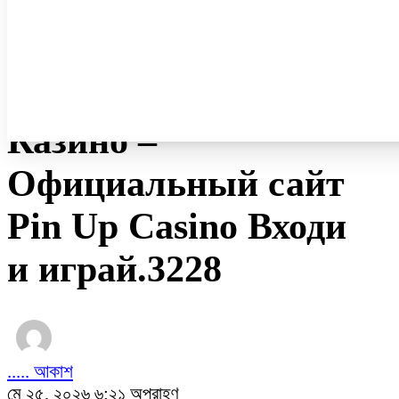
নারী ও শিশু
প্রবাস
প্রযুক্তি
/
অন্যান্য
Казино –
Официальный сайт
Pin Up Casino Входи
и играй.3228
..... আকাশ
মে ২৫, ২০২৬ ৬:২১ অপরাহ্ণ