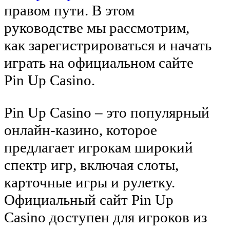
правом пути. В этом
руководстве мы рассмотрим,
как зарегистрироваться и начать
играть на официальном сайте
Pin Up Casino.
Pin Up Casino – это популярный
онлайн-казино, которое
предлагает игрокам широкий
спектр игр, включая слоты,
карточные игры и рулетку.
Официальный сайт Pin Up
Casino доступен для игроков из