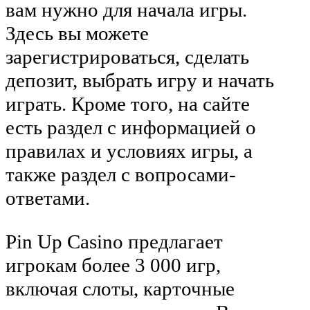
вам нужно для начала игры.
Здесь вы можете
зарегистрироваться, сделать
депозит, выбрать игру и начать
играть. Кроме того, на сайте
есть раздел с информацией о
правилах и условиях игры, а
также раздел с вопросами-
ответами.
Pin Up Casino предлагает
игрокам более 3 000 игр,
включая слоты, карточные