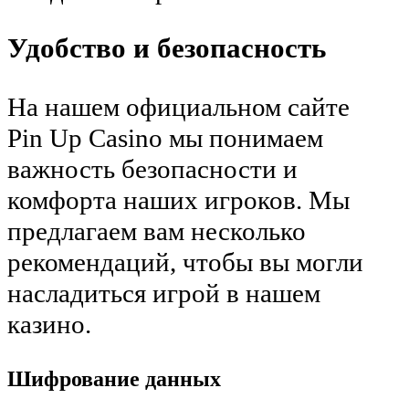
Удобство и безопасность
На нашем официальном сайте
Pin Up Casino мы понимаем
важность безопасности и
комфорта наших игроков. Мы
предлагаем вам несколько
рекомендаций, чтобы вы могли
насладиться игрой в нашем
казино.
Шифрование данных