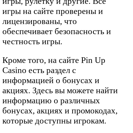
игры, рулетку и другие. Все
игры на сайте проверены и
лицензированы, что
обеспечивает безопасность и
честность игры.
Кроме того, на сайте Pin Up
Casino есть раздел с
информацией о бонусах и
акциях. Здесь вы можете найти
информацию о различных
бонусах, акциях и промокодах,
которые доступны игрокам.