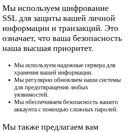
Мы используем шифрование
SSL для защиты вашей личной
информации и транзакций. Это
означает, что ваша безопасность
наша высшая приоритет.
Мы используем надежные сервера для
хранения вашей информации.
Мы регулярно обновляем наши системы
для предотвращения любых
уязвимостей.
Мы обеспечиваем безопасность вашего
аккаунта с помощью сложных паролей.
Мы также предлагаем вам