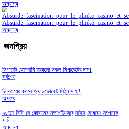
অন্যান্য
Absurde_fascination_pour_le_plinko_casino_et_se
অন্যান্য
জনপ্রিয়
সিগারেট কোম্পানি বাড়ালো সকল সিগারেটের দাম!
সর্বশেষ
ছিনতায়ের কবলে অ্যাডভোকেট মিঠুন সাহা!
অপরাধ
২৮তম বিসিএস ফোরামের সভাপতি আবু সাঈদ, সাধারণ সম্পাদক
সামী
অন্যান্য