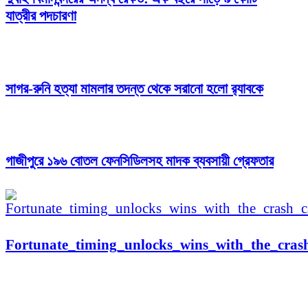
যাত্রীর পদচারণা
সাগর-রুনি হত্যা মামলার তদন্ত থেকে সরানো হলো র‌্যাবকে
গাজীপুরে ১৯৬ বোতল ফেনসিডিলসহ মাদক ব্যবসায়ী গ্রেফতার
Fortunate_timing_unlocks_wins_with_the_cra