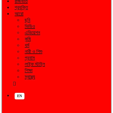
রাজনীতি
প্রযুক্তি
আরো
ছবি
ভিডিও
এভিয়েশন
কৃষি
ধর্ম
নারী ও শিশু
প্রবাস
লাইফ স্টাইল
শিক্ষা
স্বাস্থ্য
EN