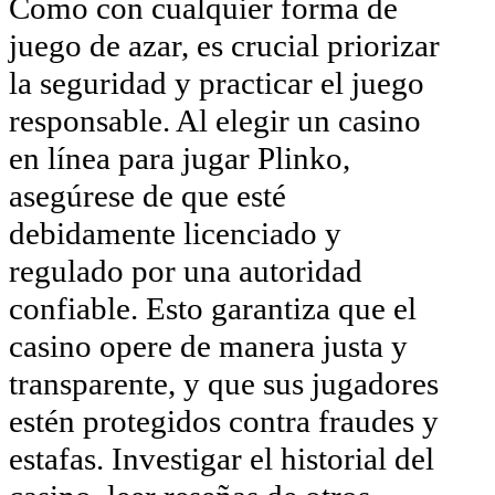
Como con cualquier forma de
juego de azar, es crucial priorizar
la seguridad y practicar el juego
responsable. Al elegir un casino
en línea para jugar Plinko,
asegúrese de que esté
debidamente licenciado y
regulado por una autoridad
confiable. Esto garantiza que el
casino opere de manera justa y
transparente, y que sus jugadores
estén protegidos contra fraudes y
estafas. Investigar el historial del