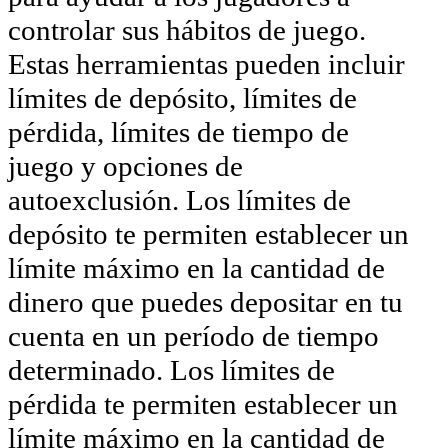
controlar sus hábitos de juego.
Estas herramientas pueden incluir
límites de depósito, límites de
pérdida, límites de tiempo de
juego y opciones de
autoexclusión. Los límites de
depósito te permiten establecer un
límite máximo en la cantidad de
dinero que puedes depositar en tu
cuenta en un período de tiempo
determinado. Los límites de
pérdida te permiten establecer un
límite máximo en la cantidad de