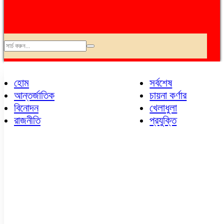
অপরাধ
আন্তর্জাতিক
হোম
সর্বশেষ
এভিয়েশন
আন্তর্জাতিক
চায়না কর্ণার
কৃষি
বিনোদন
খেলাধুলা
ক্যাম্পাস
রাজনীতি
প্রযুক্তি
খেলাধুলা
চায়না কর্ণার
ছবি
জনপ্রিয়
জাতীয়
ডেঙ্গু
ধর্ম
নারী ও শিশু