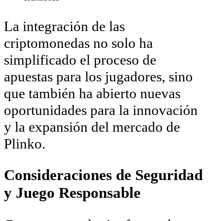
La integración de las
criptomonedas no solo ha
simplificado el proceso de
apuestas para los jugadores, sino
que también ha abierto nuevas
oportunidades para la innovación
y la expansión del mercado de
Plinko.
Consideraciones de Seguridad
y Juego Responsable