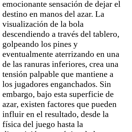
emocionante sensación de dejar el
destino en manos del azar. La
visualización de la bola
descendiendo a través del tablero,
golpeando los pines y
eventualmente aterrizando en una
de las ranuras inferiores, crea una
tensión palpable que mantiene a
los jugadores enganchados. Sin
embargo, bajo esta superficie de
azar, existen factores que pueden
influir en el resultado, desde la
física del juego hasta la