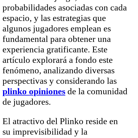
probabilidades asociadas con cada
espacio, y las estrategias que
algunos jugadores emplean es
fundamental para obtener una
experiencia gratificante. Este
artículo explorará a fondo este
fenómeno, analizando diversas
perspectivas y considerando las
plinko opiniones
de la comunidad
de jugadores.
El atractivo del Plinko reside en
su imprevisibilidad y la