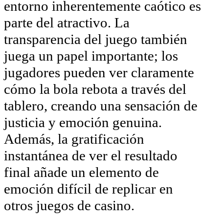
entorno inherentemente caótico es
parte del atractivo. La
transparencia del juego también
juega un papel importante; los
jugadores pueden ver claramente
cómo la bola rebota a través del
tablero, creando una sensación de
justicia y emoción genuina.
Además, la gratificación
instantánea de ver el resultado
final añade un elemento de
emoción difícil de replicar en
otros juegos de casino.