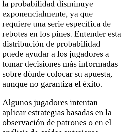
la probabilidad disminuye
exponencialmente, ya que
requiere una serie específica de
rebotes en los pines. Entender esta
distribución de probabilidad
puede ayudar a los jugadores a
tomar decisiones más informadas
sobre dónde colocar su apuesta,
aunque no garantiza el éxito.
Algunos jugadores intentan
aplicar estrategias basadas en la
observación de patrones o en el