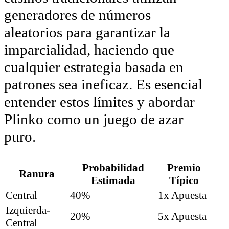
generadores de números
aleatorios para garantizar la
imparcialidad, haciendo que
cualquier estrategia basada en
patrones sea ineficaz. Es esencial
entender estos límites y abordar
Plinko como un juego de azar
puro.
Probabilidad
Premio
Ranura
Estimada
Típico
Central
40%
1x Apuesta
Izquierda-
20%
5x Apuesta
Central