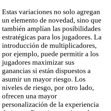
Estas variaciones no solo agregan
un elemento de novedad, sino que
también amplían las posibilidades
estratégicas para los jugadores. La
introducción de multiplicadores,
por ejemplo, puede permitir a los
jugadores maximizar sus
ganancias si están dispuestos a
asumir un mayor riesgo. Los
niveles de riesgo, por otro lado,
ofrecen una mayor
personalización de la experiencia