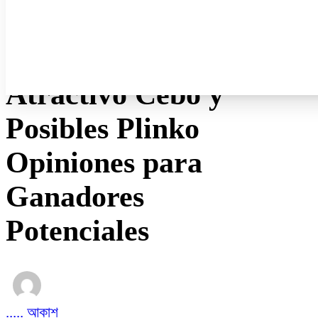
প্রবাস
প্রযুক্তি
/
অন্যান্য
Atractivo Cebo y
Posibles Plinko
Opiniones para
Ganadores
Potenciales
..... আকাশ