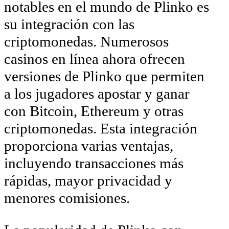
notables en el mundo de Plinko es
su integración con las
criptomonedas. Numerosos
casinos en línea ahora ofrecen
versiones de Plinko que permiten
a los jugadores apostar y ganar
con Bitcoin, Ethereum y otras
criptomonedas. Esta integración
proporciona varias ventajas,
incluyendo transacciones más
rápidas, mayor privacidad y
menores comisiones.