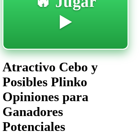
🔥 Jugar
▶️
Atractivo Cebo y
Posibles Plinko
Opiniones para
Ganadores
Potenciales