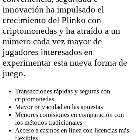
innovación ha impulsado el
crecimiento del Plinko con
criptomonedas y ha atraído a un
número cada vez mayor de
jugadores interesados en
experimentar esta nueva forma de
juego.
Transacciones rápidas y seguras con
criptomonedas
Mayor privacidad en las apuestas
Menores comisiones en comparación con
los métodos tradicionales
Acceso a casinos en línea con licencias más
flexibles