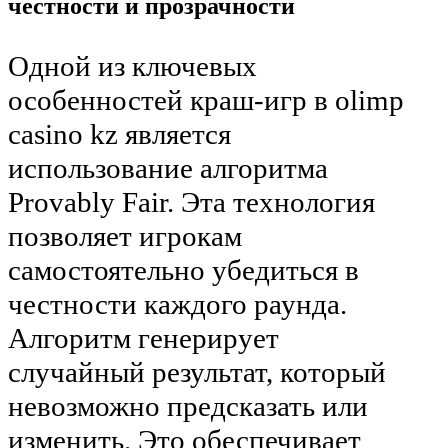
честности и прозрачности
Одной из ключевых
особенностей краш-игр в olimp
casino kz является
использование алгоритма
Provably Fair. Эта технология
позволяет игрокам
самостоятельно убедиться в
честности каждого раунда.
Алгоритм генерирует
случайный результат, который
невозможно предсказать или
изменить. Это обеспечивает