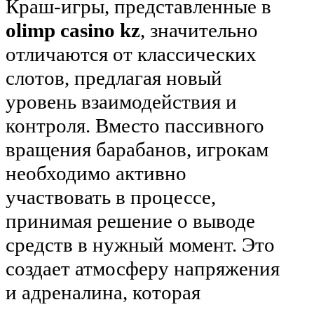
Краш-игры, представленные в
olimp casino kz
, значительно
отличаются от классических
слотов, предлагая новый
уровень взаимодействия и
контроля. Вместо пассивного
вращения барабанов, игрокам
необходимо активно
участвовать в процессе,
принимая решение о выводе
средств в нужный момент. Это
создает атмосферу напряжения
и адреналина, которая