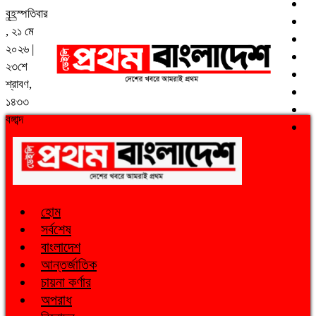
বৃহস্পতিবার
, ২১ মে
২০২৬ |
২৩শে
শ্রাবণ,
১৪৩৩
বঙ্গাব্দ
হোম
সর্বশেষ
বাংলাদেশ
আন্তর্জাতিক
চায়না কর্ণার
অপরাধ