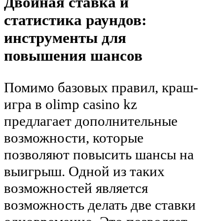
Двойная ставка и
статистика раундов:
инструменты для
повышения шансов
Помимо базовых правил, краш-
игра в olimp casino kz
предлагает дополнительные
возможности, которые
позволяют повысить шансы на
выигрыш. Одной из таких
возможностей является
возможность делать две ставки