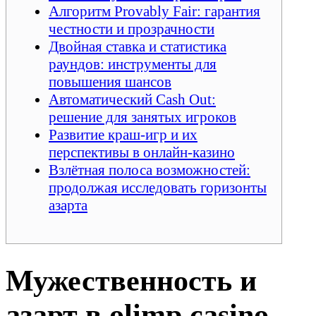
Алгоритм Provably Fair: гарантия
честности и прозрачности
Двойная ставка и статистика
раундов: инструменты для
повышения шансов
Автоматический Cash Out:
решение для занятых игроков
Развитие краш-игр и их
перспективы в онлайн-казино
Взлётная полоса возможностей:
продолжая исследовать горизонты
азарта
Мужественность и
азарт в olimp casino