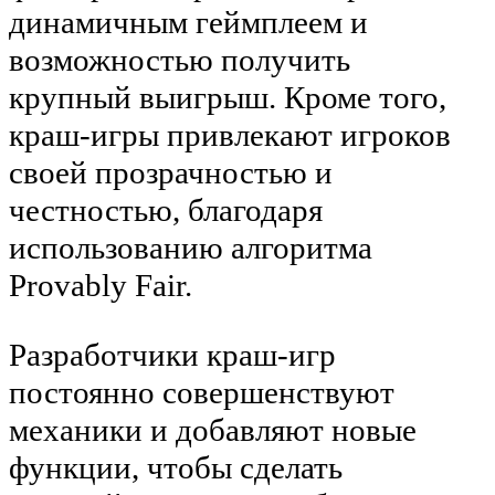
динамичным геймплеем и
возможностью получить
крупный выигрыш. Кроме того,
краш-игры привлекают игроков
своей прозрачностью и
честностью, благодаря
использованию алгоритма
Provably Fair.
Разработчики краш-игр
постоянно совершенствуют
механики и добавляют новые
функции, чтобы сделать