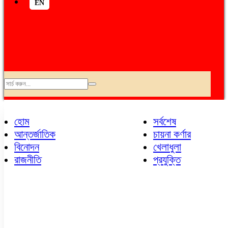
EN
অপরাধ
আন্তর্জাতিক
হোম
সর্বশেষ
এভিয়েশন
আন্তর্জাতিক
চায়না কর্ণার
কৃষি
বিনোদন
খেলাধুলা
ক্যাম্পাস
রাজনীতি
প্রযুক্তি
খেলাধুলা
চায়না কর্ণার
ছবি
জনপ্রিয়
জাতীয়