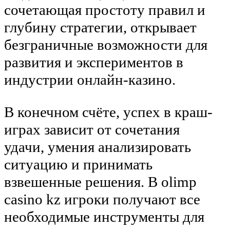
сочетающая простоту правил и
глубину стратегии, открывает
безграничные возможности для
развития и экспериментов в
индустрии онлайн-казино.
В конечном счёте, успех в краш-
играх зависит от сочетания
удачи, умения анализировать
ситуацию и принимать
взвешенные решения. В olimp
casino kz игроки получают все
необходимые инструменты для