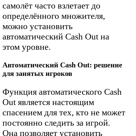
самолёт часто взлетает до
определённого множителя,
можно установить
автоматический Cash Out на
этом уровне.
Автоматический Cash Out: решение
для занятых игроков
Функция автоматического Cash
Out является настоящим
спасением для тех, кто не может
постоянно следить за игрой.
Она позволяет установить