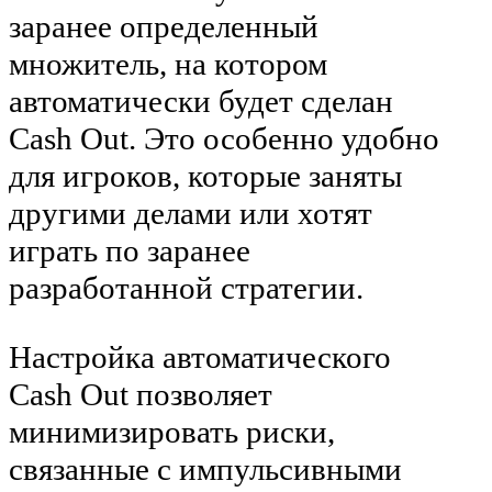
заранее определенный
множитель, на котором
автоматически будет сделан
Cash Out. Это особенно удобно
для игроков, которые заняты
другими делами или хотят
играть по заранее
разработанной стратегии.
Настройка автоматического
Cash Out позволяет
минимизировать риски,
связанные с импульсивными