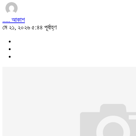
..... আকাশ
মে ২১, ২০২৬ ৫:৪৪ পূর্বাহ্ণ