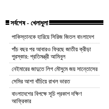
সিগারেটের দাম!
মিঠুন সাহা!
সর্বশেষ - খেলাধুলা
পাকিস্তানকে হারিয়ে সিরিজ জিতল বাংলাদেশ
পাঁচ বছর পর আবারও ফিরছে জাতীয় ক্রীড়া
পুরস্কার: প্রতিমন্ত্রী আমিনুল
নেইমারের জাদুতে লিগ মৌসুমে জয় সান্তোসের
সেমির আশা বাঁচিয়ে রাখল ভারত
বাংলাদেশের বিপক্ষে সূচি প্রকাশ দক্ষিণ
আফ্রিকার