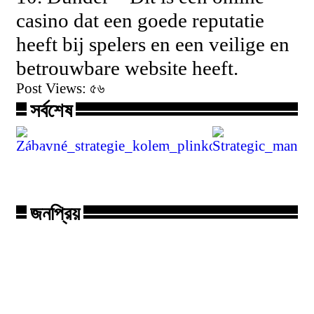
casino dat een goede reputatie
heeft bij spelers en een veilige en
betrouwbare website heeft.
Post Views:
৫৬
সর্বশেষ
Zábavné_strategie_kolem_plinko_onli
Strategic_m
জনপ্রিয়
সিগারেট কোম্পানি বাড়ালো সকল
ছিনতায়ের কবলে