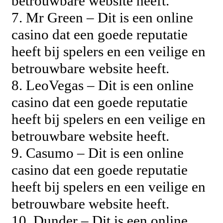
betrouwbare website heeft.
7. Mr Green – Dit is een online
casino dat een goede reputatie
heeft bij spelers en een veilige en
betrouwbare website heeft.
8. LeoVegas – Dit is een online
casino dat een goede reputatie
heeft bij spelers en een veilige en
betrouwbare website heeft.
9. Casumo – Dit is een online
casino dat een goede reputatie
heeft bij spelers en een veilige en
betrouwbare website heeft.
10. Dunder – Dit is een online