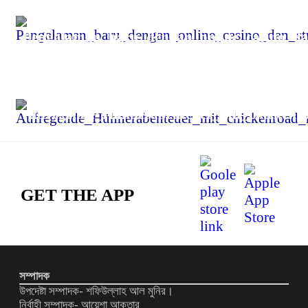
Pengalaman_baru_dengan_online_casino_da
মুক্তির অপেক্ষায় পরীমণির ‘ডোডোর গল্প
Aufregende_Hühnerabenteuer_mit_chickenr
GET THE APP
সম্পাদক
উপদেষ্টা সম্পাদক- শফিউল্লাহ আল মুনির।
নির্বাহী সম্পাদক- আয়েশা আক্তার