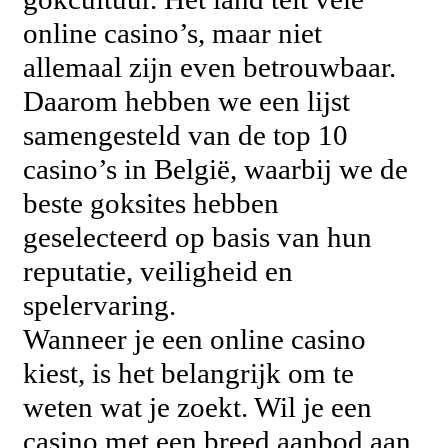
online casino’s, maar niet
allemaal zijn even betrouwbaar.
Daarom hebben we een lijst
samengesteld van de top 10
casino’s in België, waarbij we de
beste goksites hebben
geselecteerd op basis van hun
reputatie, veiligheid en
spelervaring.
Wanneer je een online casino
kiest, is het belangrijk om te
weten wat je zoekt. Wil je een
casino met een breed aanbod aan