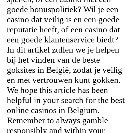
goede bonuspolitiek? Wil je een
casino dat veilig is en een goede
reputatie heeft, of een casino dat
een goede klantenservice biedt?
In dit artikel zullen we je helpen
bij het vinden van de beste
goksites in België, zodat je veilig
en met vertrouwen kunt gokken.
We hope this article has been
helpful in your search for the best
online casinos in Belgium.
Remember to always gamble
responsibly and within your