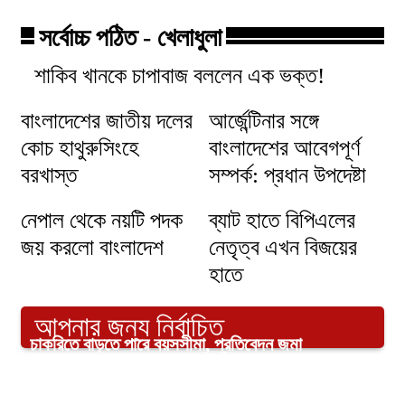
সর্বোচ্চ পঠিত - খেলাধুলা
শাকিব খানকে চাপাবাজ বললেন এক ভক্ত!
বাংলাদেশের জাতীয় দলের
আর্জেন্টিনার সঙ্গে
কোচ হাথুরুসিংহে
বাংলাদেশের আবেগপূর্ণ
বরখাস্ত
সম্পর্ক: প্রধান উপদেষ্টা
নেপাল থেকে নয়টি পদক
ব্যাট হাতে বিপিএলের
জয় করলো বাংলাদেশ
নেতৃত্ব এখন বিজয়ের
হাতে
আপনার জন্য নির্বাচিত
চাকরিতে বাড়তে পারে বয়সসীমা, প্রতিবেদন জমা
ভারতীয় পরমাণু সংস্থার বিধি-নিষেধ কেন তুলে নিচ্ছে যুক্তরাষ্ট্র?