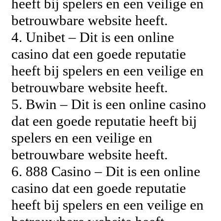
heeft bij spelers en een veilige en
betrouwbare website heeft.
4. Unibet – Dit is een online
casino dat een goede reputatie
heeft bij spelers en een veilige en
betrouwbare website heeft.
5. Bwin – Dit is een online casino
dat een goede reputatie heeft bij
spelers en een veilige en
betrouwbare website heeft.
6. 888 Casino – Dit is een online
casino dat een goede reputatie
heeft bij spelers en een veilige en