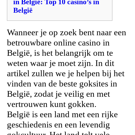
in België: Top 10 casino’s in
België
Wanneer je op zoek bent naar een
betrouwbare online casino in
België, is het belangrijk om te
weten waar je moet zijn. In dit
artikel zullen we je helpen bij het
vinden van de beste goksites in
België, zodat je veilig en met
vertrouwen kunt gokken.
België is een land met een rijke
geschiedenis en een levendig
gokcultuur. Het land telt vele