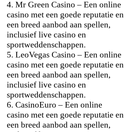
4. Mr Green Casino – Een online
casino met een goede reputatie en
een breed aanbod aan spellen,
inclusief live casino en
sportweddenschappen.
5. LeoVegas Casino – Een online
casino met een goede reputatie en
een breed aanbod aan spellen,
inclusief live casino en
sportweddenschappen.
6. CasinoEuro – Een online
casino met een goede reputatie en
een breed aanbod aan spellen,