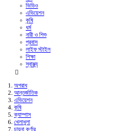
ভিডিও
এভিয়েশন
কৃষি
ধর্ম
নারী ও শিশু
প্রবাস
লাইফ স্টাইল
শিক্ষা
স্বাস্থ্য
অপরাধ
আন্তর্জাতিক
এভিয়েশন
কৃষি
ক্যাম্পাস
খেলাধুলা
চায়না কর্ণার