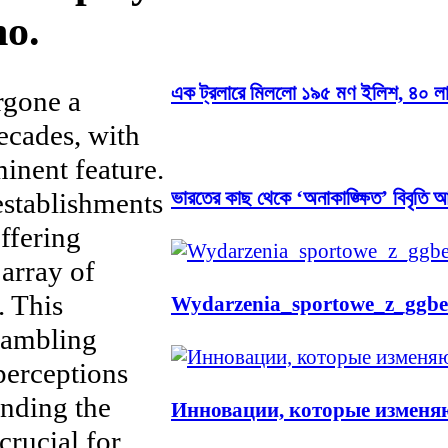
no.
এক ট্রলারে মিললো ১৯৫ মণ ইলিশ, ৪০ লাখ 
rgone a
decades, with
inent feature.
ভারতের কাছ থেকে ‘অনাকাঙ্ক্ষিত’ বিবৃতি আশা
establishments
ffering
 array of
. This
Wydarzenia_sportowe_z_ggbe
gambling
 perceptions
nding the
Инновации, которые изменя
 crucial for