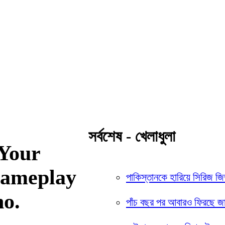
সর্বশেষ - খেলাধুলা
 Your
Gameplay
পাকিস্তানকে হারিয়ে সিরিজ জ
no.
পাঁচ বছর পর আবারও ফিরছে জাতীয