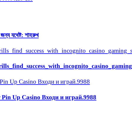
ন্য যথেষ্ট: শাহরুখ
rills_find_success_with_incognito_casino_gaming
Pin Up Casino Входи и играй.9988