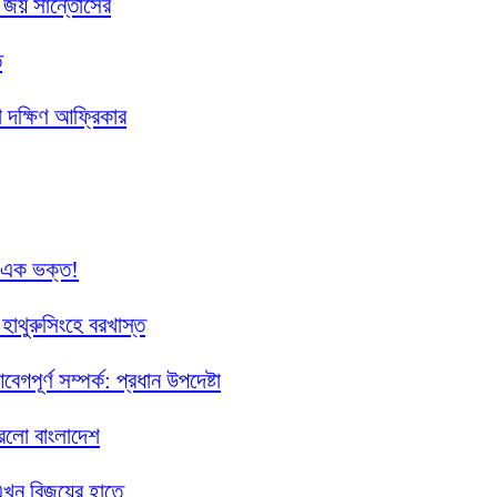
 জয় সান্তোসের
ত
শ দক্ষিণ আফ্রিকার
ন এক ভক্ত!
হাথুরুসিংহে বরখাস্ত
বেগপূর্ণ সম্পর্ক: প্রধান উপদেষ্টা
রলো বাংলাদেশ
এখন বিজয়ের হাতে