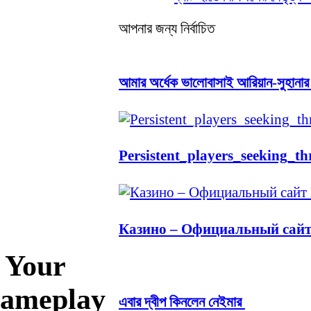
আপনার জন্য নির্বাচিত
আমার অর্ধেক ভালোবাসাই আরিয়ান-সুহানার জ
Persistent_players_seeking_th
Казино – Официальный сайт 
 Your
Gameplay
এবার দ্বীপ কিনলেন নেইমার