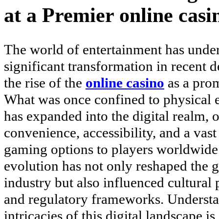
at a Premier online casi
The world of entertainment has unde
significant transformation in recent 
the rise of the
online casino
as a prom
What was once confined to physical 
has expanded into the digital realm, o
convenience, accessibility, and a vast
gaming options to players worldwide
evolution has not only reshaped the 
industry but also influenced cultural
and regulatory frameworks. Understa
intricacies of this digital landscape is