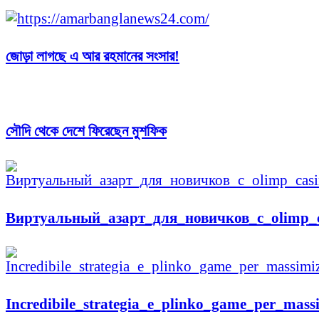
জোড়া লাগছে এ আর রহমানের সংসার!
সৌদি থেকে দেশে ফিরেছেন মুশফিক
Виртуальный_азарт_для_новичков_с_olimp_c
Incredibile_strategia_e_plinko_game_per_massi