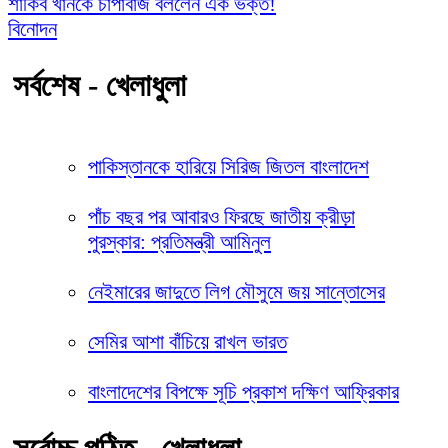
শাকিব খানকে চাপাবাজ বললেন এক ভক্ত!
বিনোদন
সর্বশেষ - খেলাধুলা
পাকিস্তানকে হারিয়ে সিরিজ জিতল বাংলাদেশ
পাঁচ বছর পর আবারও ফিরছে জাতীয় ক্রীড়া
পুরস্কার: প্রতিমন্ত্রী আমিনুল
নেইমারের জাদুতে লিগ মৌসুমে জয় সান্তোসের
সেমির আশা বাঁচিয়ে রাখল ভারত
বাংলাদেশের বিপক্ষে সূচি প্রকাশ দক্ষিণ আফ্রিকার