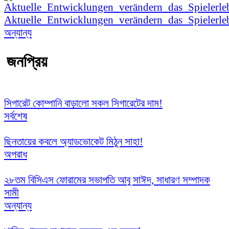
Aktuelle_Entwicklungen_verändern_das_Spielerle
অন্যান্য
জনপ্রিয়
সিগারেট কোম্পানি বাড়ালো সকল সিগারেটের দাম!
সর্বশেষ
ছিনতায়ের কবলে অ্যাডভোকেট মিঠুন সাহা!
অপরাধ
২৮তম বিসিএস ফোরামের সভাপতি আবু সাঈদ, সাধারণ সম্পাদক
সামী
অন্যান্য