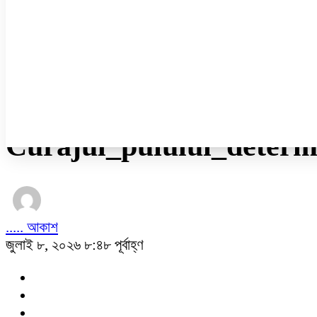
ডেঙ্গু
ধর্ম
নারী ও শিশু
প্রবাস
প্রযুক্তি
/
অন্যান্য
Curajul_puiului_determ
..... আকাশ
জুলাই ৮, ২০২৬ ৮:৪৮ পূর্বাহ্ণ