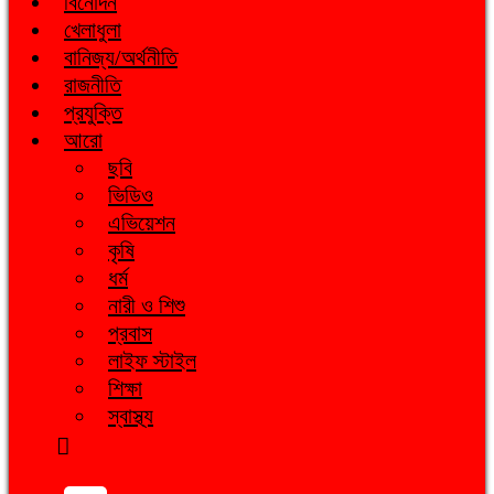
বিনোদন
খেলাধুলা
বানিজ্য/অর্থনীতি
রাজনীতি
প্রযুক্তি
আরো
ছবি
ভিডিও
এভিয়েশন
কৃষি
ধর্ম
নারী ও শিশু
প্রবাস
লাইফ স্টাইল
শিক্ষা
স্বাস্থ্য