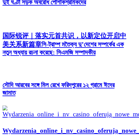
দুই ঘণ্টা সড়ক অবরোধ পোশাকশ্রমিকদের
国际锐评｜落实元首共识，以新定位开启中
美关系新篇章সি-ট্রাম্প মতৈক্য দু’দেশের সম্পর্কের এক
নতুন অধ্যায় রচনা করেছে: সিএমজি সম্পাদকীয়
সৌদি আরবের সঙ্গে মিল রেখে ফরিদপুরের ১২ গ্রামে ঈদের
জামাত
Wydarzenia_online_i_nv_casino_oferują_nowe