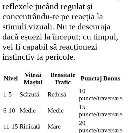
reflexele jucând regulat și
concentrându-te pe reacția la
stimuli vizuali. Nu te descuraja
dacă eșuezi la început; cu timpul,
vei fi capabil să reacționezi
instinctiv la pericole.
Viteză
Densitate
Nivel
Punctaj Bonus
Mașini
Trafic
10
1-5
Scăzută
Redusă
puncte/traversare
15
6-10
Medie
Medie
puncte/traversare
20
11-15
Ridicată
Mare
puncte/traversare