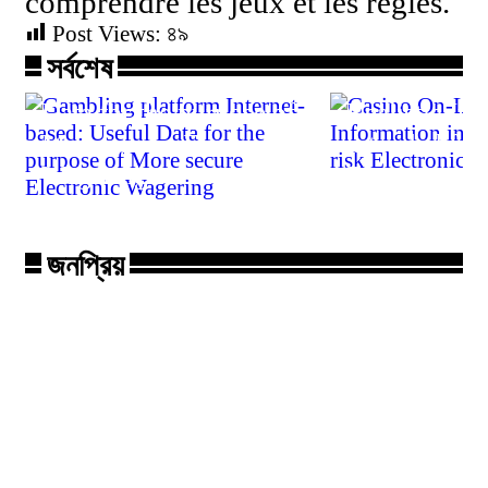
comprendre les jeux et les règles.
Post Views:
৪৯
Gambling platform
সর্বশেষ
Internet-based: Useful
Casino On-L
Data for the purpose of
Realistic In
More secure Electronic
intended for
Wagering
Electronic 
জনপ্রিয়
সিগারেট কোম্পানি বাড়ালো সকল
ছিনতায়ের কবলে
সিগারেটের দাম!
মিঠুন সাহা!