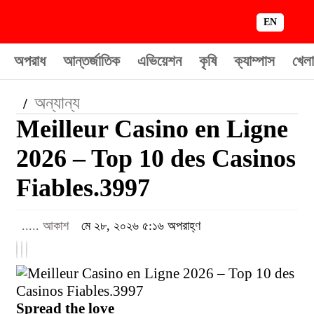
EN
অপরাধ
আন্তর্জাতিক
এভিয়েশন
কৃষি
ক্যাম্পাস
খেলা
অন্যান্য
/
Meilleur Casino en Ligne
2026 – Top 10 des Casinos
Fiables.3997
..... আকাশ
মে ২৮, ২০২৬ ৫:১৬ অপরাহ্ণ
Spread the love