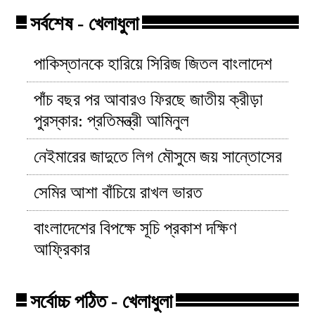
সর্বশেষ - খেলাধুলা
পাকিস্তানকে হারিয়ে সিরিজ জিতল বাংলাদেশ
পাঁচ বছর পর আবারও ফিরছে জাতীয় ক্রীড়া
পুরস্কার: প্রতিমন্ত্রী আমিনুল
নেইমারের জাদুতে লিগ মৌসুমে জয় সান্তোসের
সেমির আশা বাঁচিয়ে রাখল ভারত
বাংলাদেশের বিপক্ষে সূচি প্রকাশ দক্ষিণ
আফ্রিকার
সর্বোচ্চ পঠিত - খেলাধুলা