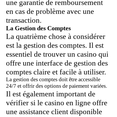
une garantie de remboursement
en cas de problème avec une
transaction.
La Gestion des Comptes
La quatrième chose à considérer
est la gestion des comptes. Il est
essentiel de trouver un casino qui
offre une interface de gestion des
comptes claire et facile à utiliser.
La gestion des comptes doit être accessible
24/7 et offrir des options de paiement variées.
Il est également important de
vérifier si le casino en ligne offre
une assistance client disponible