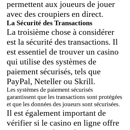
permettent aux joueurs de jouer
avec des croupiers en direct.
La Sécurité des Transactions
La troisième chose à considérer
est la sécurité des transactions. Il
est essentiel de trouver un casino
qui utilise des systèmes de
paiement sécurisés, tels que
PayPal, Neteller ou Skrill.
Les systèmes de paiement sécurisés
garantissent que les transactions sont protégées
et que les données des joueurs sont sécurisées.
Il est également important de
vérifier si le casino en ligne offre