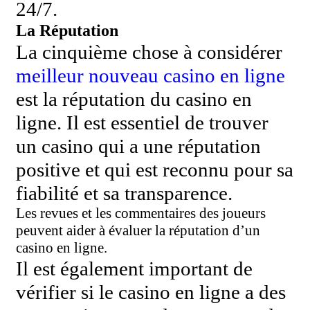
24/7.
La Réputation
La cinquième chose à considérer
meilleur nouveau casino en ligne
est la réputation du casino en
ligne. Il est essentiel de trouver
un casino qui a une réputation
positive et qui est reconnu pour sa
fiabilité et sa transparence.
Les revues et les commentaires des joueurs
peuvent aider à évaluer la réputation d’un
casino en ligne.
Il est également important de
vérifier si le casino en ligne a des