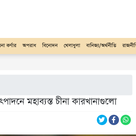
না কর্ণার
অপরাধ
বিনোদন
খেলাধুলা
বানিজ্য/অর্থনীতি
রাজনী
ৎপাদনে মহাব্যস্ত চীনা কারখানাগুলো