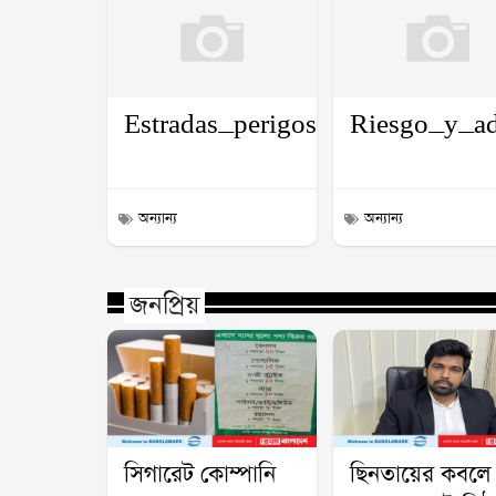
Estradas_perigosas_e_a_adrena
Riesgo_y_ad
অন্যান্য
অন্যান্য
জনপ্রিয়
সিগারেট কোম্পানি
ছিনতায়ের কবলে