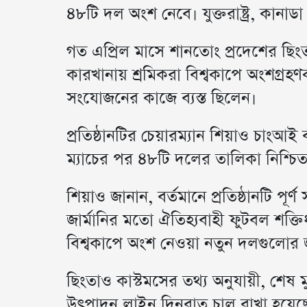
৪৮টি দল অংশ নেবে। যুক্তরাষ্ট্র, কানাড
গত এপ্রিল মাসে শানতোং প্রদেশের ছিংতাও
কারখানায় শ্রমিকরা বিশ্বকাপে অংশগ্র
সংযোজনের কাজে ব্যস্ত ছিলেন।
প্রতিষ্ঠানটির চেয়ারম্যান শিয়াও চাংআই
ম্যাচের পর ৪৮টি দলের তালিকা নিশ্চিত হয়
শিয়াও জানান, বর্তমানে প্রতিষ্ঠানটি পূর্
জার্মানির মতো ঐতিহ্যবাহী ফুটবল শক্
বিশ্বকাপে অংশ নেওয়া নতুন দলগুলোর 
ছিংতাও কাস্টমসের তথ্য অনুযায়ী, শেষ মু
উৎপাদন লাইন দিনরাত চালু রাখা হয়েছে