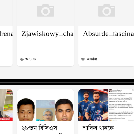
lina_do_chicken_road_slot_te_esperam_em
renalina_con_chickenroad_sorteando_el_tr
Zjawiskowy_chaos_i_plinko_casino
Absurde_fascina
অন্যান্য
অন্যান্য
২৮তম বিসিএস
শাকিব খানকে