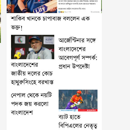
শাকিব খানকে চাপাবাজ বললেন এক
ভক্ত!
আর্জেন্টিনার সঙ্গে
বাংলাদেশের
আবেগপূর্ণ সম্পর্ক:
বাংলাদেশের
প্রধান উপদেষ্টা
জাতীয় দলের কোচ
হাথুরুসিংহে বরখাস্ত
নেপাল থেকে নয়টি
পদক জয় করলো
বাংলাদেশ
ব্যাট হাতে
বিপিএলের নেতৃত্ব