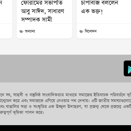
ন
ফোরামের সভাপতি
চাপাবাজ বললেন
আবু সাঈদ, সাধারণ
এক ভক্ত!
সম্পাদক সামী
অন্যান্য
বিনোদন
যেখানে সৎ, সাহসী ও বস্তুনিষ্ঠ সাংবাদিকতার মাধ্যমে সমাজের ইতিবাচক পরিবর্তন
িগন্ত উন্মোচন করে এবং সমাজকে এগিয়ে নেওয়ার পথ দেখায়। এটি জাতীয় সমস্যা
এবং বাঙালির সত্তা ও সংস্কৃতির এক উজ্জ্বল উদাহরণ, যা প্রজন্ম থেকে প্রজন্মে একটি
রুত্বপূর্ণ ভূমিকা পালন করে।