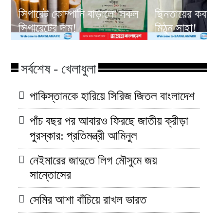
সিগারেট কোম্পানি বাড়ালো সকল
ছিনতায়ের কবলে
সিগারেটের দাম!
মিঠুন সাহা!
সর্বশেষ - খেলাধুলা
পাকিস্তানকে হারিয়ে সিরিজ জিতল বাংলাদেশ
পাঁচ বছর পর আবারও ফিরছে জাতীয় ক্রীড়া
পুরস্কার: প্রতিমন্ত্রী আমিনুল
নেইমারের জাদুতে লিগ মৌসুমে জয়
সান্তোসের
সেমির আশা বাঁচিয়ে রাখল ভারত