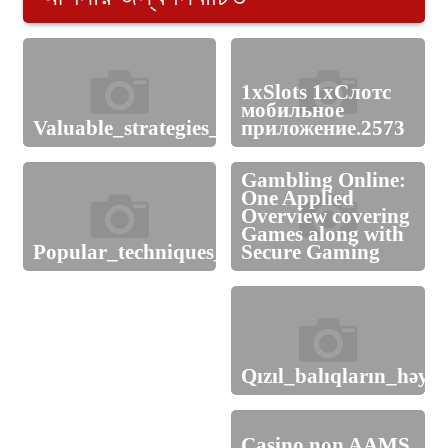
1xSlots 1хСлотс
мобильное
Valuable_strategies_and_1win_for_consistent
приложение.2573
Gambling Online:
One Applied
Overview covering
Games along with
Popular_techniques_surrounding_memo_cas
Secure Gaming
বগুড়া ও শেরপুরের
উপনির্বাচনের তারিখ ঘোষণা
Qızıl_balıqların_həyə
Casino non AAMS