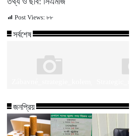
তথ্য ও ছবি: সিএমজি
Post Views:
৮৮
সর্বশেষ
Zábavné_strategie_kolem_plinko_onli
Strategic_m
জনপ্রিয়