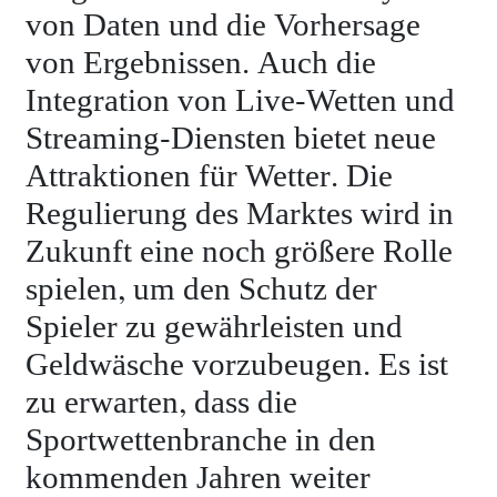
von Daten und die Vorhersage
von Ergebnissen. Auch die
Integration von Live-Wetten und
Streaming-Diensten bietet neue
Attraktionen für Wetter. Die
Regulierung des Marktes wird in
Zukunft eine noch größere Rolle
spielen, um den Schutz der
Spieler zu gewährleisten und
Geldwäsche vorzubeugen. Es ist
zu erwarten, dass die
Sportwettenbranche in den
kommenden Jahren weiter