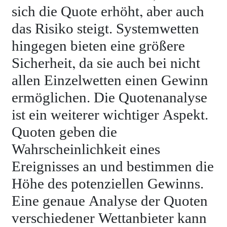
sich die Quote erhöht, aber auch
das Risiko steigt. Systemwetten
hingegen bieten eine größere
Sicherheit, da sie auch bei nicht
allen Einzelwetten einen Gewinn
ermöglichen. Die Quotenanalyse
ist ein weiterer wichtiger Aspekt.
Quoten geben die
Wahrscheinlichkeit eines
Ereignisses an und bestimmen die
Höhe des potenziellen Gewinns.
Eine genaue Analyse der Quoten
verschiedener Wettanbieter kann