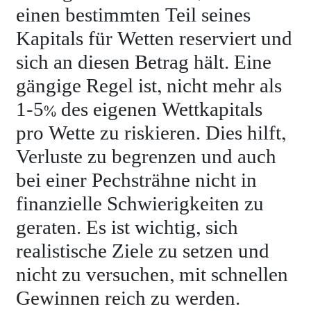
einen bestimmten Teil seines
Kapitals für Wetten reserviert und
sich an diesen Betrag hält. Eine
gängige Regel ist, nicht mehr als
1-5% des eigenen Wettkapitals
pro Wette zu riskieren. Dies hilft,
Verluste zu begrenzen und auch
bei einer Pechsträhne nicht in
finanzielle Schwierigkeiten zu
geraten. Es ist wichtig, sich
realistische Ziele zu setzen und
nicht zu versuchen, mit schnellen
Gewinnen reich zu werden.