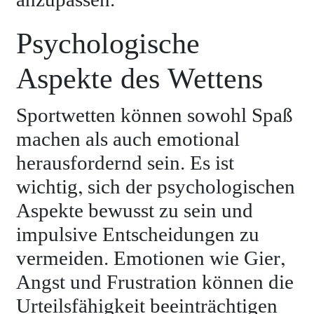
anzupassen.
Psychologische
Aspekte des Wettens
Sportwetten können sowohl Spaß
machen als auch emotional
herausfordernd sein. Es ist
wichtig, sich der psychologischen
Aspekte bewusst zu sein und
impulsive Entscheidungen zu
vermeiden. Emotionen wie Gier,
Angst und Frustration können die
Urteilsfähigkeit beeinträchtigen