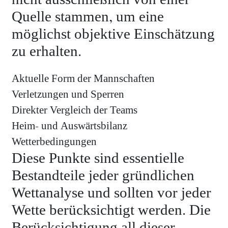
Quelle stammen, um eine
möglichst objektive Einschätzung
zu erhalten.
Aktuelle Form der Mannschaften
Verletzungen und Sperren
Direkter Vergleich der Teams
Heim- und Auswärtsbilanz
Wetterbedingungen
Diese Punkte sind essentielle
Bestandteile jeder gründlichen
Wettanalyse und sollten vor jeder
Wette berücksichtigt werden. Die
Berücksichtigung all dieser