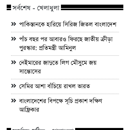
সর্বশেষ - খেলাধুলা
পাকিস্তানকে হারিয়ে সিরিজ জিতল বাংলাদেশ
পাঁচ বছর পর আবারও ফিরছে জাতীয় ক্রীড়া
পুরস্কার: প্রতিমন্ত্রী আমিনুল
নেইমারের জাদুতে লিগ মৌসুমে জয়
সান্তোসের
সেমির আশা বাঁচিয়ে রাখল ভারত
বাংলাদেশের বিপক্ষে সূচি প্রকাশ দক্ষিণ
আফ্রিকার