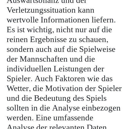
Auswärtsbilanz und der
Verletzungssituation kann
wertvolle Informationen liefern.
Es ist wichtig, nicht nur auf die
reinen Ergebnisse zu schauen,
sondern auch auf die Spielweise
der Mannschaften und die
individuellen Leistungen der
Spieler. Auch Faktoren wie das
Wetter, die Motivation der Spieler
und die Bedeutung des Spiels
sollten in die Analyse einbezogen
werden. Eine umfassende
Analyse der relevanten Daten