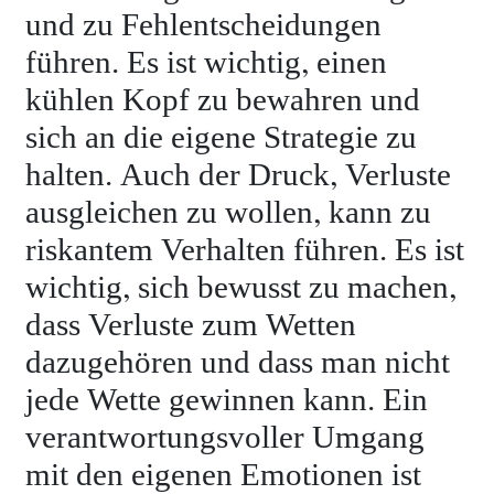
und zu Fehlentscheidungen
führen. Es ist wichtig, einen
kühlen Kopf zu bewahren und
sich an die eigene Strategie zu
halten. Auch der Druck, Verluste
ausgleichen zu wollen, kann zu
riskantem Verhalten führen. Es ist
wichtig, sich bewusst zu machen,
dass Verluste zum Wetten
dazugehören und dass man nicht
jede Wette gewinnen kann. Ein
verantwortungsvoller Umgang
mit den eigenen Emotionen ist