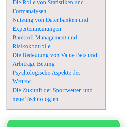
Die Rolle von Statistiken und
Formanalysen
Nutzung von Datenbanken und
Expertenmeinungen
Bankroll Management und
Risikokontrolle
Die Bedeutung von Value Bets und
Arbitrage Betting
Psychologische Aspekte des
Wettens
Die Zukunft der Sportwetten und
neue Technologien