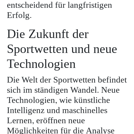
entscheidend für langfristigen
Erfolg.
Die Zukunft der
Sportwetten und neue
Technologien
Die Welt der Sportwetten befindet
sich im ständigen Wandel. Neue
Technologien, wie künstliche
Intelligenz und maschinelles
Lernen, eröffnen neue
Möglichkeiten für die Analyse