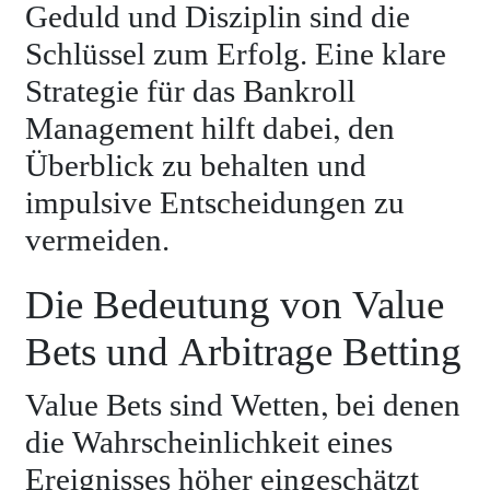
Geduld und Disziplin sind die
Schlüssel zum Erfolg. Eine klare
Strategie für das Bankroll
Management hilft dabei, den
Überblick zu behalten und
impulsive Entscheidungen zu
vermeiden.
Die Bedeutung von Value
Bets und Arbitrage Betting
Value Bets sind Wetten, bei denen
die Wahrscheinlichkeit eines
Ereignisses höher eingeschätzt