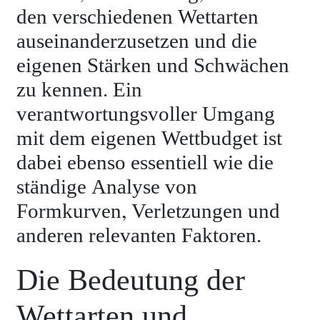
den verschiedenen Wettarten
auseinanderzusetzen und die
eigenen Stärken und Schwächen
zu kennen. Ein
verantwortungsvoller Umgang
mit dem eigenen Wettbudget ist
dabei ebenso essentiell wie die
ständige Analyse von
Formkurven, Verletzungen und
anderen relevanten Faktoren.
Die Bedeutung der
Wettarten und