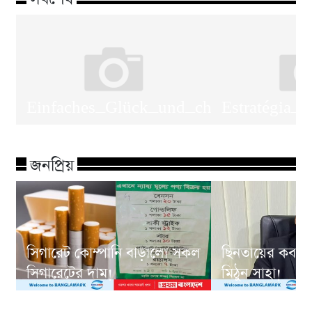
Einfaches_Glück_und_chicken_road_fü
Estratégia_
জনপ্রিয়
সিগারেট কোম্পানি বাড়ালো সকল
ছিনতায়ের কবলে
সিগারেটের দাম!
মিঠুন সাহা!