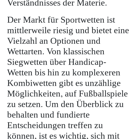
Verständnisses der Materie.
Der Markt für Sportwetten ist
mittlerweile riesig und bietet eine
Vielzahl an Optionen und
Wettarten. Von klassischen
Siegwetten über Handicap-
Wetten bis hin zu komplexeren
Kombiwetten gibt es unzählige
Möglichkeiten, auf Fußballspiele
zu setzen. Um den Überblick zu
behalten und fundierte
Entscheidungen treffen zu
können, ist es wichtig, sich mit