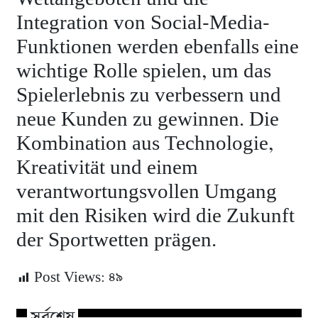
Integration von Social-Media-
Funktionen werden ebenfalls eine
wichtige Rolle spielen, um das
Spielerlebnis zu verbessern und
neue Kunden zu gewinnen. Die
Kombination aus Technologie,
Kreativität und einem
verantwortungsvollen Umgang
mit den Risiken wird die Zukunft
der Sportwetten prägen.
Post Views:
৪৯
সর্বশেষ