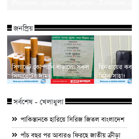
Pleasant_gaming_experiences_with_zul
Zábavné_str
জনপ্রিয়
সিগারেট কোম্পানি বাড়ালো সকল
ছিনতায়ের কবলে
সিগারেটের দাম!
মিঠুন সাহা!
সর্বশেষ - খেলাধুলা
পাকিস্তানকে হারিয়ে সিরিজ জিতল বাংলাদেশ
পাঁচ বছর পর আবারও ফিরছে জাতীয় ক্রীড়া