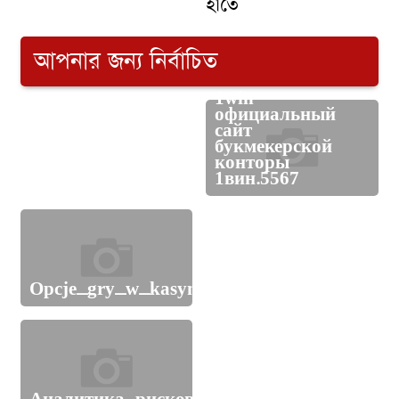
হাতে
আপনার জন্য নির্বাচিত
1win
официальный
сайт
পোষ্য কোটা বাতিলের
букмекерской
দাবিতে চবি শিক্ষার্থীদের
конторы
কর্মসূচি
1вин.5567
সুনামগঞ্জে বিএসএফের
Opcje_gry_w_kasynie_online_z_sts_oraz_st
গুলিতে নিহত ১
মাতৃভাষা দিবসে বাংলায়
ভিডিও বার্তা দিলেন মার্কিন