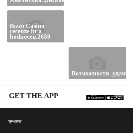
Аналитика_рисков_и_ставки_бет_сегодня
রাষ্ট্রদূত
Bizzo Casino
সাভারে তুলার গোডাউন,
recenze hr a
আশুলিয়ায় বিস্কুট কারখানায়
hodnocen.2659
আগুন
সাবেক এমপি সোহরাব
উদ্দিন গ্রেপ্তার
Возможности_удачно
GET THE APP
সম্পাদক