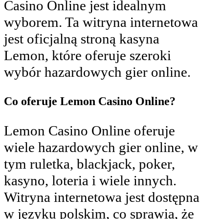
Casino Online jest idealnym
wyborem. Ta witryna internetowa
jest oficjalną stroną kasyna
Lemon, które oferuje szeroki
wybór hazardowych gier online.
Co oferuje Lemon Casino Online?
Lemon Casino Online oferuje
wiele hazardowych gier online, w
tym ruletka, blackjack, poker,
kasyno, loteria i wiele innych.
Witryna internetowa jest dostępna
w języku polskim, co sprawia, że