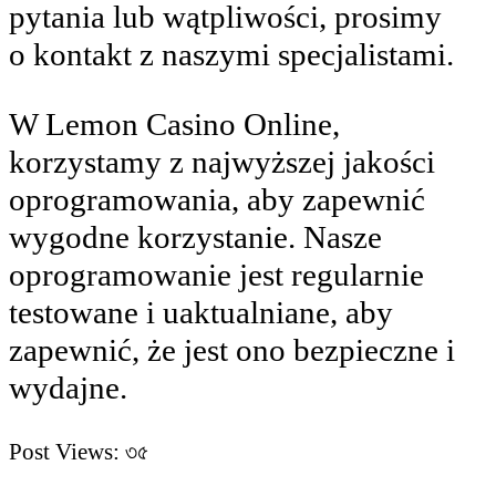
pytania lub wątpliwości, prosimy
o kontakt z naszymi specjalistami.
W Lemon Casino Online,
korzystamy z najwyższej jakości
oprogramowania, aby zapewnić
wygodne korzystanie. Nasze
oprogramowanie jest regularnie
testowane i uaktualniane, aby
zapewnić, że jest ono bezpieczne i
wydajne.
Post Views:
৩৫