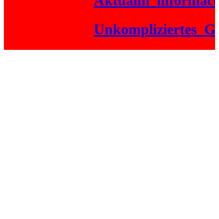
Aktuální_informace_o
Unkompliziertes_Game