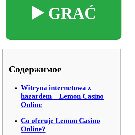
▶️ GRAĆ
Содержимое
Witryna internetowa z
hazardem – Lemon Casino
Online
Co oferuje Lemon Casino
Online?