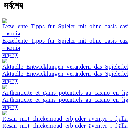
সর্বশেষ
Exzellente_Tipps_für_Spieler_mit_ohne_oasis_cas
– копія
অন্যান্য
Aktuelle_Entwicklungen_verändern_das_Spielerle
অন্যান্য
Authenticité_et_gains_potentiels_au_casino_en_li
অন্যান্য
Resan_mot_chickenroad_erbjuder_äventyr_i_fjäl