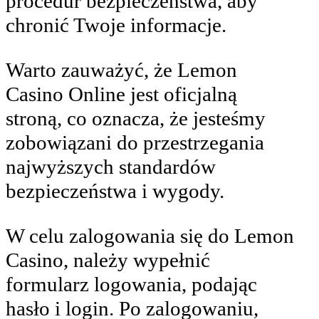
procedur bezpieczeństwa, aby
chronić Twoje informacje.
Warto zauważyć, że Lemon
Casino Online jest oficjalną
stroną, co oznacza, że jesteśmy
zobowiązani do przestrzegania
najwyższych standardów
bezpieczeństwa i wygody.
W celu zalogowania się do Lemon
Casino, należy wypełnić
formularz logowania, podając
hasło i login. Po zalogowaniu,