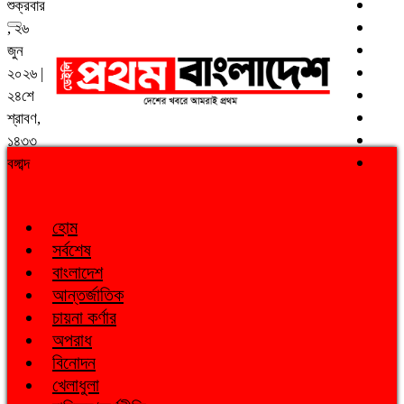
শুক্রবার
, ২৬
জুন
২০২৬ |
২৪শে
শ্রাবণ,
১৪৩৩
বঙ্গাব্দ
হোম
সর্বশেষ
বাংলাদেশ
আন্তর্জাতিক
চায়না কর্ণার
অপরাধ
বিনোদন
খেলাধুলা