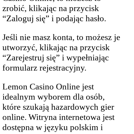
zrobić, klikając na przycisk
“Zaloguj się” i podając hasło.
Jeśli nie masz konta, to możesz je
utworzyć, klikając na przycisk
“Zarejestruj się” i wypełniając
formularz rejestracyjny.
Lemon Casino Online jest
idealnym wyborem dla osób,
które szukają hazardowych gier
online. Witryna internetowa jest
dostępna w języku polskim i