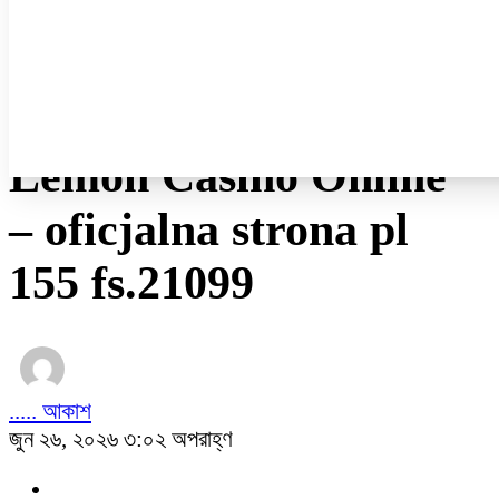
নারী ও শিশু
প্রবাস
প্রযুক্তি
/
অন্যান্য
Lemon Casino Online
– oficjalna strona pl
155 fs.21099
..... আকাশ
জুন ২৬, ২০২৬ ৩:০২ অপরাহ্ণ