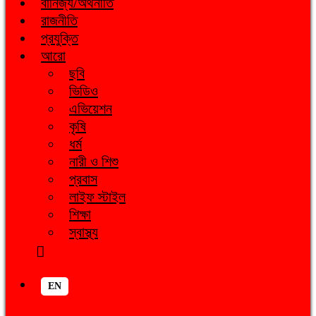
বানিজ্য/অর্থনীতি
রাজনীতি
প্রযুক্তি
আরো
ছবি
ভিডিও
এভিয়েশন
কৃষি
ধর্ম
নারী ও শিশু
প্রবাস
লাইফ স্টাইল
শিক্ষা
স্বাস্থ্য
EN