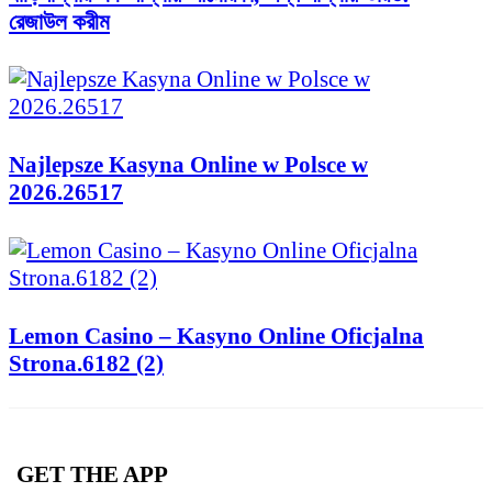
রেজাউল করীম
Najlepsze Kasyna Online w Polsce w
2026.26517
Lemon Casino – Kasyno Online Oficjalna
Strona.6182 (2)
GET THE APP