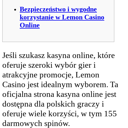
Bezpieczeństwo i wygodne
korzystanie w Lemon Casino
Online
Jeśli szukasz kasyna online, które
oferuje szeroki wybór gier i
atrakcyjne promocje, Lemon
Casino jest idealnym wyborem. Ta
oficjalna strona kasyna online jest
dostępna dla polskich graczy i
oferuje wiele korzyści, w tym 155
darmowych spinów.