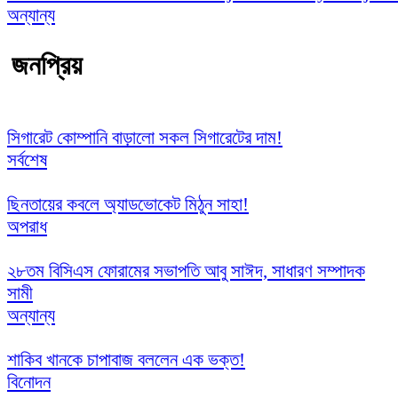
অন্যান্য
জনপ্রিয়
সিগারেট কোম্পানি বাড়ালো সকল সিগারেটের দাম!
সর্বশেষ
ছিনতায়ের কবলে অ্যাডভোকেট মিঠুন সাহা!
অপরাধ
২৮তম বিসিএস ফোরামের সভাপতি আবু সাঈদ, সাধারণ সম্পাদক
সামী
অন্যান্য
শাকিব খানকে চাপাবাজ বললেন এক ভক্ত!
বিনোদন