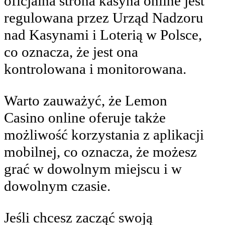
oficjalna strona kasyna online jest
regulowana przez Urząd Nadzoru
nad Kasynami i Loterią w Polsce,
co oznacza, że jest ona
kontrolowana i monitorowana.
Warto zauważyć, że Lemon
Casino online oferuje także
możliwość korzystania z aplikacji
mobilnej, co oznacza, że możesz
grać w dowolnym miejscu i w
dowolnym czasie.
Jeśli chcesz zacząć swoją