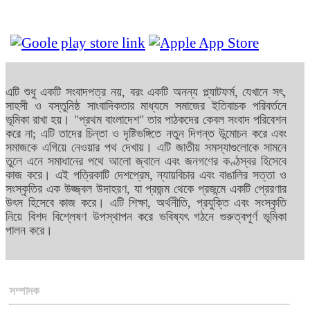
এটি শুধু একটি সংবাদপত্র নয়, বরং একটি অনন্য প্ল্যাটফর্ম, যেখানে সৎ,
সাহসী ও বস্তুনিষ্ঠ সাংবাদিকতার মাধ্যমে সমাজের ইতিবাচক পরিবর্তনে
ভূমিকা রাখা হয়। "প্রথম বাংলাদেশ" তার পাঠকদের কেবল সংবাদ পরিবেশন
করে না; এটি তাদের চিন্তা ও দৃষ্টিভঙ্গিতে নতুন দিগন্ত উন্মোচন করে এবং
সমাজকে এগিয়ে নেওয়ার পথ দেখায়। এটি জাতীয় সমস্যাগুলোকে সামনে
তুলে এনে সমাধানের পথে আলো জ্বালে এবং জনগণের কণ্ঠস্বর হিসেবে
কাজ করে। এই পত্রিকাটি দেশপ্রেম, ন্যায়বিচার এবং বাঙালির সত্তা ও
সংস্কৃতির এক উজ্জ্বল উদাহরণ, যা প্রজন্ম থেকে প্রজন্মে একটি প্রেরণার
উৎস হিসেবে কাজ করে। এটি শিক্ষা, অর্থনীতি, প্রযুক্তি এবং সংস্কৃতি
নিয়ে বিশদ বিশ্লেষণ উপস্থাপন করে ভবিষ্যৎ গঠনে গুরুত্বপূর্ণ ভূমিকা
পালন করে।
সম্পাদক