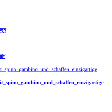
উনূস
়োগ
t_spino_gambino_und_schaffen_einzigartige