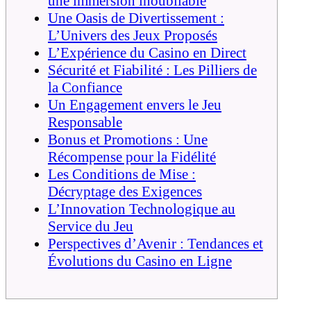
une immersion inoubliable
Une Oasis de Divertissement :
L’Univers des Jeux Proposés
L’Expérience du Casino en Direct
Sécurité et Fiabilité : Les Pilliers de
la Confiance
Un Engagement envers le Jeu
Responsable
Bonus et Promotions : Une
Récompense pour la Fidélité
Les Conditions de Mise :
Décryptage des Exigences
L’Innovation Technologique au
Service du Jeu
Perspectives d’Avenir : Tendances et
Évolutions du Casino en Ligne