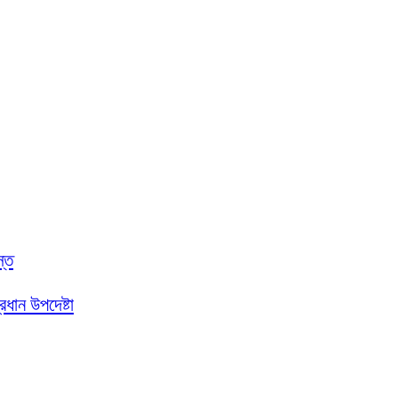
স্ত
্রধান উপদেষ্টা