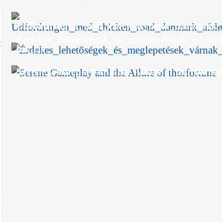
Udfordringen_med_chicken_road_danmark_afs
Érdekes_lehetőségek_és_meglepetések_várna
hu_co
Serene Gameplay and the Allure of thorfortu