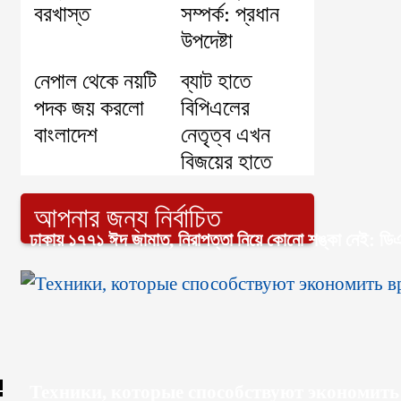
বরখাস্ত
সম্পর্ক: প্রধান
উপদেষ্টা
নেপাল থেকে নয়টি
ব্যাট হাতে
পদক জয় করলো
বিপিএলের
বাংলাদেশ
নেতৃত্ব এখন
বিজয়ের হাতে
আপনার জন্য নির্বাচিত
ঢাকায় ১৭৭১ ঈদ জামাত, নিরাপত্তা নিয়ে কোনো শঙ্কা নেই: ড
Техники, которые способствуют экономить 