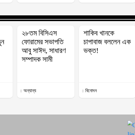
২৮তম বিসিএস
শাকিব খানকে
ুন
ফোরামের সভাপতি
চাপাবাজ বললেন এক
আবু সাঈদ, সাধারণ
ভক্ত!
সম্পাদক সামী
অন্যান্য
বিনোদন