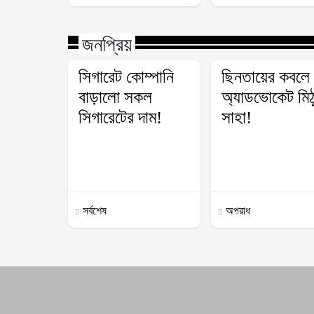
জনপ্রিয়
সিগারেট কোম্পানি
ছিনতায়ের কবলে
বাড়ালো সকল
অ্যাডভোকেট মিঠ
সিগারেটের দাম!
সাহা!
সর্বশেষ
অপরাধ