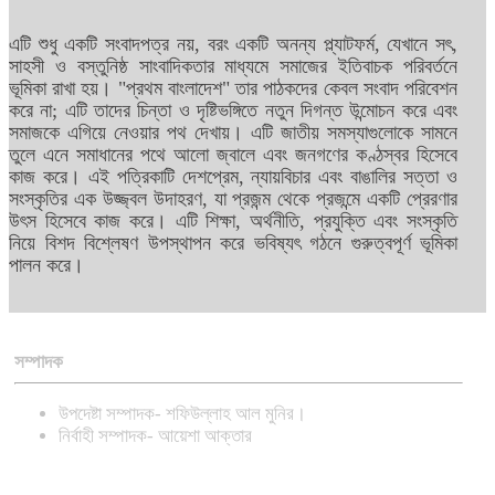
এটি শুধু একটি সংবাদপত্র নয়, বরং একটি অনন্য প্ল্যাটফর্ম, যেখানে সৎ,
সাহসী ও বস্তুনিষ্ঠ সাংবাদিকতার মাধ্যমে সমাজের ইতিবাচক পরিবর্তনে
ভূমিকা রাখা হয়। "প্রথম বাংলাদেশ" তার পাঠকদের কেবল সংবাদ পরিবেশন
করে না; এটি তাদের চিন্তা ও দৃষ্টিভঙ্গিতে নতুন দিগন্ত উন্মোচন করে এবং
সমাজকে এগিয়ে নেওয়ার পথ দেখায়। এটি জাতীয় সমস্যাগুলোকে সামনে
তুলে এনে সমাধানের পথে আলো জ্বালে এবং জনগণের কণ্ঠস্বর হিসেবে
কাজ করে। এই পত্রিকাটি দেশপ্রেম, ন্যায়বিচার এবং বাঙালির সত্তা ও
সংস্কৃতির এক উজ্জ্বল উদাহরণ, যা প্রজন্ম থেকে প্রজন্মে একটি প্রেরণার
উৎস হিসেবে কাজ করে। এটি শিক্ষা, অর্থনীতি, প্রযুক্তি এবং সংস্কৃতি
নিয়ে বিশদ বিশ্লেষণ উপস্থাপন করে ভবিষ্যৎ গঠনে গুরুত্বপূর্ণ ভূমিকা
পালন করে।
সম্পাদক
উপদেষ্টা সম্পাদক- শফিউল্লাহ আল মুনির।
নির্বাহী সম্পাদক- আয়েশা আক্তার