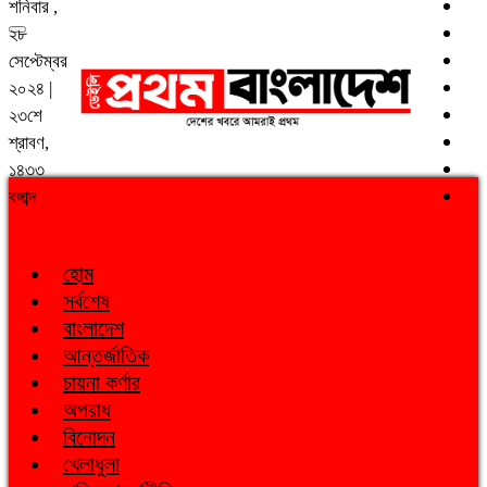
শনিবার ,
২৮
সেপ্টেম্বর
২০২৪ |
২৩শে
শ্রাবণ,
১৪৩৩
বঙ্গাব্দ
হোম
সর্বশেষ
বাংলাদেশ
আন্তর্জাতিক
চায়না কর্ণার
অপরাধ
বিনোদন
খেলাধুলা