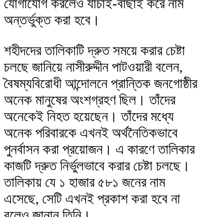
যোগাযোগ করলেও যাচাই-বাছাই করে নাম
অন্তর্ভুক্ত করা হবে।
শহীদদের তালিকাটি দ্রুত সময়ে করার চেষ্টা
চলছে জানিয়ে নাসীরুদ্দীন পাটওয়ারী বলেন,
বৈষম্যবিরোধী আন্দোলনে প্রান্তিক জনগোষ্ঠীর
অনেক মানুষের অংশগ্রহণ ছিল। তাঁদের
অনেকেই নিহত হয়েছেন। তাঁদের মধ্যে
অনেক পরিবারকে এখনই অর্থনৈতিকভাবে
পুনর্বাসন করা প্রয়োজন। এ কারণে তালিকার
কাজটি দ্রুত নির্ভুলভাবে করার চেষ্টা চলছে।
তালিকায় যে ১ হাজার ৫৮১ জনের নাম
এসেছে, সেটি এখনই প্রকাশ করা হবে না
বলেও জানান তিনি।