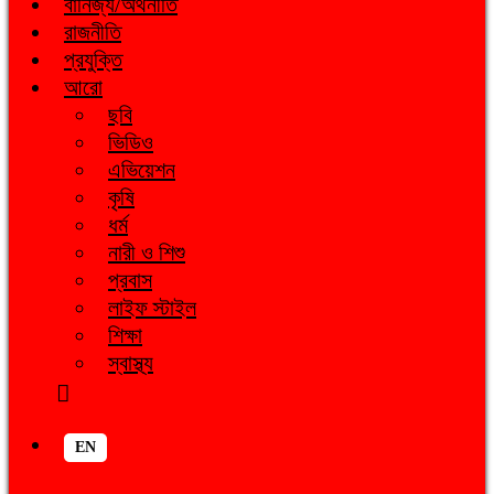
বানিজ্য/অর্থনীতি
রাজনীতি
প্রযুক্তি
আরো
ছবি
ভিডিও
এভিয়েশন
কৃষি
ধর্ম
নারী ও শিশু
প্রবাস
লাইফ স্টাইল
শিক্ষা
স্বাস্থ্য
EN