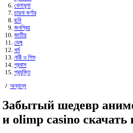
খেলাধুলা
চায়না কর্ণার
ছবি
জনপ্রিয়
জাতীয়
ডেঙ্গু
ধর্ম
নারী ও শিশু
প্রবাস
প্রযুক্তি
/
অন্যান্য
Забытый шедевр аниме
и olimp casino скачать