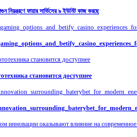
ুন নিয়ন্ত্রণে ফায়ার সার্ভিসের ৯ ইউনিট কাজ করছে
gaming_options_and_betify_casino_experiences_
отехника становится доступнее
innovation_surrounding_baterybet_for_modern_e