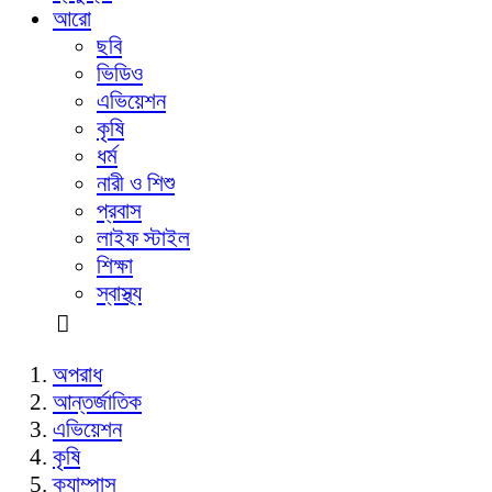
আরো
ছবি
ভিডিও
এভিয়েশন
কৃষি
ধর্ম
নারী ও শিশু
প্রবাস
লাইফ স্টাইল
শিক্ষা
স্বাস্থ্য
অপরাধ
আন্তর্জাতিক
এভিয়েশন
কৃষি
ক্যাম্পাস