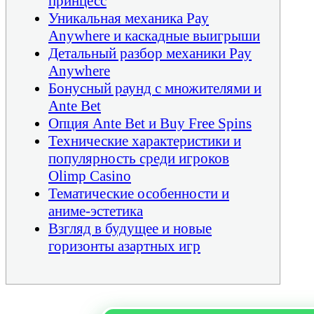
принцесс
Уникальная механика Pay
Anywhere и каскадные выигрыши
Детальный разбор механики Pay
Anywhere
Бонусный раунд с множителями и
Ante Bet
Опция Ante Bet и Buy Free Spins
Технические характеристики и
популярность среди игроков
Olimp Casino
Тематические особенности и
аниме-эстетика
Взгляд в будущее и новые
горизонты азартных игр