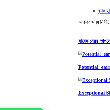
ব্যাট হ
আপনার জন্য নির্বাচ
সাবেক মেয়র তাপসের
Potential_ear
Exceptional S