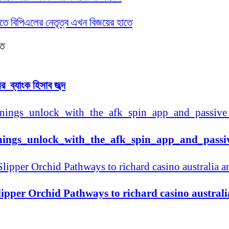
াতে বিপিএলের নেতৃত্ব এখন বিজয়ের হাতে
িত
 ব্যাংক হিসাব জব্দ
nings_unlock_with_the_afk_spin_app_and_passiv
lipper Orchid Pathways to richard casino austral