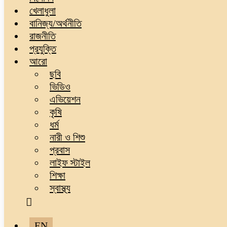
খেলাধুলা
বানিজ্য/অর্থনীতি
রাজনীতি
প্রযুক্তি
আরো
ছবি
ভিডিও
এভিয়েশন
কৃষি
ধর্ম
নারী ও শিশু
প্রবাস
লাইফ স্টাইল
শিক্ষা
স্বাস্থ্য
EN