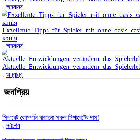
অন্যান্য
Exzellente_Tipps_für_Spieler_mit_ohne_oasis_casi
копія
অন্যান্য
Aktuelle_Entwicklungen_verändern_das_Spielerle
অন্যান্য
জনপ্রিয়
সিগারেট কোম্পানি বাড়ালো সকল সিগারেটের দাম!
সর্বশেষ