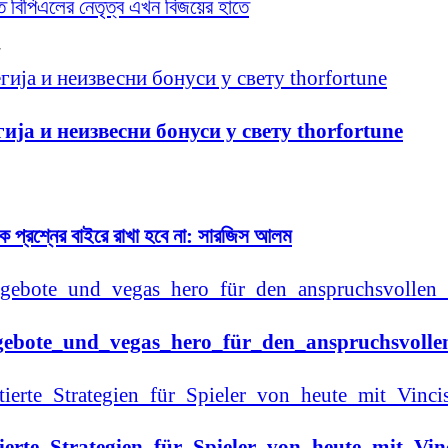
তে বিপিএলের নেতৃত্ব এখন বিজয়ের হাতে
ија и неизвесни бонуси у свету thorfortune
ে প্রশ্নের বাইরে রাখা হবে না: সারজিস আলম
gebote_und_vegas_hero_für_den_anspruchsvollen
ierte_Strategien_für_Spieler_von_heute_mit_Vi