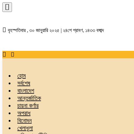
বৃহস্পতিবার , ৩০ জানুয়ারি ২০২৫ | ২৪শে শ্রাবণ, ১৪৩৩ বঙ্গাব্দ
হোম
সর্বশেষ
বাংলাদেশ
আন্তর্জাতিক
চায়না কর্ণার
অপরাধ
বিনোদন
খেলাধুলা