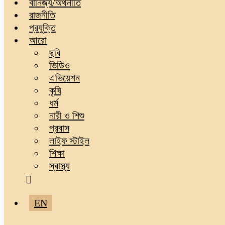
বানিজ্য/অর্থনীতি
রাজনীতি
প্রযুক্তি
আরো
ছবি
ভিডিও
এভিয়েশন
কৃষি
ধর্ম
নারী ও শিশু
প্রবাস
লাইফ স্টাইল
শিক্ষা
স্বাস্থ্য
EN