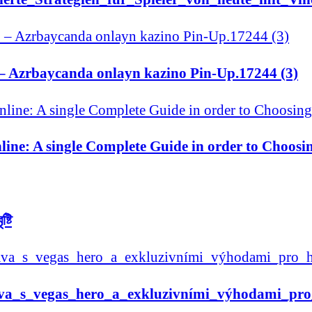
– Azrbaycanda onlayn kazino Pin-Up.17244 (3)
ine: A single Complete Guide in order to Choosing
্টি
va_s_vegas_hero_a_exkluzivními_výhodami_pro