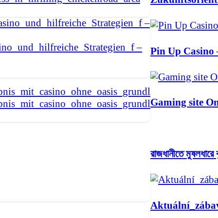
no_und_hilfreiche_Strategien_f –
Pin Up Casino 
Gaming site Onl
bnis_mit_casino_ohne_oasis_grundl
রাজধানীতে মুষলধারে বৃষ
Aktuální_zába