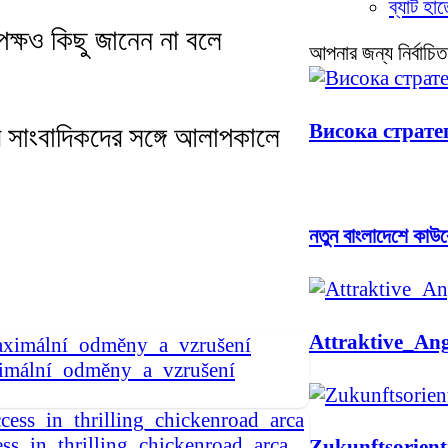
ব্যাট হা
পক্ষও কিছু জানেন না বলে
আপনার জন্য নির্বাচিত
Висока стратег
রে সাংবাদিকদের সঙ্গে আলাপকালে
নতুন বাংলাদেশে কাউক
Attraktive_An
ximální_odměny_a_vzrušení
ss_in_thrilling_chickenroad_arca
Zukunftsorient