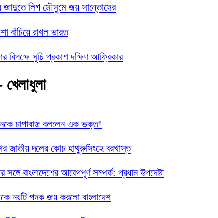
র জাদুতে লিগ মৌসুমে জয় সান্তোসের
া বাঁচিয়ে রাখল ভারত
ের বিপক্ষে সূচি প্রকাশ দক্ষিণ আফ্রিকার
- খেলাধুলা
ানকে চাপাবাজ বললেন এক ভক্ত!
ের জাতীয় দলের কোচ হাথুরুসিংহে বরখাস্ত
নার সঙ্গে বাংলাদেশের আবেগপূর্ণ সম্পর্ক: প্রধান উপদেষ্টা
েকে নয়টি পদক জয় করলো বাংলাদেশ