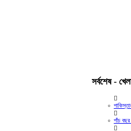
সর্বশেষ - খেল
পাকিস্তা
পাঁচ বছর