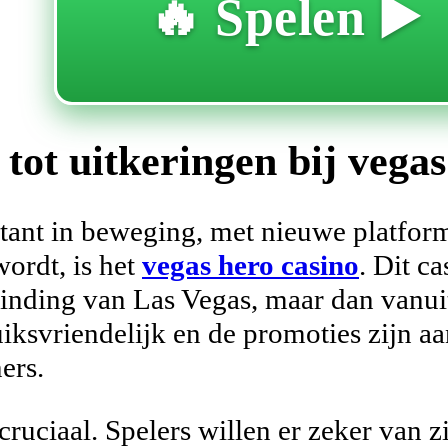
🔥 Spelen ▶️
 tot uitkeringen bij vega
stant in beweging, met nieuwe platform
wordt, is het
vegas hero casino
. Dit c
nding van Las Vegas, maar dan vanuit 
iksvriendelijk en de promoties zijn aa
ers.
ruciaal. Spelers willen er zeker van zij