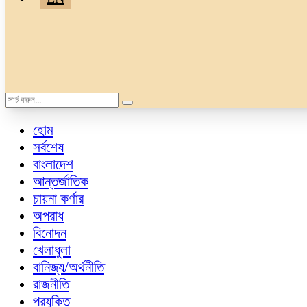
হোম
সর্বশেষ
বাংলাদেশ
আন্তর্জাতিক
চায়না কর্ণার
অপরাধ
বিনোদন
খেলাধুলা
বানিজ্য/অর্থনীতি
রাজনীতি
প্রযুক্তি