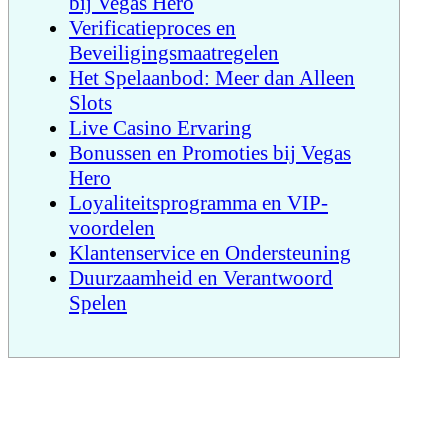
bij Vegas Hero
Verificatieproces en
Beveiligingsmaatregelen
Het Spelaanbod: Meer dan Alleen
Slots
Live Casino Ervaring
Bonussen en Promoties bij Vegas
Hero
Loyaliteitsprogramma en VIP-
voordelen
Klantenservice en Ondersteuning
Duurzaamheid en Verantwoord
Spelen