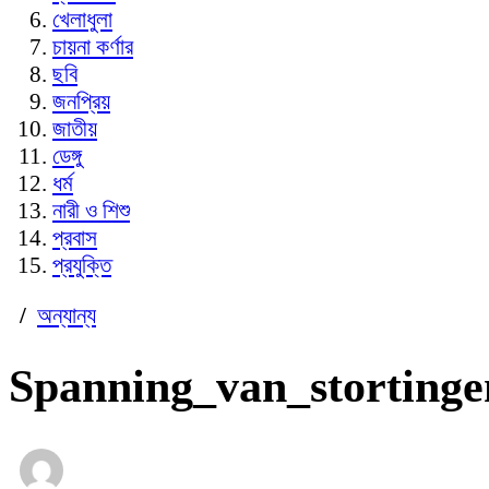
খেলাধুলা
চায়না কর্ণার
ছবি
জনপ্রিয়
জাতীয়
ডেঙ্গু
ধর্ম
নারী ও শিশু
প্রবাস
প্রযুক্তি
/
অন্যান্য
Spanning_van_stortinge