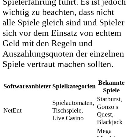
Spielerfahrung führt. Es ist jedoch
wichtig zu beachten, dass nicht
alle Spiele gleich sind und Spieler
sich vor dem Einsatz von echtem
Geld mit den Regeln und
Auszahlungsquoten der einzelnen
Spiele vertraut machen sollten.
Bekannte
Softwareanbieter
Spielkategorien
Spiele
Starburst,
Spielautomaten,
Gonzo's
NetEnt
Tischspiele,
Quest,
Live Casino
Blackjack
Mega