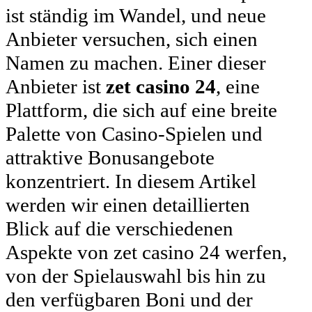
ist ständig im Wandel, und neue
Anbieter versuchen, sich einen
Namen zu machen. Einer dieser
Anbieter ist
zet casino 24
, eine
Plattform, die sich auf eine breite
Palette von Casino-Spielen und
attraktive Bonusangebote
konzentriert. In diesem Artikel
werden wir einen detaillierten
Blick auf die verschiedenen
Aspekte von zet casino 24 werfen,
von der Spielauswahl bis hin zu
den verfügbaren Boni und der