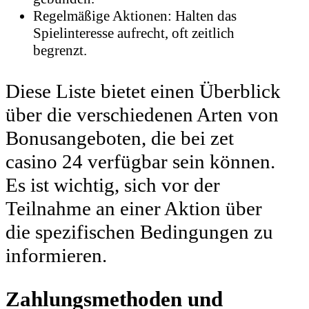
Regelmäßige Aktionen: Halten das
Spielinteresse aufrecht, oft zeitlich
begrenzt.
Diese Liste bietet einen Überblick
über die verschiedenen Arten von
Bonusangeboten, die bei zet
casino 24 verfügbar sein können.
Es ist wichtig, sich vor der
Teilnahme an einer Aktion über
die spezifischen Bedingungen zu
informieren.
Zahlungsmethoden und