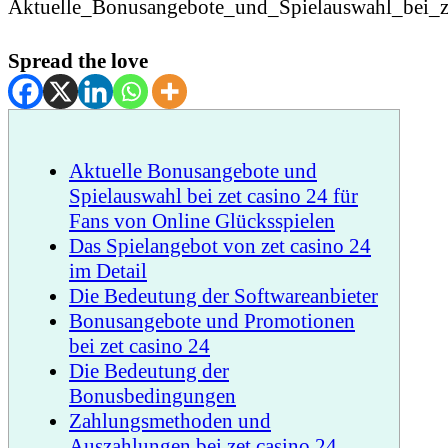
Spread the love
Aktuelle Bonusangebote und
Spielauswahl bei zet casino 24 für
Fans von Online Glücksspielen
Das Spielangebot von zet casino 24
im Detail
Die Bedeutung der Softwareanbieter
Bonusangebote und Promotionen
bei zet casino 24
Die Bedeutung der
Bonusbedingungen
Zahlungsmethoden und
Auszahlungen bei zet casino 24