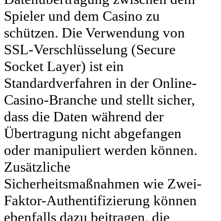
Spieler und dem Casino zu
schützen. Die Verwendung von
SSL-Verschlüsselung (Secure
Socket Layer) ist ein
Standardverfahren in der Online-
Casino-Branche und stellt sicher,
dass die Daten während der
Übertragung nicht abgefangen
oder manipuliert werden können.
Zusätzliche
Sicherheitsmaßnahmen wie Zwei-
Faktor-Authentifizierung können
ebenfalls dazu beitragen, die