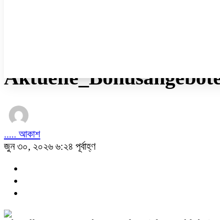
নারী ও শিশু
প্রবাস
প্রযুক্তি
/
অন্যান্য
Aktuelle_Bonusangebot
..... আকাশ
জুন ৩০, ২০২৬ ৬:২৪ পূর্বাহ্ণ