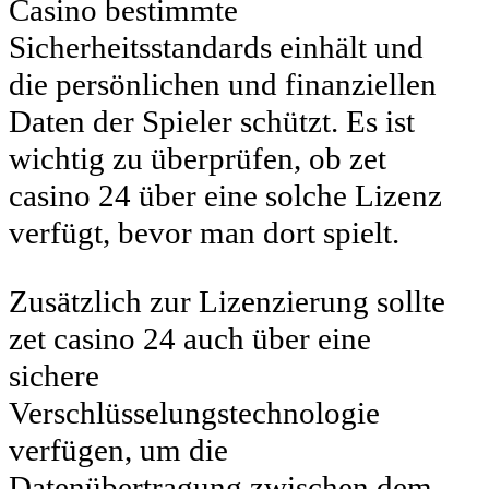
Casino bestimmte
Sicherheitsstandards einhält und
die persönlichen und finanziellen
Daten der Spieler schützt. Es ist
wichtig zu überprüfen, ob zet
casino 24 über eine solche Lizenz
verfügt, bevor man dort spielt.
Zusätzlich zur Lizenzierung sollte
zet casino 24 auch über eine
sichere
Verschlüsselungstechnologie
verfügen, um die
Datenübertragung zwischen dem