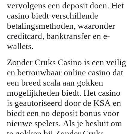
vervolgens een deposit doen. Het
casino biedt verschillende
betalingsmethoden, waaronder
creditcard, banktransfer en e-
wallets.
Zonder Cruks Casino is een veilig
en betrouwbaar online casino dat
een breed scala aan gokken
mogelijkheden biedt. Het casino
is geautoriseerd door de KSA en
biedt een no deposit bonus voor
nieuwe spelers. Als je besluit om
te gokken bij Zonder Cruks