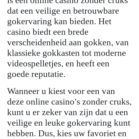
is een online casino zonder cruks
dat een veilige en betrouwbare
gokervaring kan bieden. Het
casino biedt een brede
verscheidenheid aan gokken, van
klassieke gokkasten tot moderne
videospelletjes, en heeft een
goede reputatie.
Wanneer u kiest voor een van
deze online casino’s zonder cruks,
kunt u er zeker van zijn dat u een
veilige en leuke gokervaring kunt
hebben. Dus, kies uw favoriet en