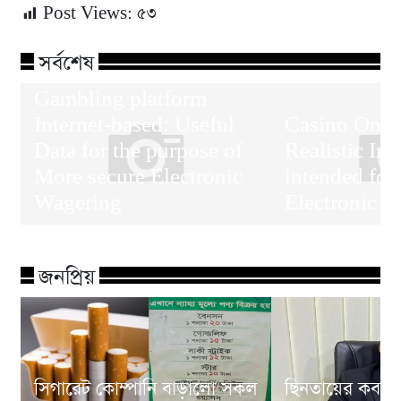
Post Views:
৫৩
সর্বশেষ
Gambling platform
Internet-based: Useful
Casino On-L
Data for the purpose of
Realistic In
More secure Electronic
intended for
Wagering
Electronic 
জনপ্রিয়
সিগারেট কোম্পানি বাড়ালো সকল
ছিনতায়ের কবলে