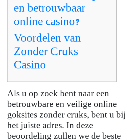
en betrouwbaar
online casino?
Voordelen van
Zonder Cruks
Casino
Als u op zoek bent naar een
betrouwbare en veilige online
goksites zonder cruks, bent u bij
het juiste adres. In deze
beoordeling zullen we de beste