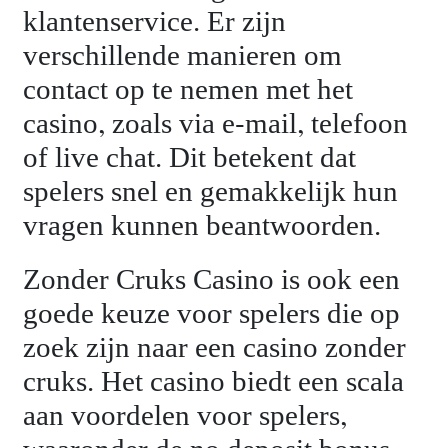
klantenservice. Er zijn
verschillende manieren om
contact op te nemen met het
casino, zoals via e-mail, telefoon
of live chat. Dit betekent dat
spelers snel en gemakkelijk hun
vragen kunnen beantwoorden.
Zonder Cruks Casino is ook een
goede keuze voor spelers die op
zoek zijn naar een casino zonder
cruks. Het casino biedt een scala
aan voordelen voor spelers,