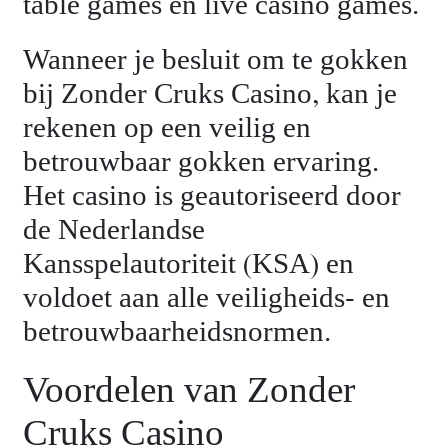
table games en live casino games.
Wanneer je besluit om te gokken
bij Zonder Cruks Casino, kan je
rekenen op een veilig en
betrouwbaar gokken ervaring.
Het casino is geautoriseerd door
de Nederlandse
Kansspelautoriteit (KSA) en
voldoet aan alle veiligheids- en
betrouwbaarheidsnormen.
Voordelen van Zonder
Cruks Casino