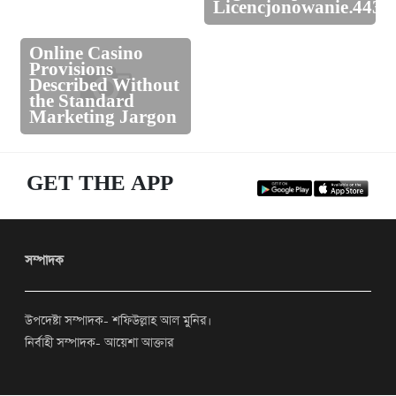
আবদুল নাসের চৌধুরী
Licencjonowanie.4432
Online Casino
Provisions
Described Without
চার দিন বন্ধ থাকবে
the Standard
ইন্টারনেট ব্যাংকিং ও
Marketing Jargon
সীমিত এমএফএস সেবা
GET THE APP
সম্পাদক
উপদেষ্টা সম্পাদক- শফিউল্লাহ আল মুনির।
নির্বাহী সম্পাদক- আয়েশা আক্তার