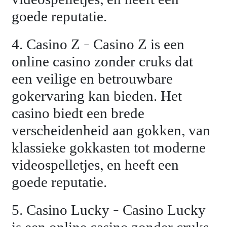
goede reputatie.
4. Casino Z – Casino Z is een
online casino zonder cruks dat
een veilige en betrouwbare
gokervaring kan bieden. Het
casino biedt een brede
verscheidenheid aan gokken, van
klassieke gokkasten tot moderne
videospelletjes, en heeft een
goede reputatie.
5. Casino Lucky – Casino Lucky