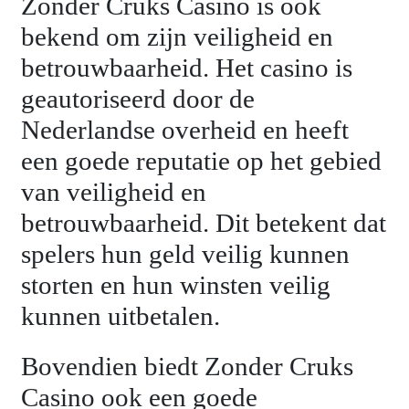
Zonder Cruks Casino is ook
bekend om zijn veiligheid en
betrouwbaarheid. Het casino is
geautoriseerd door de
Nederlandse overheid en heeft
een goede reputatie op het gebied
van veiligheid en
betrouwbaarheid. Dit betekent dat
spelers hun geld veilig kunnen
storten en hun winsten veilig
kunnen uitbetalen.
Bovendien biedt Zonder Cruks
Casino ook een goede