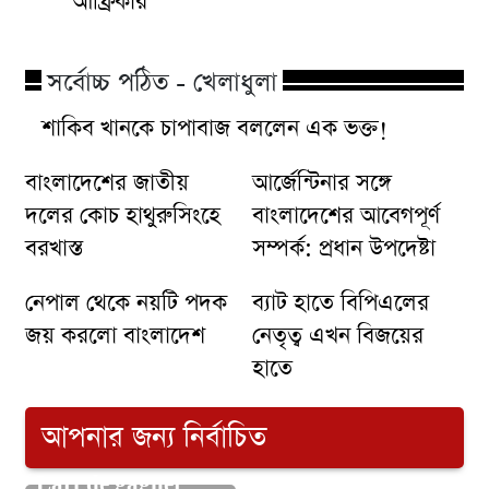
আফ্রিকার
সর্বোচ্চ পঠিত - খেলাধুলা
শাকিব খানকে চাপাবাজ বললেন এক ভক্ত!
বাংলাদেশের জাতীয়
আর্জেন্টিনার সঙ্গে
দলের কোচ হাথুরুসিংহে
বাংলাদেশের আবেগপূর্ণ
বরখাস্ত
সম্পর্ক: প্রধান উপদেষ্টা
নেপাল থেকে নয়টি পদক
ব্যাট হাতে বিপিএলের
জয় করলো বাংলাদেশ
নেতৃত্ব এখন বিজয়ের
হাতে
আপনার জন্য নির্বাচিত
Lart de gagner