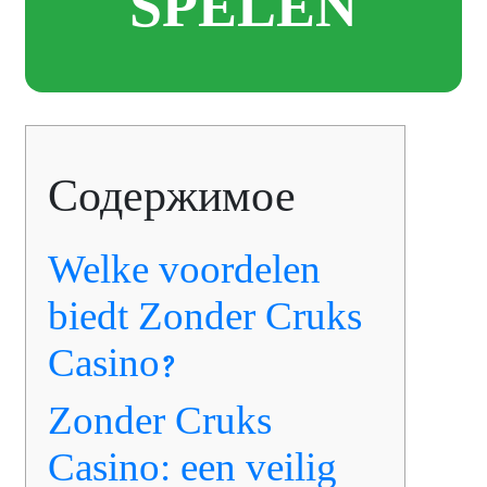
SPELEN
Содержимое
Welke voordelen
biedt Zonder Cruks
Casino?
Zonder Cruks
Casino: een veilig