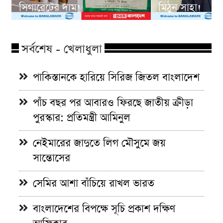
সিগারেটের দাম!
মিঠুন সাহা!
সর্বশেষ - খেলাধুলা
পাকিস্তানকে হারিয়ে সিরিজ জিতল বাংলাদেশ
পাঁচ বছর পর আবারও ফিরছে জাতীয় ক্রীড়া
পুরস্কার: প্রতিমন্ত্রী আমিনুল
নেইমারের জাদুতে লিগ মৌসুমে জয়
সান্তোসের
সেমির আশা বাঁচিয়ে রাখল ভারত
বাংলাদেশের বিপক্ষে সূচি প্রকাশ দক্ষিণ